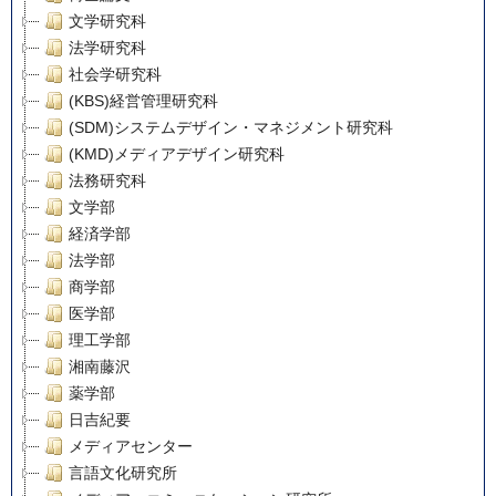
文学研究科
法学研究科
社会学研究科
(KBS)経営管理研究科
(SDM)システムデザイン・マネジメント研究科
(KMD)メディアデザイン研究科
法務研究科
文学部
経済学部
法学部
商学部
医学部
理工学部
湘南藤沢
薬学部
日吉紀要
メディアセンター
言語文化研究所