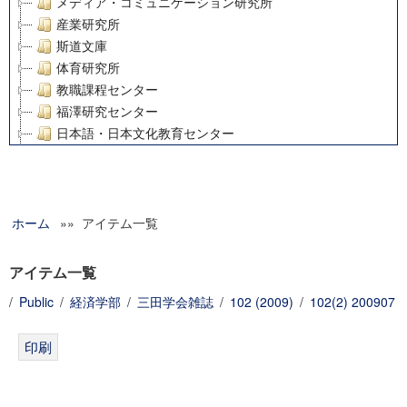
メディア・コミュニケーション研究所
産業研究所
斯道文庫
体育研究所
教職課程センター
福澤研究センター
日本語・日本文化教育センター
アート・センター
外国語教育研究センター
デジタルメディア・コンテンツ統合研究センター
ホーム
»» アイテム一覧
グローバルリサーチインスティテュート
塾内助成報告書
科学研究費補助金研究成果報告書
アイテム一覧
21世紀COEプログラム
/
Public
/
経済学部
/
三田学会雑誌
/
102 (2009)
/
102(2) 200907
慶應義塾大学グローバルCOEプログラム市民社会ガバナンス
慶應義塾大学グローバルCOEプログラム論理と感性の先端的
博士課程教育リーディングプログラム「超成熟社会発展のサ
学術雑誌掲載論文等(8)
その他