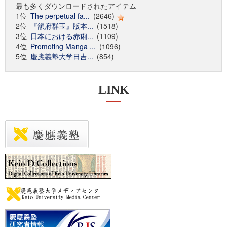
最も多くダウンロードされたアイテム
1位
The perpetual fa...
(2646)
2位
『韻府群玉』版本...
(1518)
3位
日本における赤痢...
(1109)
4位
Promoting Manga ...
(1096)
5位
慶應義塾大学日吉...
(854)
LINK