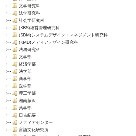
文学研究科
法学研究科
社会学研究科
(KBS)経営管理研究科
(SDM)システムデザイン・マネジメント研究科
(KMD)メディアデザイン研究科
法務研究科
文学部
経済学部
法学部
商学部
医学部
理工学部
湘南藤沢
薬学部
日吉紀要
メディアセンター
言語文化研究所