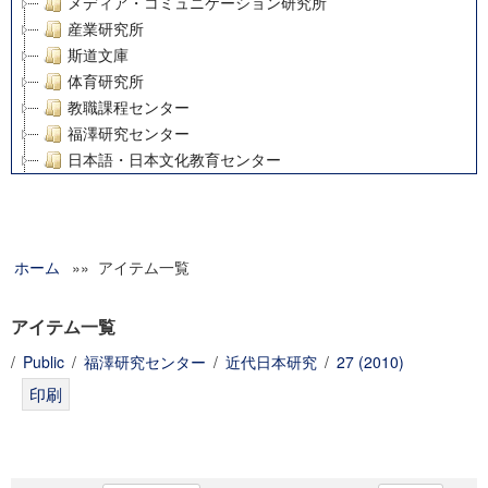
メディア・コミュニケーション研究所
産業研究所
斯道文庫
体育研究所
教職課程センター
福澤研究センター
日本語・日本文化教育センター
アート・センター
外国語教育研究センター
デジタルメディア・コンテンツ統合研究センター
ホーム
»» アイテム一覧
グローバルリサーチインスティテュート
塾内助成報告書
科学研究費補助金研究成果報告書
アイテム一覧
21世紀COEプログラム
/
Public
/
福澤研究センター
/
近代日本研究
/
27 (2010)
慶應義塾大学グローバルCOEプログラム市民社会ガバナンス
慶應義塾大学グローバルCOEプログラム論理と感性の先端的
博士課程教育リーディングプログラム「超成熟社会発展のサ
学術雑誌掲載論文等(8)
その他