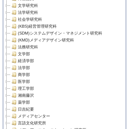
文学研究科
法学研究科
社会学研究科
(KBS)経営管理研究科
(SDM)システムデザイン・マネジメント研究科
(KMD)メディアデザイン研究科
法務研究科
文学部
経済学部
法学部
商学部
医学部
理工学部
湘南藤沢
薬学部
日吉紀要
メディアセンター
言語文化研究所