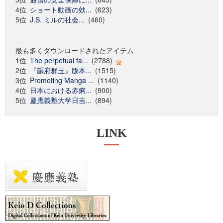
4位
ショート動画の効...
(623)
5位
J.S. ミルの社会...
(460)
最も多くダウンロードされたアイテム
1位
The perpetual fa...
(2788)
2位
『韻府群玉』版本...
(1515)
3位
Promoting Manga ...
(1140)
4位
日本における赤痢...
(900)
5位
慶應義塾大学日吉...
(894)
LINK