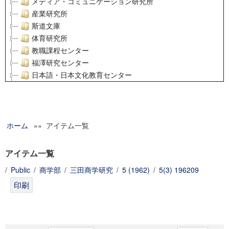
メディア・コミュニケーション研究所
産業研究所
斯道文庫
体育研究所
教職課程センター
福澤研究センター
日本語・日本文化教育センター
アート・センター
外国語教育研究センター
デジタルメディア・コンテンツ統合研究センター
ホーム
»» アイテム一覧
グローバルリサーチインスティテュート
塾内助成報告書
科学研究費補助金研究成果報告書
アイテム一覧
21世紀COEプログラム
/
Public
/
商学部
/
三田商学研究
/
5 (1962)
/
5(3) 196209
慶應義塾大学グローバルCOEプログラム市民社会ガバナンス
慶應義塾大学グローバルCOEプログラム論理と感性の先端的
博士課程教育リーディングプログラム「超成熟社会発展のサ
学術雑誌掲載論文等(8)
その他