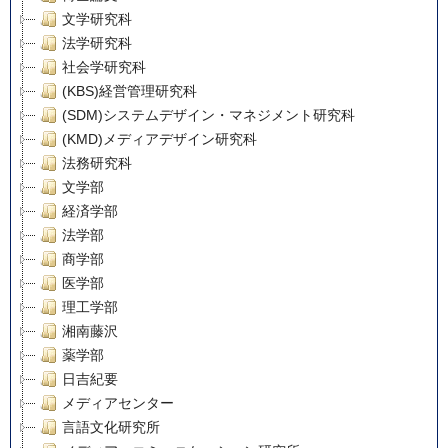
文学研究科
法学研究科
社会学研究科
(KBS)経営管理研究科
(SDM)システムデザイン・マネジメント研究科
(KMD)メディアデザイン研究科
法務研究科
文学部
経済学部
法学部
商学部
医学部
理工学部
湘南藤沢
薬学部
日吉紀要
メディアセンター
言語文化研究所