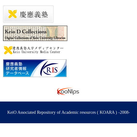
KeiO Associated Repository of Academic resources ( KOARA ) -2008-