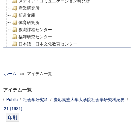
メディア・コミュニケーション研究所
産業研究所
斯道文庫
体育研究所
教職課程センター
福澤研究センター
日本語・日本文化教育センター
アート・センター
外国語教育研究センター
デジタルメディア・コンテンツ統合研究センター
ホーム
»» アイテム一覧
グローバルリサーチインスティテュート
塾内助成報告書
科学研究費補助金研究成果報告書
アイテム一覧
21世紀COEプログラム
/
Public
/
社会学研究科
/
慶応義塾大学大学院社会学研究科紀要
/
慶應義塾大学グローバルCOEプログラム市民社会ガバナンス
21 (1981)
慶應義塾大学グローバルCOEプログラム論理と感性の先端的
博士課程教育リーディングプログラム「超成熟社会発展のサ
学術雑誌掲載論文等(8)
その他