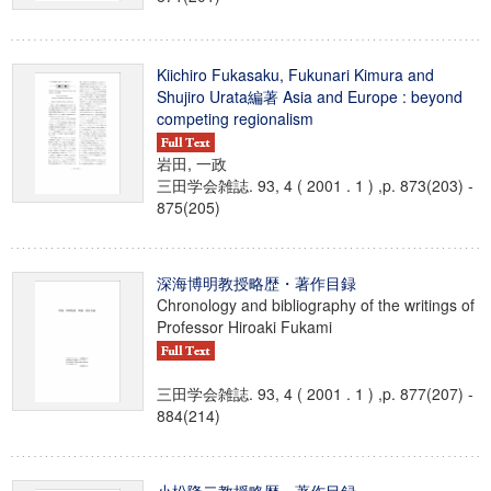
Kiichiro Fukasaku, Fukunari Kimura and
Shujiro Urata編著 Asia and Europe : beyond
competing regionalism
岩田, 一政
三田学会雑誌. 93, 4 ( 2001 . 1 ) ,p. 873(203) -
875(205)
深海博明教授略歴・著作目録
Chronology and bibliography of the writings of
Professor Hiroaki Fukami
三田学会雑誌. 93, 4 ( 2001 . 1 ) ,p. 877(207) -
884(214)