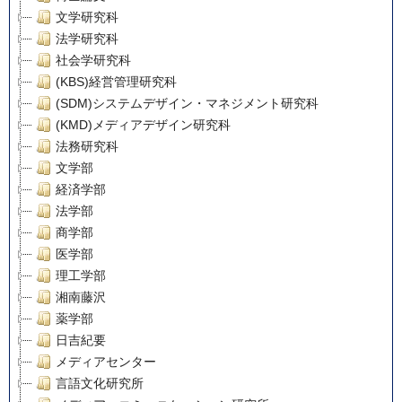
文学研究科
法学研究科
社会学研究科
(KBS)経営管理研究科
(SDM)システムデザイン・マネジメント研究科
(KMD)メディアデザイン研究科
法務研究科
文学部
経済学部
法学部
商学部
医学部
理工学部
湘南藤沢
薬学部
日吉紀要
メディアセンター
言語文化研究所