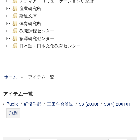
メディア・コミュニケーション研究所
産業研究所
斯道文庫
体育研究所
教職課程センター
福澤研究センター
日本語・日本文化教育センター
アート・センター
外国語教育研究センター
デジタルメディア・コンテンツ統合研究センター
ホーム
»» アイテム一覧
グローバルリサーチインスティテュート
塾内助成報告書
科学研究費補助金研究成果報告書
アイテム一覧
21世紀COEプログラム
/
Public
/
経済学部
/
三田学会雑誌
/
93 (2000)
/
93(4) 200101
慶應義塾大学グローバルCOEプログラム市民社会ガバナンス
慶應義塾大学グローバルCOEプログラム論理と感性の先端的
博士課程教育リーディングプログラム「超成熟社会発展のサ
学術雑誌掲載論文等(8)
その他