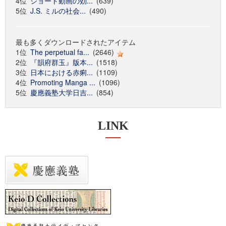
4位
ショート動画の効...
(639)
5位
J.S. ミルの社会...
(490)
最も多くダウンロードされたアイテム
1位
The perpetual fa...
(2646)
2位
『韻府群玉』版本...
(1518)
3位
日本における赤痢...
(1109)
4位
Promoting Manga ...
(1096)
5位
慶應義塾大学日吉...
(854)
LINK