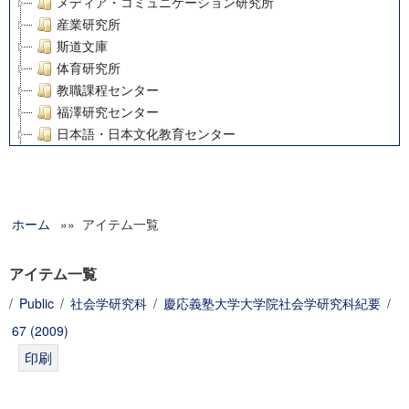
メディア・コミュニケーション研究所
産業研究所
斯道文庫
体育研究所
教職課程センター
福澤研究センター
日本語・日本文化教育センター
アート・センター
外国語教育研究センター
デジタルメディア・コンテンツ統合研究センター
ホーム
»» アイテム一覧
グローバルリサーチインスティテュート
塾内助成報告書
科学研究費補助金研究成果報告書
アイテム一覧
21世紀COEプログラム
/
Public
/
社会学研究科
/
慶応義塾大学大学院社会学研究科紀要
/
慶應義塾大学グローバルCOEプログラム市民社会ガバナンス
67 (2009)
慶應義塾大学グローバルCOEプログラム論理と感性の先端的
博士課程教育リーディングプログラム「超成熟社会発展のサ
学術雑誌掲載論文等(8)
その他