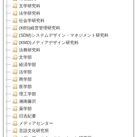
文学研究科
法学研究科
社会学研究科
(KBS)経営管理研究科
(SDM)システムデザイン・マネジメント研究科
(KMD)メディアデザイン研究科
法務研究科
文学部
経済学部
法学部
商学部
医学部
理工学部
湘南藤沢
薬学部
日吉紀要
メディアセンター
言語文化研究所