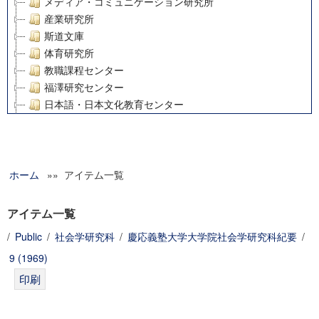
メディア・コミュニケーション研究所
産業研究所
斯道文庫
体育研究所
教職課程センター
福澤研究センター
日本語・日本文化教育センター
アート・センター
外国語教育研究センター
デジタルメディア・コンテンツ統合研究センター
ホーム
»» アイテム一覧
グローバルリサーチインスティテュート
塾内助成報告書
科学研究費補助金研究成果報告書
アイテム一覧
21世紀COEプログラム
/
Public
/
社会学研究科
/
慶応義塾大学大学院社会学研究科紀要
/
慶應義塾大学グローバルCOEプログラム市民社会ガバナンス
9 (1969)
慶應義塾大学グローバルCOEプログラム論理と感性の先端的
博士課程教育リーディングプログラム「超成熟社会発展のサ
学術雑誌掲載論文等(8)
その他