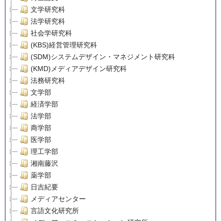
文学研究科
法学研究科
社会学研究科
(KBS)経営管理研究科
(SDM)システムデザイン・マネジメント研究科
(KMD)メディアデザイン研究科
法務研究科
文学部
経済学部
法学部
商学部
医学部
理工学部
湘南藤沢
薬学部
日吉紀要
メディアセンター
言語文化研究所