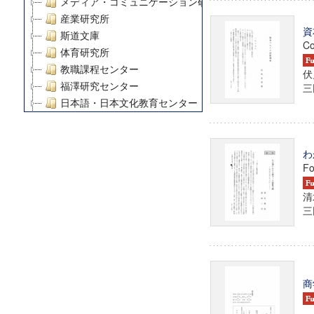
メディア・コミュニケーション研究所
産業研究所
資
斯道文庫
Co
体育研究所
教職課程センター
伏
福澤研究センター
三田
日本語・日本文化教育センター
アート・センター
外国語教育研究センター
わ
デジタルメディア・コンテンツ統合研究センター
Fo
グローバルリサーチインスティテュート
塾内助成報告書
清
科学研究費補助金研究成果報告書
三田
21世紀COEプログラム
慶應義塾大学グローバルCOEプログラム市民社会ガバナ
慶應義塾大学グローバルCOEプログラム論理と感性の先
博士課程教育リーディングプログラム「超成熟社会発展
商
学術雑誌掲載論文等(8)
その他