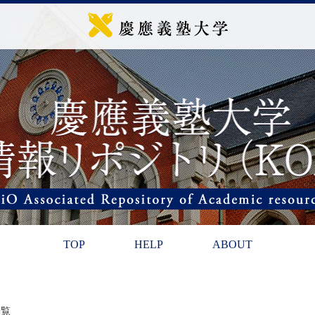
TOP
HELP
ABOUT
一覧