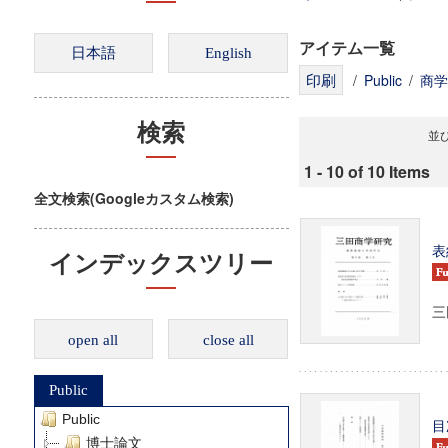
アイテム一覧
/
Public
/
商学
検索
並び
1 - 10 of 10 Items
全文検索(Googleカスタム検索)
表
インデックスツリー
三田
open all
close all
Public
Public
目
博士論文