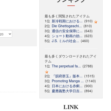
最も多く閲覧されたアイテム
1位
新冷戦期における...
(910)
2位
Die Ghettogeschi...
(810)
3位
通信の安全保障に...
(643)
4位
ショート動画の効...
(623)
5位
J.S. ミルの社会...
(460)
最も多くダウンロードされたアイ
テム
1位
The perpetual fa...
(2788)
2位
『韻府群玉』版本...
(1515)
3位
Promoting Manga ...
(1140)
4位
日本における赤痢...
(900)
5位
慶應義塾大学日吉...
(894)
LINK