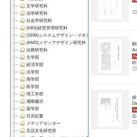
文学研究科
三田
法学研究科
社会学研究科
(KBS)経営管理研究科
(SDM)システムデザイン・マネジメント研究科
(KMD)メディアデザイン研究科
財
An
法務研究科
文学部
鈴
経済学部
三田
法学部
商学部
医学部
理工学部
経
湘南藤沢
Di
薬学部
石
日吉紀要
三田
メディアセンター
言語文化研究所