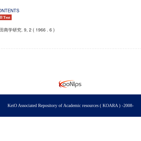
ONTENTS
商学研究. 9, 2 ( 1966 . 6 )
KeiO Associated Repository of Academic resources ( KOARA ) -2008-