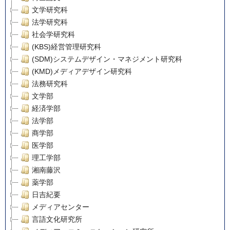
文学研究科
法学研究科
社会学研究科
(KBS)経営管理研究科
(SDM)システムデザイン・マネジメント研究科
(KMD)メディアデザイン研究科
法務研究科
文学部
経済学部
法学部
商学部
医学部
理工学部
湘南藤沢
薬学部
日吉紀要
メディアセンター
言語文化研究所