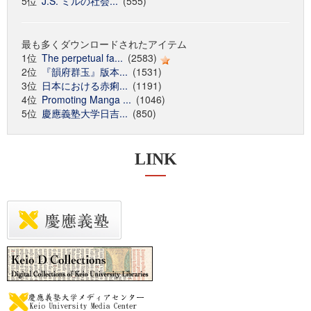
5位
J.S. ミルの社会...
(555)
最も多くダウンロードされたアイテム
1位
The perpetual fa...
(2583)
2位
『韻府群玉』版本...
(1531)
3位
日本における赤痢...
(1191)
4位
Promoting Manga ...
(1046)
5位
慶應義塾大学日吉...
(850)
LINK