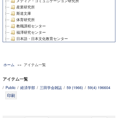
メディア・コミュニケーション研究所
産業研究所
斯道文庫
体育研究所
教職課程センター
福澤研究センター
日本語・日本文化教育センター
アート・センター
外国語教育研究センター
デジタルメディア・コンテンツ統合研究センター
ホーム
»» アイテム一覧
グローバルリサーチインスティテュート
塾内助成報告書
科学研究費補助金研究成果報告書
アイテム一覧
21世紀COEプログラム
/
Public
/
経済学部
/
三田学会雑誌
/
59 (1966)
/
59(4) 196604
慶應義塾大学グローバルCOEプログラム市民社会ガバナンス
慶應義塾大学グローバルCOEプログラム論理と感性の先端的
博士課程教育リーディングプログラム「超成熟社会発展のサ
学術雑誌掲載論文等(8)
その他