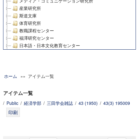
メディア・コミュニケーション研究所
産業研究所
斯道文庫
体育研究所
教職課程センター
福澤研究センター
日本語・日本文化教育センター
アート・センター
外国語教育研究センター
デジタルメディア・コンテンツ統合研究センター
ホーム
»» アイテム一覧
グローバルリサーチインスティテュート
塾内助成報告書
科学研究費補助金研究成果報告書
アイテム一覧
21世紀COEプログラム
/
Public
/
経済学部
/
三田学会雑誌
/
43 (1950)
/
43(3) 195009
慶應義塾大学グローバルCOEプログラム市民社会ガバナンス
慶應義塾大学グローバルCOEプログラム論理と感性の先端的
博士課程教育リーディングプログラム「超成熟社会発展のサ
学術雑誌掲載論文等(8)
その他