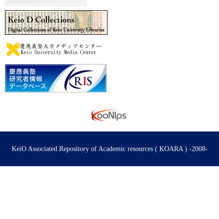
KeiO Associated Repository of Academic resources ( KOARA ) -2008-