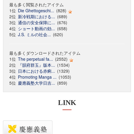
最も多く閲覧されたアイテム
1位
Die Ghettogeschi...
(828)
2位
新冷戦期における...
(689)
3位
通信の安全保障に...
(676)
4位
ショート動画の効...
(658)
5位
J.S. ミルの社会...
(620)
最も多くダウンロードされたアイテム
1位
The perpetual fa...
(2552)
2位
『韻府群玉』版本...
(1534)
3位
日本における赤痢...
(1329)
4位
Promoting Manga ...
(1053)
5位
慶應義塾大学日吉...
(859)
LINK