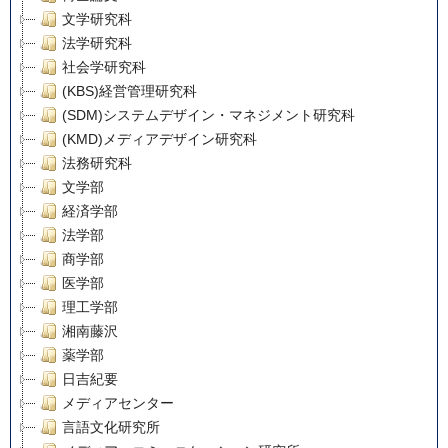
文学研究科
法学研究科
社会学研究科
(KBS)経営管理研究科
(SDM)システムデザイン・マネジメント研究科
(KMD)メディアデザイン研究科
法務研究科
文学部
経済学部
法学部
商学部
医学部
理工学部
湘南藤沢
薬学部
日吉紀要
メディアセンター
言語文化研究所