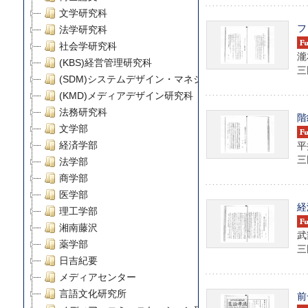
文学研究科
フ
法学研究科
社会学研究科
瀧
(KBS)経営管理研究科
三田
(SDM)システムデザイン・マネジメント研究科
(KMD)メディアデザイン研究科
法務研究科
階
文学部
平
経済学部
三田
法学部
商学部
医学部
経
理工学部
湘南藤沢
武
薬学部
三田
日吉紀要
メディアセンター
言語文化研究所
前