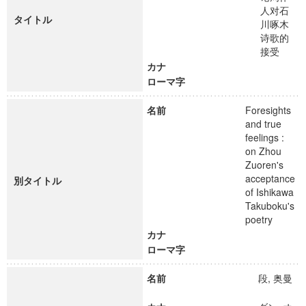
人对石
タイトル
川啄木
诗歌的
接受
カナ
ローマ字
名前
Foresights
and true
feelings :
on Zhou
Zuoren's
acceptance
別タイトル
of Ishikawa
Takuboku's
poetry
カナ
ローマ字
名前
段, 奥曼