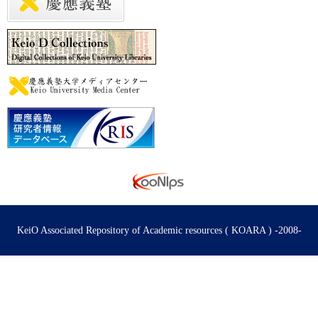
KeiO Associated Repository of Academic resources ( KOARA ) -2008-