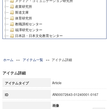
メディア・コミュニケーション研究所
産業研究所
斯道文庫
体育研究所
教職課程センター
福澤研究センター
日本語・日本文化教育センター
アート・センター
外国語教育研究センター
デジタルメディア・コンテンツ統合研究センター
ホーム
»»
グローバルリサーチインスティテュート
アイテム一覧
»» アイテム詳細
塾内助成報告書
科学研究費補助金研究成果報告書
アイテム詳細
21世紀COEプログラム
Article
アイテムタイプ
慶應義塾大学グローバルCOEプログラム市民社会ガバナンス
慶應義塾大学グローバルCOEプログラム論理と感性の先端的
AN00072643-01240001-0167
ID
博士課程教育リーディングプログラム「超成熟社会発展のサ
学術雑誌掲載論文等(8)
画像
その他