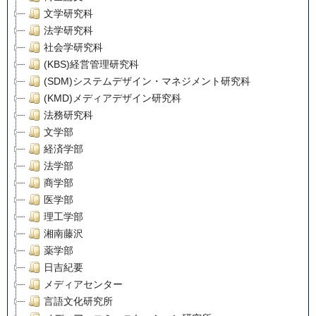
文学研究科
法学研究科
社会学研究科
(KBS)経営管理研究科
(SDM)システムデザイン・マネジメント研究科
(KMD)メディアデザイン研究科
法務研究科
文学部
経済学部
法学部
商学部
医学部
理工学部
湘南藤沢
薬学部
日吉紀要
メディアセンター
言語文化研究所