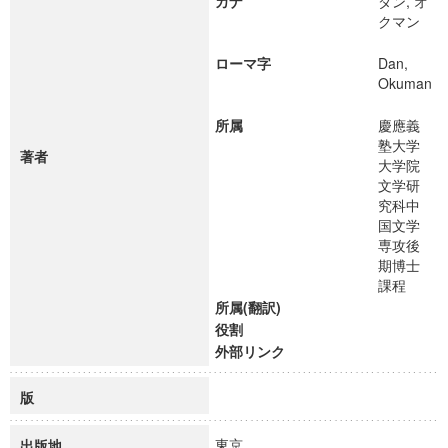
カナ
ダン, オ
クマン
ローマ字
Dan,
Okuman
所属
慶應義
塾大学
著者
大学院
文学研
究科中
国文学
専攻後
期博士
課程
所属(翻訳)
役割
外部リンク
版
東京
出版地