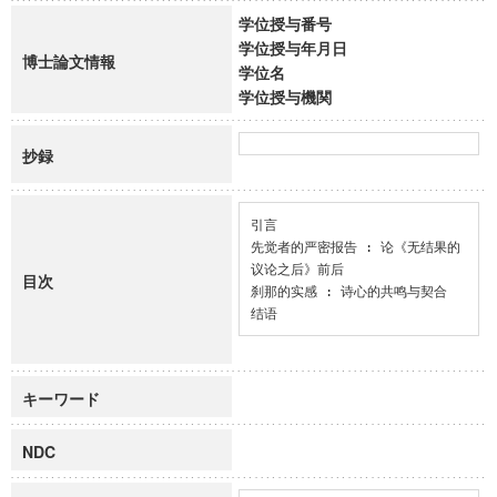
学位授与番号
学位授与年月日
博士論文情報
学位名
学位授与機関
抄録
引言

先觉者的严密报告 : 论《无结果的
议论之后》前后

目次
刹那的实感 : 诗心的共鸣与契合

结语
キーワード
NDC