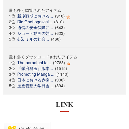
最も多く閲覧されたアイテム
1位
新冷戦期における...
(910)
2位
Die Ghettogeschi...
(810)
3位
通信の安全保障に...
(643)
4位
ショート動画の効...
(623)
5位
J.S. ミルの社会...
(460)
最も多くダウンロードされたアイテム
1位
The perpetual fa...
(2788)
2位
『韻府群玉』版本...
(1515)
3位
Promoting Manga ...
(1140)
4位
日本における赤痢...
(900)
5位
慶應義塾大学日吉...
(894)
LINK