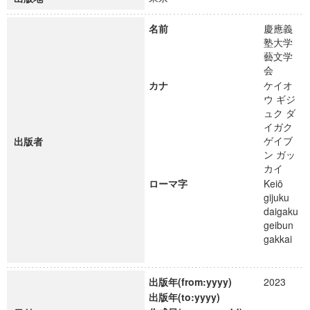
名前
慶應義
塾大学
藝文学
会
カナ
ケイオ
ウ ギジ
ュク ダ
イガク
ゲイブ
出版者
ン ガッ
カイ
ローマ字
Keiō
gijuku
daigaku
geibun
gakkai
出版年(from:yyyy)
2023
出版年(to:yyyy)