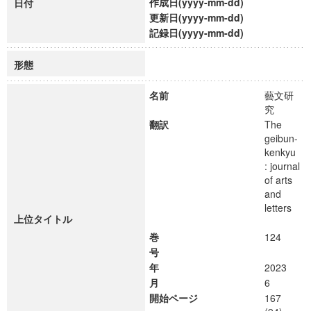
作成日(yyyy-mm-dd)
日付
更新日(yyyy-mm-dd)
記録日(yyyy-mm-dd)
形態
名前
藝文研
究
翻訳
The
geibun-
kenkyu
: journal
of arts
and
letters
上位タイトル
巻
124
号
年
2023
月
6
開始ページ
167