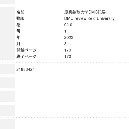
名前
慶應義塾大学DMC紀要
翻訳
DMC review Keio University
巻
9/10
号
1
年
2023
月
3
開始ページ
170
終了ページ
170
21883424