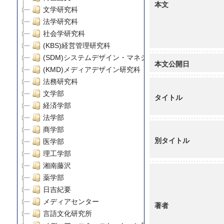
本文
文学研究科
法学研究科
社会学研究科
(KBS)経営管理研究科
(SDM)システムデザイン・マネジメント研究科
本文公開日
(KMD)メディアデザイン研究科
法務研究科
文学部
タイトル
経済学部
法学部
商学部
別タイトル
医学部
理工学部
湘南藤沢
薬学部
日吉紀要
メディアセンター
著者
言語文化研究所