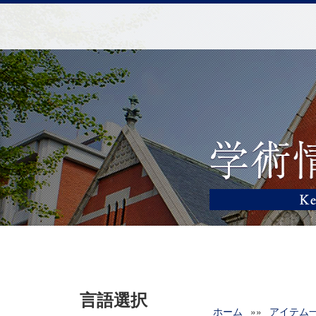
言語選択
ホーム
»»
アイテム