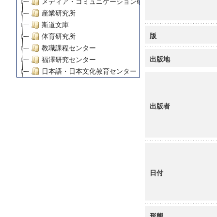
メディア・コミュニケーション研究所
産業研究所
斯道文庫
版
体育研究所
教職課程センター
出版地
福澤研究センター
日本語・日本文化教育センター
アート・センター
外国語教育研究センター
出版者
デジタルメディア・コンテンツ統合研究センター
グローバルリサーチインスティテュート
塾内助成報告書
科学研究費補助金研究成果報告書
21世紀COEプログラム
慶應義塾大学グローバルCOEプログラム市民社会ガバナ
日付
慶應義塾大学グローバルCOEプログラム論理と感性の先
博士課程教育リーディングプログラム「超成熟社会発展
学術雑誌掲載論文等(8)
その他
形態