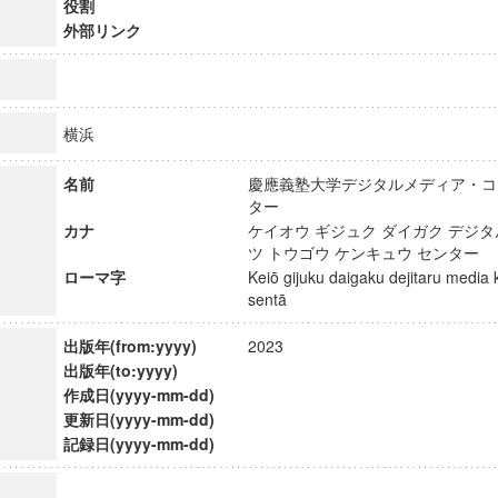
役割
外部リンク
横浜
名前
慶應義塾大学デジタルメディア・コ
ター
カナ
ケイオウ ギジュク ダイガク デジ
ツ トウゴウ ケンキュウ センタ
ローマ字
Keiō gijuku daigaku dejitaru media
sentā
出版年(from:yyyy)
2023
出版年(to:yyyy)
ンス教育研究センター
作成日(yyyy-mm-dd)
端的教育研究拠点
更新日(yyyy-mm-dd)
のサイエンス」
記録日(yyyy-mm-dd)