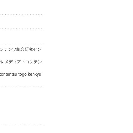
ンテンツ統合研究セン
タル メディア・コンテン
ー
 kontentsu tōgō kenkyū