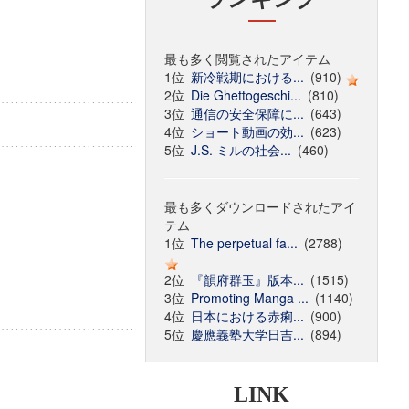
最も多く閲覧されたアイテム
1位
新冷戦期における...
(910)
2位
Die Ghettogeschi...
(810)
3位
通信の安全保障に...
(643)
4位
ショート動画の効...
(623)
5位
J.S. ミルの社会...
(460)
最も多くダウンロードされたアイ
テム
1位
The perpetual fa...
(2788)
2位
『韻府群玉』版本...
(1515)
3位
Promoting Manga ...
(1140)
4位
日本における赤痢...
(900)
5位
慶應義塾大学日吉...
(894)
LINK