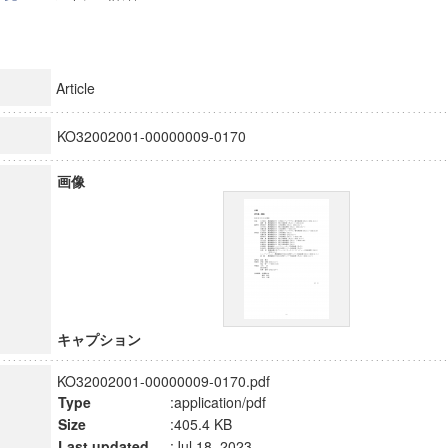
Article
KO32002001-00000009-0170
画像
キャプション
KO32002001-00000009-0170.pdf
Type
:application/pdf
Size
:405.4 KB
Last updated
:Jul 18, 2023