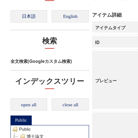
アイテム詳細
アイテムタイプ
検索
ID
全文検索(Googleカスタム検索)
インデックスツリー
プレビュー
open all
close all
Public
Public
博士論文