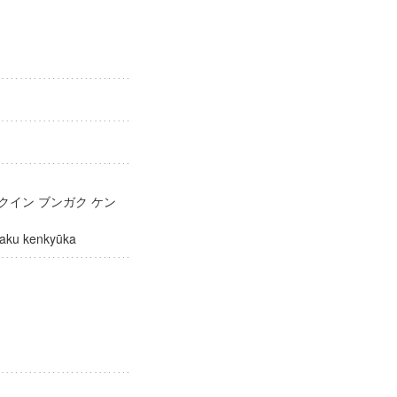
クイン ブンガク ケン
ungaku kenkyūka