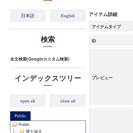
アイテム詳細
アイテムタイプ
検索
ID
全文検索(Googleカスタム検索)
インデックスツリー
プレビュー
open all
close all
Public
Public
博士論文