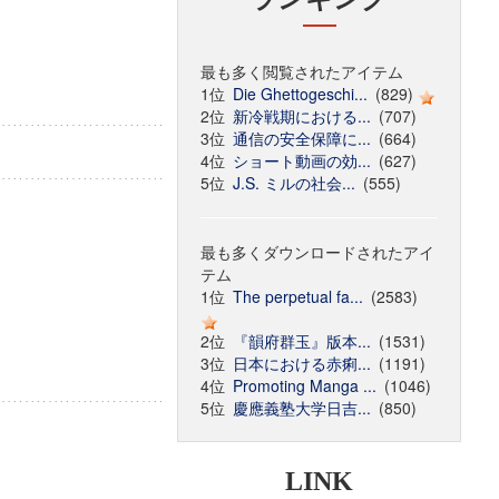
最も多く閲覧されたアイテム
1位
Die Ghettogeschi...
(829)
2位
新冷戦期における...
(707)
3位
通信の安全保障に...
(664)
4位
ショート動画の効...
(627)
5位
J.S. ミルの社会...
(555)
最も多くダウンロードされたアイ
テム
1位
The perpetual fa...
(2583)
2位
『韻府群玉』版本...
(1531)
3位
日本における赤痢...
(1191)
4位
Promoting Manga ...
(1046)
5位
慶應義塾大学日吉...
(850)
LINK