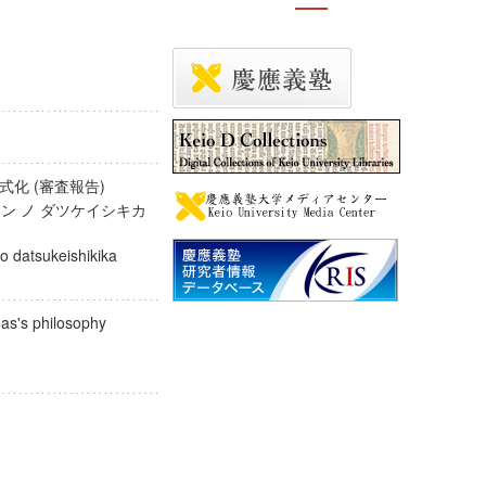
式化 (審査報告)
カン ノ ダツケイシキカ
o datsukeishikika
vinas's philosophy