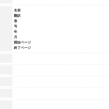
名前
翻訳
巻
号
年
月
開始ページ
終了ページ