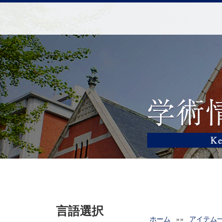
言語選択
ホーム
»»
アイテム