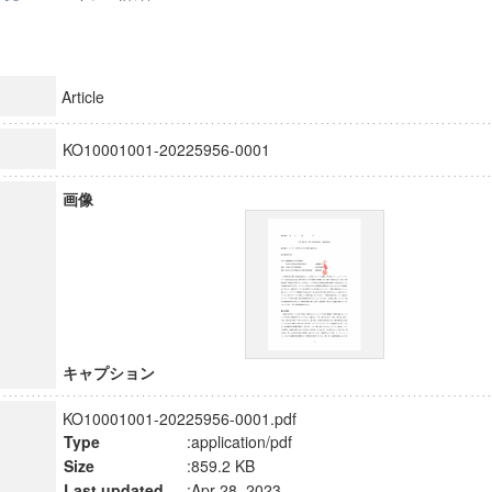
Article
KO10001001-20225956-0001
画像
キャプション
KO10001001-20225956-0001.pdf
Type
:application/pdf
Size
:859.2 KB
Last updated
:Apr 28, 2023