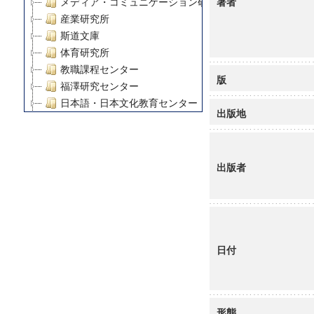
著者
メディア・コミュニケーション研究所
産業研究所
斯道文庫
体育研究所
教職課程センター
版
福澤研究センター
日本語・日本文化教育センター
出版地
アート・センター
外国語教育研究センター
デジタルメディア・コンテンツ統合研究センター
出版者
グローバルリサーチインスティテュート
塾内助成報告書
科学研究費補助金研究成果報告書
21世紀COEプログラム
慶應義塾大学グローバルCOEプログラム市民社会ガバナ
日付
慶應義塾大学グローバルCOEプログラム論理と感性の先
博士課程教育リーディングプログラム「超成熟社会発展
学術雑誌掲載論文等(8)
その他
形態