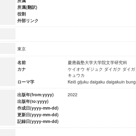
所属
所属(翻訳)
役割
外部リンク
東京
名前
慶應義塾大学大学院文学研究科
カナ
ケイオウ ギジュク ダイガク ダイガ
キュウカ
ローマ字
Keiō gijuku daigaku daigakuin b
出版年(from:yyyy)
2022
出版年(to:yyyy)
ンス教育研究センター
作成日(yyyy-mm-dd)
端的教育研究拠点
更新日(yyyy-mm-dd)
のサイエンス」
記録日(yyyy-mm-dd)