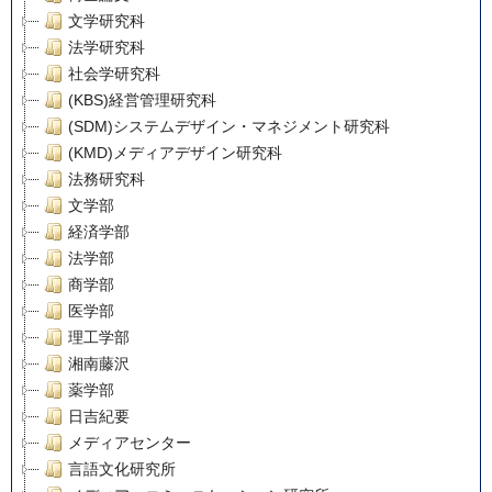
文学研究科
法学研究科
社会学研究科
(KBS)経営管理研究科
(SDM)システムデザイン・マネジメント研究科
(KMD)メディアデザイン研究科
法務研究科
文学部
経済学部
法学部
商学部
医学部
理工学部
湘南藤沢
薬学部
日吉紀要
メディアセンター
言語文化研究所