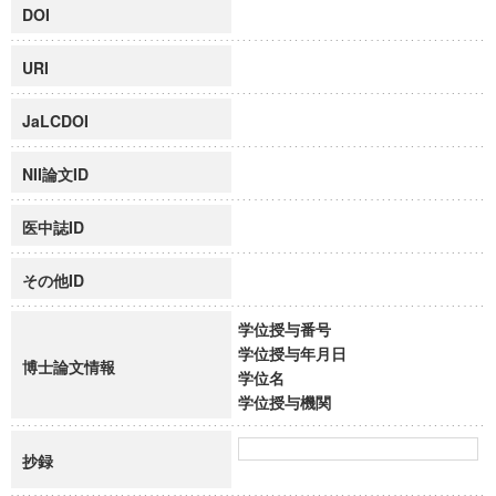
DOI
URI
JaLCDOI
NII論文ID
医中誌ID
その他ID
学位授与番号
学位授与年月日
博士論文情報
学位名
学位授与機関
抄録