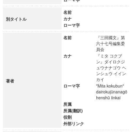
名前
カナ
別タイトル
ローマ字
名前
『三田國文』第
六十七号編集委
員会
カナ
『ミタ コクブ
ン』ダイロクジ
ュウナナゴウ ヘ
ンシュウ イイン
カイ
著者
ローマ字
"Mita kokubun"
dairokujūnanagō
henshū iinkai
所属
所属(翻訳)
役割
外部リンク