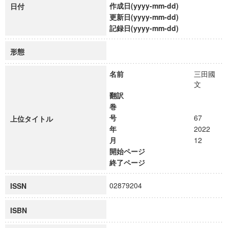
作成日(yyyy-mm-dd)
日付
更新日(yyyy-mm-dd)
記録日(yyyy-mm-dd)
形態
名前
三田國
文
翻訳
巻
号
67
上位タイトル
年
2022
月
12
開始ページ
終了ページ
02879204
ISSN
ISBN