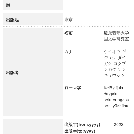
版
東京
出版地
名前
慶應義塾大学
国文学研究室
カナ
ケイオウ ギ
ジュク ダイ
ガク コクブ
ンガク ケン
出版者
キュウシツ
ローマ字
Keiō gijuku
daigaku
kokubungaku
kenkyūshitsu
出版年(from:yyyy)
2022
出版年(to:yyyy)