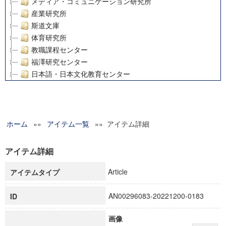
メディア・コミュニケーション研究所
産業研究所
斯道文庫
体育研究所
教職課程センター
福澤研究センター
日本語・日本文化教育センター
アート・センター
外国語教育研究センター
デジタルメディア・コンテンツ統合研究センター
ホーム
»»
グローバルリサーチインスティテュート
アイテム一覧
»» アイテム詳細
塾内助成報告書
科学研究費補助金研究成果報告書
アイテム詳細
21世紀COEプログラム
Article
アイテムタイプ
慶應義塾大学グローバルCOEプログラム市民社会ガバナンス
慶應義塾大学グローバルCOEプログラム論理と感性の先端的
AN00296083-20221200-0183
ID
博士課程教育リーディングプログラム「超成熟社会発展のサ
学術雑誌掲載論文等(8)
画像
その他