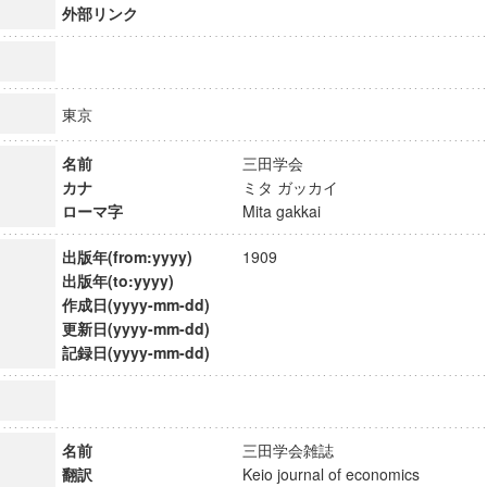
外部リンク
東京
名前
三田学会
カナ
ミタ ガッカイ
ローマ字
Mita gakkai
出版年(from:yyyy)
1909
出版年(to:yyyy)
作成日(yyyy-mm-dd)
更新日(yyyy-mm-dd)
記録日(yyyy-mm-dd)
ンス教育研究センター
端的教育研究拠点
のサイエンス」
名前
三田学会雑誌
翻訳
Keio journal of economics