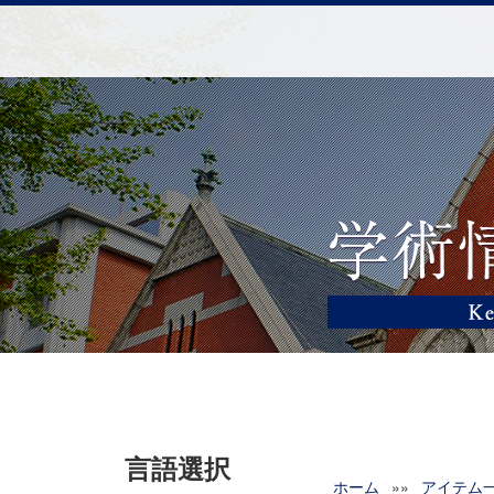
言語選択
ホーム
»»
アイテム