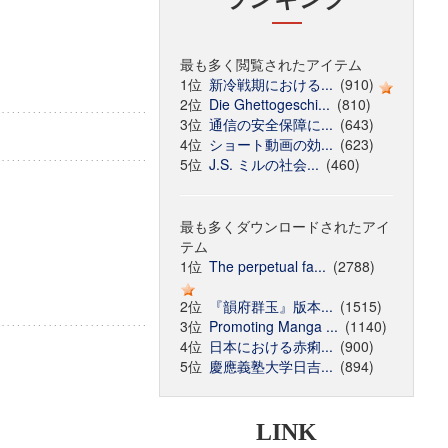
最も多く閲覧されたアイテム
1位
新冷戦期における...
(910)
2位
Die Ghettogeschi...
(810)
3位
通信の安全保障に...
(643)
4位
ショート動画の効...
(623)
5位
J.S. ミルの社会...
(460)
最も多くダウンロードされたアイ
テム
1位
The perpetual fa...
(2788)
2位
『韻府群玉』版本...
(1515)
3位
Promoting Manga ...
(1140)
4位
日本における赤痢...
(900)
5位
慶應義塾大学日吉...
(894)
LINK