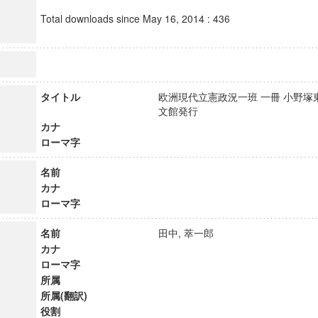
Total downloads since May 16, 2014 : 436
タイトル
欧洲現代立憲政況一班 一冊 小野塚
文館発行
カナ
ローマ字
名前
カナ
ローマ字
名前
田中, 萃一郎
カナ
ローマ字
所属
所属(翻訳)
役割