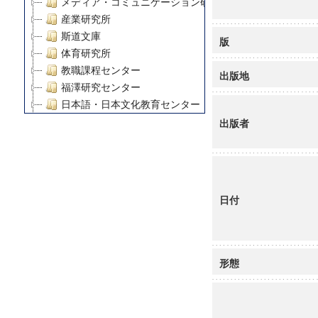
メディア・コミュニケーション研究所
産業研究所
斯道文庫
版
体育研究所
教職課程センター
出版地
福澤研究センター
日本語・日本文化教育センター
アート・センター
出版者
外国語教育研究センター
デジタルメディア・コンテンツ統合研究センター
グローバルリサーチインスティテュート
塾内助成報告書
日付
科学研究費補助金研究成果報告書
21世紀COEプログラム
慶應義塾大学グローバルCOEプログラム市民社会ガバナ
慶應義塾大学グローバルCOEプログラム論理と感性の先
形態
博士課程教育リーディングプログラム「超成熟社会発展
学術雑誌掲載論文等(8)
その他