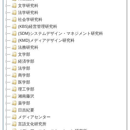
文学研究科
法学研究科
社会学研究科
(KBS)経営管理研究科
(SDM)システムデザイン・マネジメント研究科
(KMD)メディアデザイン研究科
法務研究科
文学部
経済学部
法学部
商学部
医学部
理工学部
湘南藤沢
薬学部
日吉紀要
メディアセンター
言語文化研究所