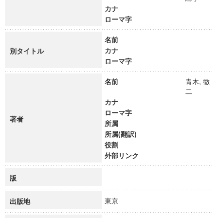
カナ
ローマ字
名前
カナ
別タイトル
ローマ字
名前
青木, 徹
二
カナ
ローマ字
著者
所属
所属(翻訳)
役割
外部リンク
版
東京
出版地