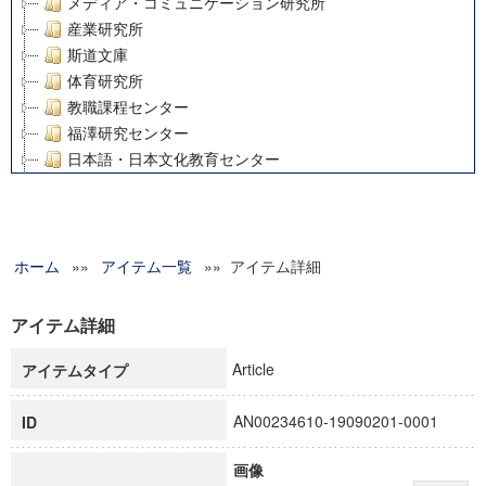
メディア・コミュニケーション研究所
産業研究所
斯道文庫
体育研究所
教職課程センター
福澤研究センター
日本語・日本文化教育センター
アート・センター
外国語教育研究センター
デジタルメディア・コンテンツ統合研究センター
ホーム
»»
グローバルリサーチインスティテュート
アイテム一覧
»» アイテム詳細
塾内助成報告書
科学研究費補助金研究成果報告書
アイテム詳細
21世紀COEプログラム
Article
アイテムタイプ
慶應義塾大学グローバルCOEプログラム市民社会ガバナンス
慶應義塾大学グローバルCOEプログラム論理と感性の先端的
AN00234610-19090201-0001
ID
博士課程教育リーディングプログラム「超成熟社会発展のサ
学術雑誌掲載論文等(8)
画像
その他