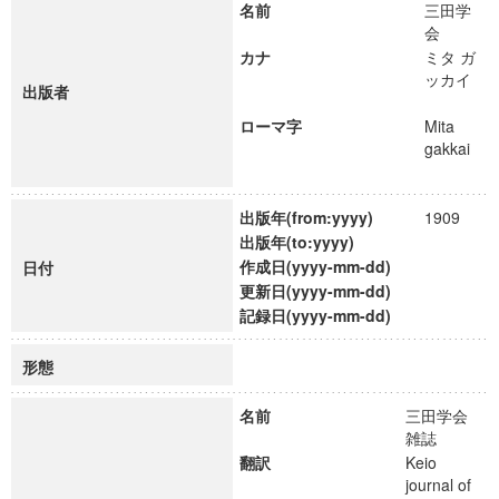
名前
三田学
会
カナ
ミタ ガ
ッカイ
出版者
ローマ字
Mita
gakkai
出版年(from:yyyy)
1909
出版年(to:yyyy)
作成日(yyyy-mm-dd)
日付
更新日(yyyy-mm-dd)
記録日(yyyy-mm-dd)
形態
名前
三田学会
雑誌
翻訳
Keio
journal of