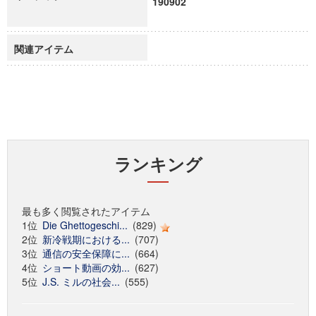
190902
関連アイテム
ランキング
最も多く閲覧されたアイテム
1位
Die Ghettogeschi...
(829)
2位
新冷戦期における...
(707)
3位
通信の安全保障に...
(664)
4位
ショート動画の効...
(627)
5位
J.S. ミルの社会...
(555)