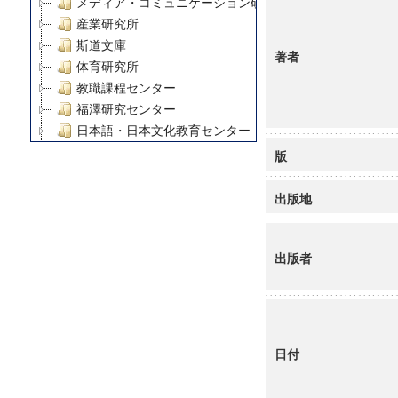
メディア・コミュニケーション研究所
産業研究所
斯道文庫
著者
体育研究所
教職課程センター
福澤研究センター
日本語・日本文化教育センター
アート・センター
版
外国語教育研究センター
デジタルメディア・コンテンツ統合研究センター
出版地
グローバルリサーチインスティテュート
塾内助成報告書
出版者
科学研究費補助金研究成果報告書
21世紀COEプログラム
慶應義塾大学グローバルCOEプログラム市民社会ガバナ
慶應義塾大学グローバルCOEプログラム論理と感性の先
博士課程教育リーディングプログラム「超成熟社会発展
日付
学術雑誌掲載論文等(8)
その他