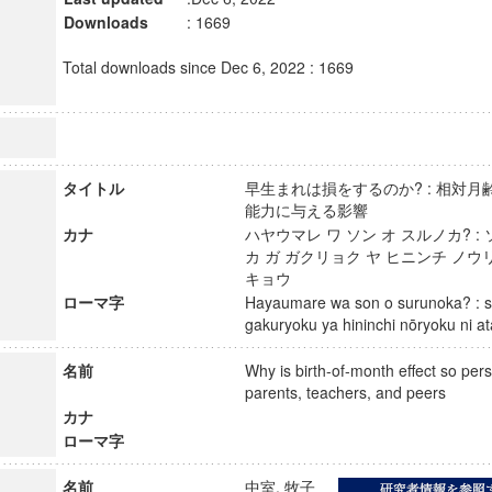
Downloads
: 1669
Total downloads since Dec 6, 2022 : 1669
タイトル
早生まれは損をするのか? : 相対
能力に与える影響
カナ
ハヤウマレ ワ ソン オ スルノカ? :
カ ガ ガクリョク ヤ ヒニンチ ノウ
キョウ
ローマ字
Hayaumare wa son o surunoka? : sō
gakuryoku ya hininchi nōryoku ni
名前
Why is birth-of-month effect so persi
parents, teachers, and peers
カナ
ローマ字
名前
中室, 牧子