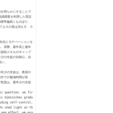
由を明らかにすることで
追跡調査を利用した実証
6標準偏差にものぼり、
てもその差は消えず、小
自信とモチベーションを
る。実際、最年長と最年
非認知スキルのギャップ
年少の生徒の自制心、自
い。

最年少の生徒は、教員や
校外での勉強時間が長
育投資は、最年少の生徒
is question, we fir
ls diminishes gradu
ding self-control, 
To shed light on th
 age effect, we exa