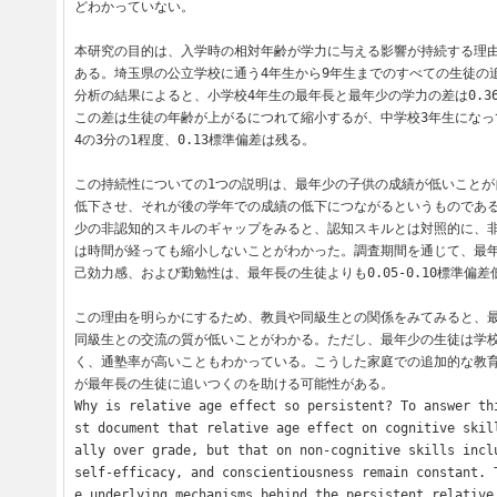
どわかっていない。

本研究の目的は、入学時の相対年齢が学力に与える影響が持続する理
ある。埼玉県の公立学校に通う4年生から9年生までのすべての生徒の
分析の結果によると、小学校4年生の最年長と最年少の学力の差は0.3
この差は生徒の年齢が上がるにつれて縮小するが、中学校3年生になっ
4の3分の1程度、0.13標準偏差は残る。

この持続性についての1つの説明は、最年少の子供の成績が低いことが
低下させ、それが後の学年での成績の低下につながるというものであ
少の非認知的スキルのギャップをみると、認知スキルとは対照的に、
は時間が経っても縮小しないことがわかった。調査期間を通じて、最
己効力感、および勤勉性は、最年長の生徒よりも0.05-0.10標準偏差低
この理由を明らかにするため、教員や同級生との関係をみてみると、
同級生との交流の質が低いことがわかる。ただし、最年少の生徒は学
く、通塾率が高いこともわかっている。こうした家庭での追加的な教
が最年長の生徒に追いつくのを助ける可能性がある。

Why is relative age effect so persistent? To answer th
st document that relative age effect on cognitive skil
ally over grade, but that on non-cognitive skills inclu
self-efficacy, and conscientiousness remain constant. 
e underlying mechanisms behind the persistent relative