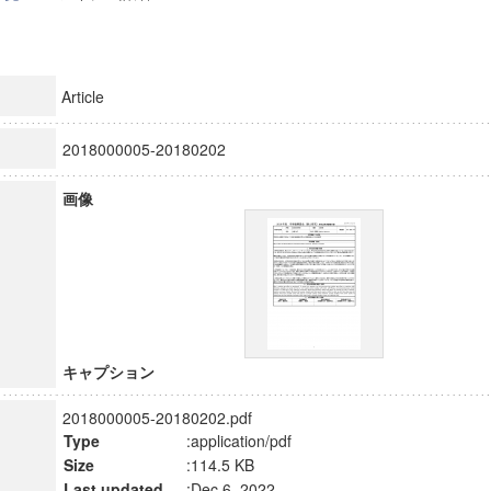
Article
2018000005-20180202
画像
キャプション
2018000005-20180202.pdf
Type
:application/pdf
Size
:114.5 KB
Last updated
:Dec 6, 2022