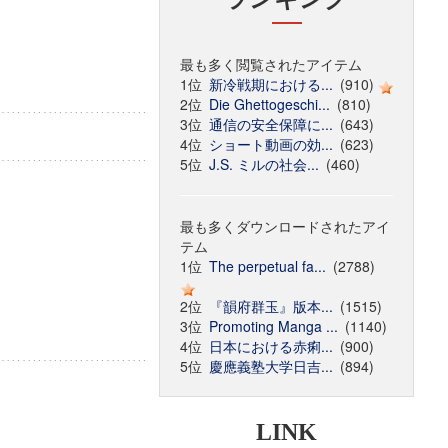
最も多く閲覧されたアイテム
1位
新冷戦期における...
(910)
2位
Die Ghettogeschi...
(810)
3位
通信の安全保障に...
(643)
4位
ショート動画の効...
(623)
5位
J.S. ミルの社会...
(460)
最も多くダウンロードされたアイ
テム
1位
The perpetual fa...
(2788)
2位
『韻府群玉』版本...
(1515)
3位
Promoting Manga ...
(1140)
4位
日本における赤痢...
(900)
5位
慶應義塾大学日吉...
(894)
LINK