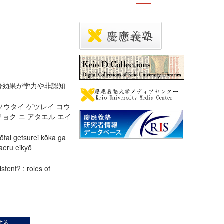
月齢効果が学力や非認知
 ソウタイ ゲツレイ コウ
リョク ニ アタエル エイ
tai getsurei kōka ga
 ataeru eikyō
stent? : roles of