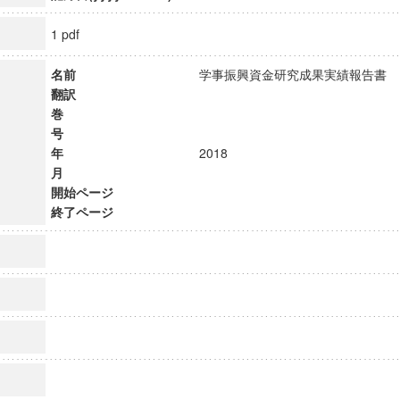
1 pdf
名前
学事振興資金研究成果実績報告
翻訳
巻
号
年
2018
月
開始ページ
終了ページ