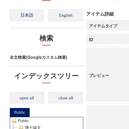
アイテム詳細
アイテムタイプ
検索
ID
全文検索(Googleカスタム検索)
インデックスツリー
プレビュー
open all
close all
Public
Public
博士論文