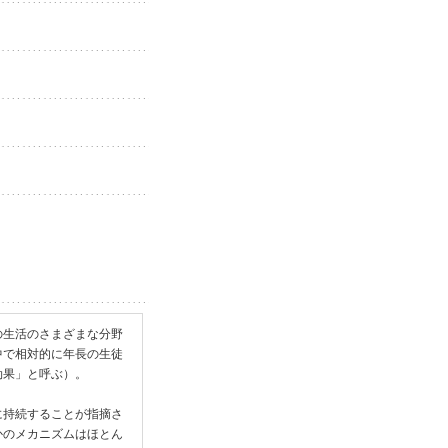
の生活のさまざまな分野
中で相対的に年長の生徒
果」と呼ぶ）。

に持続することが指摘さ
かのメカニズムはほとん