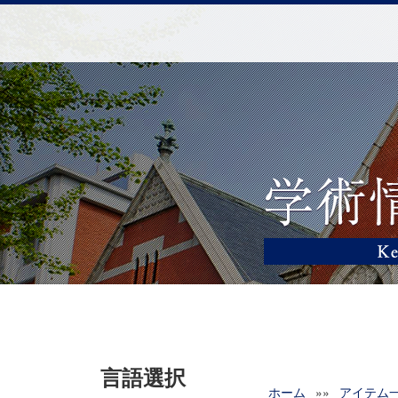
言語選択
ホーム
»»
アイテム