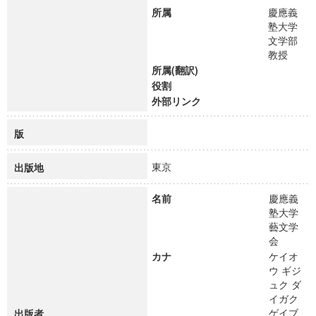
所属
慶應義
塾大学
文学部
教授
所属(翻訳)
役割
外部リンク
版
東京
出版地
名前
慶應義
塾大学
藝文学
会
カナ
ケイオ
ウ ギジ
ュク ダ
イガク
ゲイブ
出版者