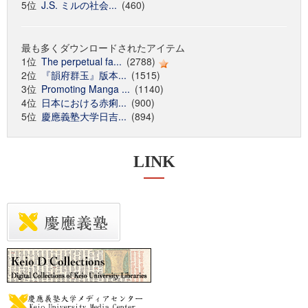
5位
J.S. ミルの社会...
(460)
最も多くダウンロードされたアイテム
1位
The perpetual fa...
(2788)
2位
『韻府群玉』版本...
(1515)
3位
Promoting Manga ...
(1140)
4位
日本における赤痢...
(900)
5位
慶應義塾大学日吉...
(894)
LINK