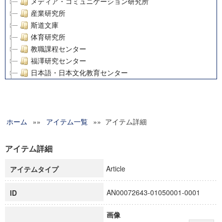
メディア・コミュニケーション研究所
産業研究所
斯道文庫
体育研究所
教職課程センター
福澤研究センター
日本語・日本文化教育センター
アート・センター
外国語教育研究センター
デジタルメディア・コンテンツ統合研究センター
ホーム
»»
グローバルリサーチインスティテュート
アイテム一覧
»» アイテム詳細
塾内助成報告書
科学研究費補助金研究成果報告書
アイテム詳細
21世紀COEプログラム
Article
アイテムタイプ
慶應義塾大学グローバルCOEプログラム市民社会ガバナンス
慶應義塾大学グローバルCOEプログラム論理と感性の先端的
AN00072643-01050001-0001
ID
博士課程教育リーディングプログラム「超成熟社会発展のサ
学術雑誌掲載論文等(8)
画像
その他