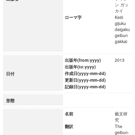
ン ガッ
カイ
ローマ字
Keiō
gijuku
daigaku
geibun
gakkai
出版年(from:yyyy)
2013
出版年(to:yyyy)
作成日(yyyy-mm-dd)
日付
更新日(yyyy-mm-dd)
記録日(yyyy-mm-dd)
形態
名前
藝文研
究
翻訳
The
geibun-