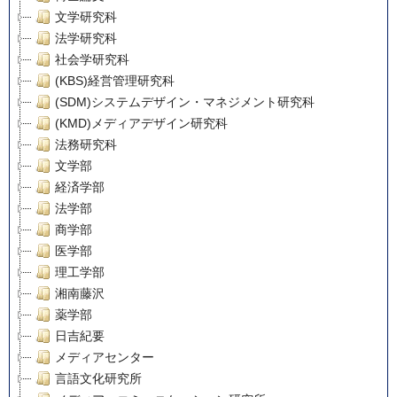
文学研究科
法学研究科
社会学研究科
(KBS)経営管理研究科
(SDM)システムデザイン・マネジメント研究科
(KMD)メディアデザイン研究科
法務研究科
文学部
経済学部
法学部
商学部
医学部
理工学部
湘南藤沢
薬学部
日吉紀要
メディアセンター
言語文化研究所