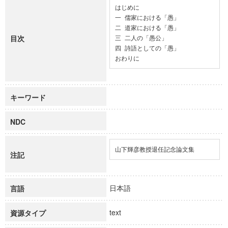
はじめに

一 儒家における「愚」

二 道家における「愚」

目次
三 二人の「愚公」

四 詩語としての「愚」

おわりに
キーワード
NDC
山下輝彦教授退任記念論文集
注記
日本語
言語
text
資源タイプ