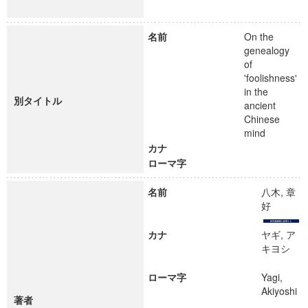
名前
On the
genealogy
of
'foolishness'
in the
別タイトル
ancient
Chinese
mind
カナ
ローマ字
名前
八木, 章
好
カナ
ヤギ, ア
キヨシ
ローマ字
Yagi,
Akiyoshi
著者