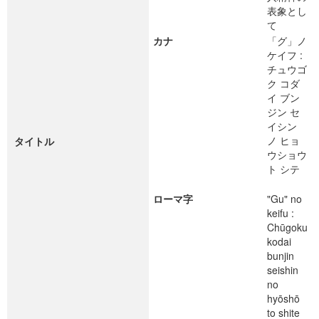
表象とし
て
カナ
「グ」ノ
ケイフ :
チュウゴ
ク コダ
イ ブン
ジン セ
イシン
ノ ヒョ
タイトル
ウショウ
ト シテ
ローマ字
"Gu" no
keifu :
Chūgoku
kodai
bunjin
seishin
no
hyōshō
to shite