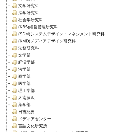
文学研究科
法学研究科
社会学研究科
(KBS)経営管理研究科
(SDM)システムデザイン・マネジメント研究科
(KMD)メディアデザイン研究科
法務研究科
文学部
経済学部
法学部
商学部
医学部
理工学部
湘南藤沢
薬学部
日吉紀要
メディアセンター
言語文化研究所