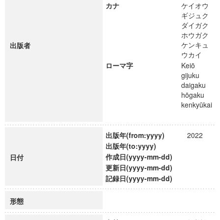
カナ
ケイオウ
ギジュク
ダイガク
ホウガク
ケンキュ
出版者
ウカイ
ローマ字
Keiō
gijuku
daigaku
hōgaku
kenkyūkai
出版年(from:yyyy)
2022
出版年(to:yyyy)
作成日(yyyy-mm-dd)
日付
更新日(yyyy-mm-dd)
記録日(yyyy-mm-dd)
形態