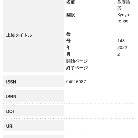
名前
教養論
叢
翻訳
Kyoyo-
ronso
巻
上位タイトル
号
143
年
2022
月
2
開始ページ
終了ページ
04516087
ISSN
ISBN
DOI
URI