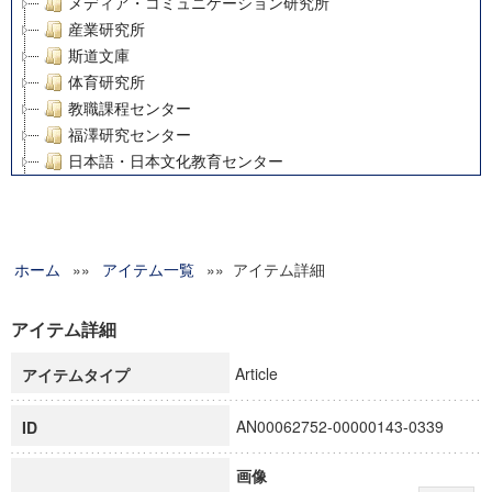
メディア・コミュニケーション研究所
産業研究所
斯道文庫
体育研究所
教職課程センター
福澤研究センター
日本語・日本文化教育センター
アート・センター
外国語教育研究センター
デジタルメディア・コンテンツ統合研究センター
ホーム
»»
グローバルリサーチインスティテュート
アイテム一覧
»» アイテム詳細
塾内助成報告書
科学研究費補助金研究成果報告書
アイテム詳細
21世紀COEプログラム
Article
アイテムタイプ
慶應義塾大学グローバルCOEプログラム市民社会ガバナンス
慶應義塾大学グローバルCOEプログラム論理と感性の先端的
AN00062752-00000143-0339
ID
博士課程教育リーディングプログラム「超成熟社会発展のサ
学術雑誌掲載論文等(8)
画像
その他