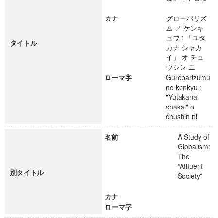
カナ
グローバリズ
ム ノ ケンキ
ュウ : 「ユタ
タイトル
カナ シャカ
イ」 オ チュ
ウシン ニ
ローマ字
Gurobarizumu
no kenkyu :
"Yutakana
shakai" o
chushin ni
名前
A Study of
Globalism:
The
“Affluent
別タイトル
Society”
カナ
ローマ字