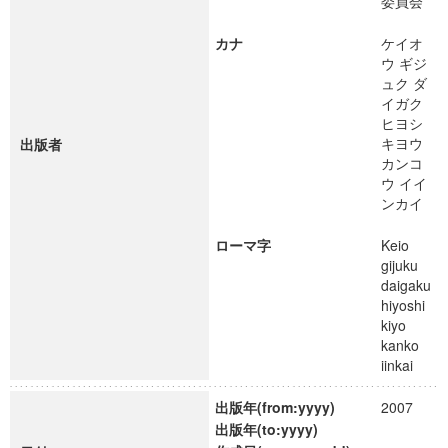
委員会
カナ
ケイオ
ウ ギジ
ュク ダ
イガク
ヒヨシ
キヨウ
出版者
カンコ
ウ イイ
ンカイ
ローマ字
Keio
gijuku
daigaku
hiyoshi
kiyo
kanko
iinkai
出版年(from:yyyy)
2007
出版年(to:yyyy)