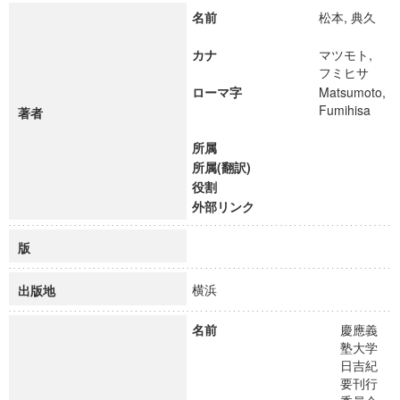
名前
松本, 典久
カナ
マツモト,
フミヒサ
ローマ字
Matsumoto,
Fumihisa
著者
所属
所属(翻訳)
役割
外部リンク
版
横浜
出版地
名前
慶應義
塾大学
日吉紀
要刊行