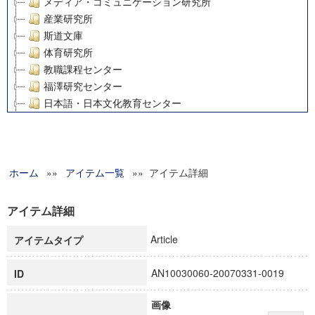
メディア・コミュニケーション研究所
産業研究所
斯道文庫
体育研究所
教職課程センター
福澤研究センター
日本語・日本文化教育センター
アート・センター
外国語教育研究センター
デジタルメディア・コンテンツ統合研究センター
ホーム
»»
グローバルリサーチインスティテュート
アイテム一覧
»» アイテム詳細
塾内助成報告書
科学研究費補助金研究成果報告書
アイテム詳細
21世紀COEプログラム
Article
アイテムタイプ
慶應義塾大学グローバルCOEプログラム市民社会ガバナンス
慶應義塾大学グローバルCOEプログラム論理と感性の先端的
AN10030060-20070331-0019
ID
博士課程教育リーディングプログラム「超成熟社会発展のサ
学術雑誌掲載論文等(8)
画像
その他