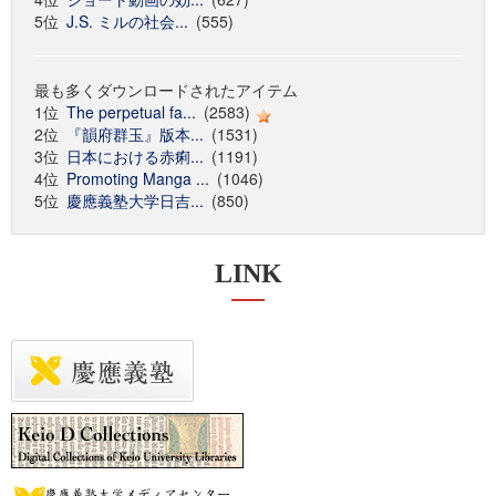
5位
J.S. ミルの社会...
(555)
最も多くダウンロードされたアイテム
1位
The perpetual fa...
(2583)
2位
『韻府群玉』版本...
(1531)
3位
日本における赤痢...
(1191)
4位
Promoting Manga ...
(1046)
5位
慶應義塾大学日吉...
(850)
LINK