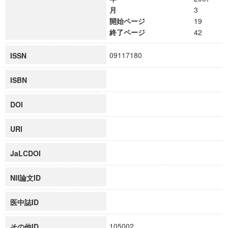
月
3
開始ページ
19
終了ページ
42
09117180
ISSN
ISBN
DOI
URI
JaLCDOI
NII論文ID
医中誌ID
105002
その他ID