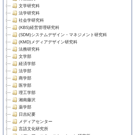
文学研究科
法学研究科
社会学研究科
(KBS)経営管理研究科
(SDM)システムデザイン・マネジメント研究科
(KMD)メディアデザイン研究科
法務研究科
文学部
経済学部
法学部
商学部
医学部
理工学部
湘南藤沢
薬学部
日吉紀要
メディアセンター
言語文化研究所