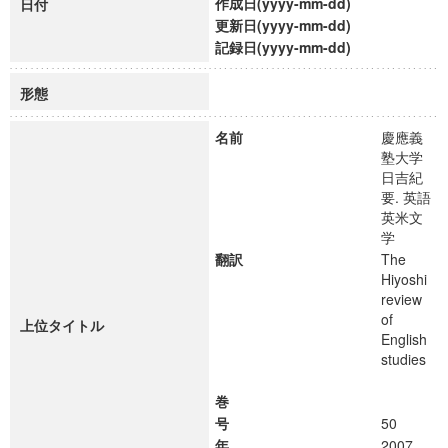
作成日(yyyy-mm-dd)
日付
更新日(yyyy-mm-dd)
記録日(yyyy-mm-dd)
形態
名前
慶應義
塾大学
日吉紀
要. 英語
英米文
学
翻訳
The
Hiyoshi
review
of
上位タイトル
English
studies
巻
号
50
年
2007