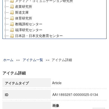
メディア・コミュニケーション研究所
産業研究所
斯道文庫
体育研究所
教職課程センター
福澤研究センター
日本語・日本文化教育センター
アート・センター
外国語教育研究センター
デジタルメディア・コンテンツ統合研究センター
ホーム
»»
グローバルリサーチインスティテュート
アイテム一覧
»» アイテム詳細
塾内助成報告書
科学研究費補助金研究成果報告書
アイテム詳細
21世紀COEプログラム
Article
アイテムタイプ
慶應義塾大学グローバルCOEプログラム市民社会ガバナンス
慶應義塾大学グローバルCOEプログラム論理と感性の先端的
AA11893297-00000025-0134
ID
博士課程教育リーディングプログラム「超成熟社会発展のサ
学術雑誌掲載論文等(8)
画像
その他