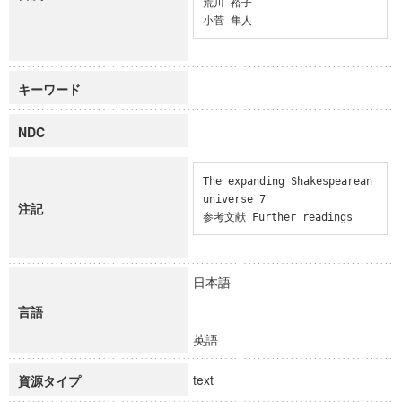
荒川 裕子

小菅 隼人
キーワード
NDC
The expanding Shakespearean 
universe 7

注記
参考文献 Further readings
日本語
言語
英語
text
資源タイプ