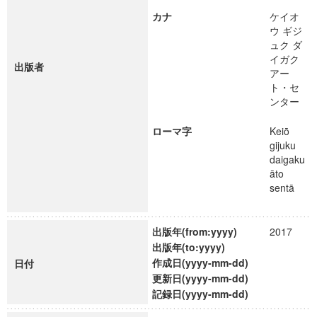
カナ
ケイオ
ウ ギジ
ュク ダ
イガク
出版者
アー
ト・セ
ンター
ローマ字
Keiō
gijuku
daigaku
āto
sentā
出版年(from:yyyy)
2017
出版年(to:yyyy)
作成日(yyyy-mm-dd)
日付
更新日(yyyy-mm-dd)
記録日(yyyy-mm-dd)