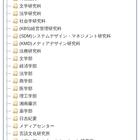
文学研究科
法学研究科
社会学研究科
(KBS)経営管理研究科
(SDM)システムデザイン・マネジメント研究科
(KMD)メディアデザイン研究科
法務研究科
文学部
経済学部
法学部
商学部
医学部
理工学部
湘南藤沢
薬学部
日吉紀要
メディアセンター
言語文化研究所