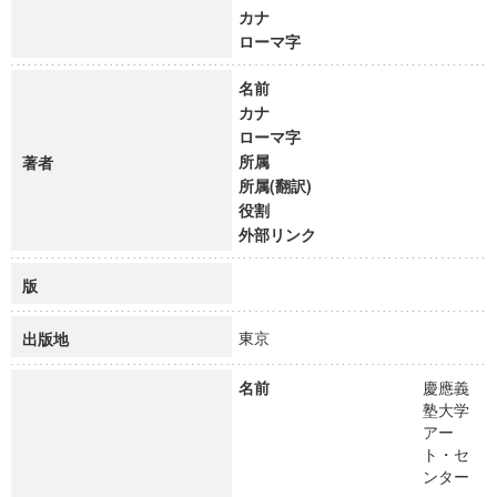
カナ
ローマ字
名前
カナ
ローマ字
所属
著者
所属(翻訳)
役割
外部リンク
版
東京
出版地
名前
慶應義
塾大学
アー
ト・セ
ンター