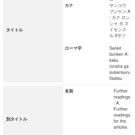
カナ
サンコウ
ブンケン A
: カク ロン
シャ ガ ス
イセンス
タイトル
ル 5サツ
ローマ字
Sankō
bunken A :
kaku
ronsha ga
suisensuru
5satsu
名前
Further
readings
: A.
Further
readings
別タイトル
for the
articles