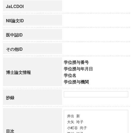
JaLCDOI
NII論文ID
医中誌ID
その他ID
学位授与番号
学位授与年月日
博士論文情報
学位名
学位授与機関
抄録
井出 新

大矢 玲子

小町谷 尚子

目次