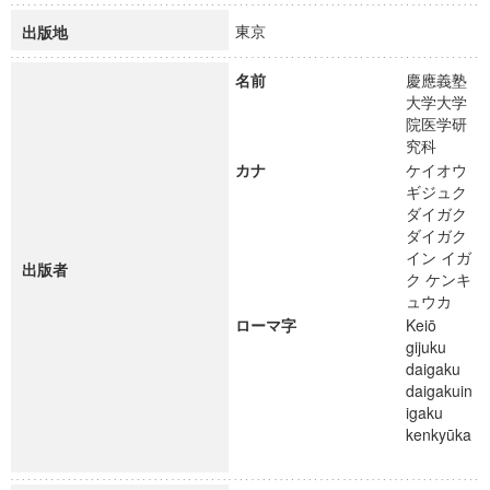
東京
出版地
名前
慶應義塾
大学大学
院医学研
究科
カナ
ケイオウ
ギジュク
ダイガク
ダイガク
イン イガ
出版者
ク ケンキ
ュウカ
ローマ字
Keiō
gijuku
daigaku
daigakuin
igaku
kenkyūka