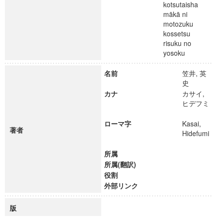
kotsutaisha
mākā ni
motozuku
kossetsu
risuku no
yosoku
名前
笠井, 英
史
カナ
カサイ,
ヒデフミ
ローマ字
Kasai,
著者
Hidefumi
所属
所属(翻訳)
役割
外部リンク
版