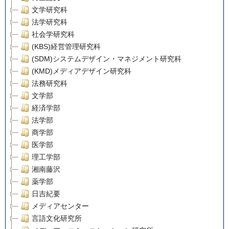
文学研究科
法学研究科
社会学研究科
(KBS)経営管理研究科
(SDM)システムデザイン・マネジメント研究科
(KMD)メディアデザイン研究科
法務研究科
文学部
経済学部
法学部
商学部
医学部
理工学部
湘南藤沢
薬学部
日吉紀要
メディアセンター
言語文化研究所