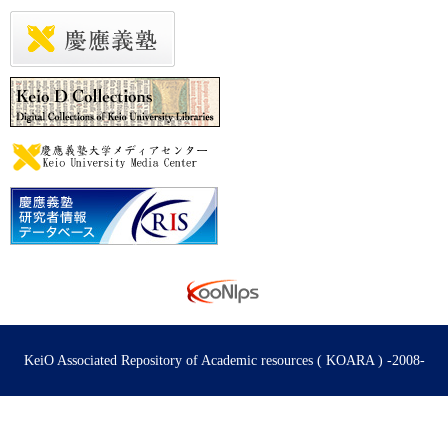
KeiO Associated Repository of Academic resources ( KOARA ) -2008-