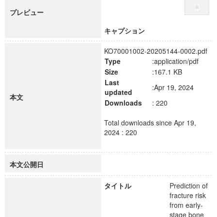
プレビュー
キャプション
KO70001002-20205144-0002.pdf
Type
:application/pdf
Size
:167.1 KB
Last
:Apr 19, 2024
updated
本文
Downloads
: 220
Total downloads since Apr 19,
2024 : 220
本文公開日
タイトル
Prediction of
fracture risk
from early-
stage bone