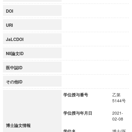
DOI
URI
JaLCDOI
NII論文ID
医中誌ID
その他ID
学位授与番号
乙第
5144号
学位授与年月日
2021-
02-08
博士論文情報
学位名
博士(医