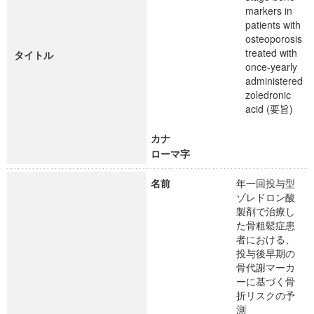
markers in
patients with
osteoporosis
treated with
タイトル
once-yearly
administered
zoledronic
acid (要旨)
カナ
ローマ字
名前
年一回投与型
ゾレドロン酸
製剤で治療し
た骨粗鬆症患
者における、
投与後早期の
骨代謝マーカ
ーに基づく骨
折リスクの予
測