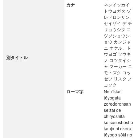
カナ
ネンイッカイ
トウヨガタ ゾ
レドロンサン
セイザイ デ チ
リョウシタ コ
ツソショウシ
ョウ カンジャ
ニ オケル、ト
ウヨゴ ソウキ
別タイトル
ノ コツタイシ
ャ マーカー ニ
モトズク コッ
セツ リスク ノ
ヨソク
ローマ字
Nen'ikkai
tōyogata
zoredoronsan
seizai de
chiryōshita
kotsusoshōshō
kanja ni okeru,
tōyogo sōki no