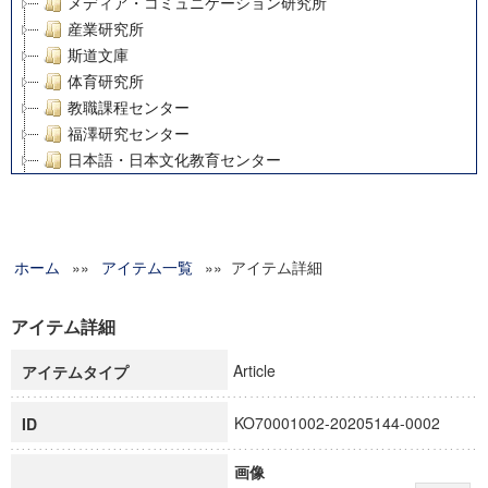
メディア・コミュニケーション研究所
産業研究所
斯道文庫
体育研究所
教職課程センター
福澤研究センター
日本語・日本文化教育センター
アート・センター
外国語教育研究センター
デジタルメディア・コンテンツ統合研究センター
ホーム
»»
グローバルリサーチインスティテュート
アイテム一覧
»» アイテム詳細
塾内助成報告書
科学研究費補助金研究成果報告書
アイテム詳細
21世紀COEプログラム
Article
アイテムタイプ
慶應義塾大学グローバルCOEプログラム市民社会ガバナンス
慶應義塾大学グローバルCOEプログラム論理と感性の先端的
KO70001002-20205144-0002
ID
博士課程教育リーディングプログラム「超成熟社会発展のサ
学術雑誌掲載論文等(8)
画像
その他