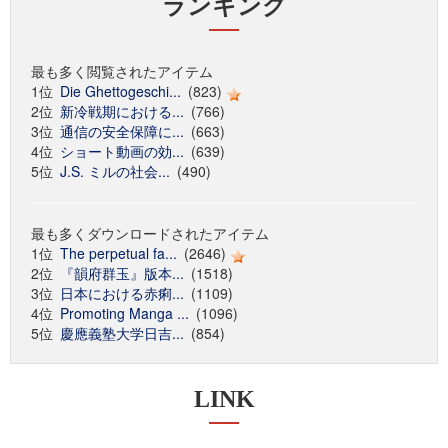
ランキング
最も多く閲覧されたアイテム
1位
Die Ghettogeschi...
(823)
2位
新冷戦期における...
(766)
3位
通信の安全保障に...
(663)
4位
ショート動画の効...
(639)
5位
J.S. ミルの社会...
(490)
最も多くダウンロードされたアイテム
1位
The perpetual fa...
(2646)
2位
『韻府群玉』版本...
(1518)
3位
日本における赤痢...
(1109)
4位
Promoting Manga ...
(1096)
5位
慶應義塾大学日吉...
(854)
LINK