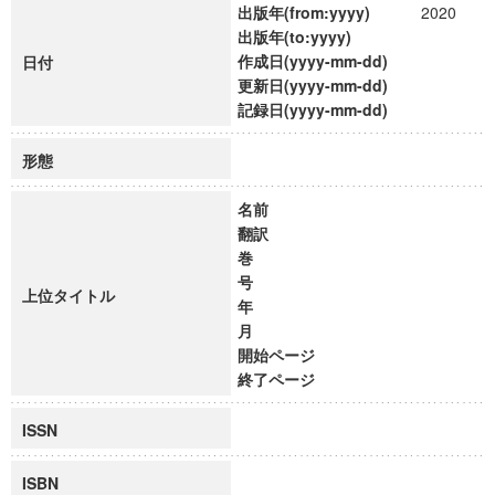
出版年(from:yyyy)
2020
出版年(to:yyyy)
作成日(yyyy-mm-dd)
日付
更新日(yyyy-mm-dd)
記録日(yyyy-mm-dd)
形態
名前
翻訳
巻
号
上位タイトル
年
月
開始ページ
終了ページ
ISSN
ISBN