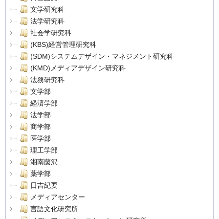
文学研究科
法学研究科
社会学研究科
(KBS)経営管理研究科
(SDM)システムデザイン・マネジメント研究科
(KMD)メディアデザイン研究科
法務研究科
文学部
経済学部
法学部
商学部
医学部
理工学部
湘南藤沢
薬学部
日吉紀要
メディアセンター
言語文化研究所