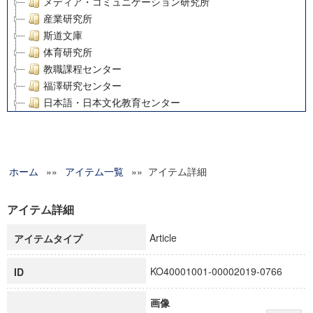
メディア・コミュニケーション研究所
産業研究所
斯道文庫
体育研究所
教職課程センター
福澤研究センター
日本語・日本文化教育センター
アート・センター
外国語教育研究センター
デジタルメディア・コンテンツ統合研究センター
ホーム
»»
グローバルリサーチインスティテュート
アイテム一覧
»» アイテム詳細
塾内助成報告書
科学研究費補助金研究成果報告書
アイテム詳細
21世紀COEプログラム
Article
アイテムタイプ
慶應義塾大学グローバルCOEプログラム市民社会ガバナンス
慶應義塾大学グローバルCOEプログラム論理と感性の先端的
KO40001001-00002019-0766
ID
博士課程教育リーディングプログラム「超成熟社会発展のサ
学術雑誌掲載論文等(8)
画像
その他