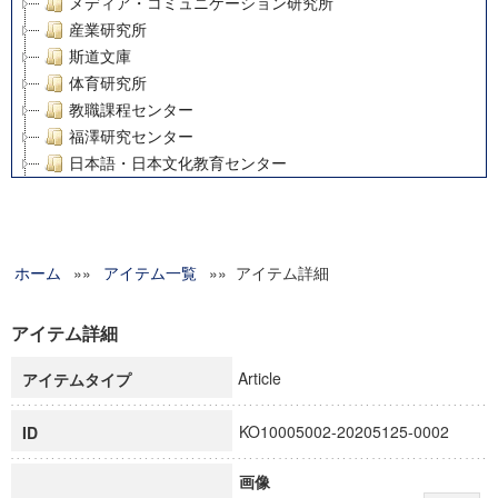
メディア・コミュニケーション研究所
産業研究所
斯道文庫
体育研究所
教職課程センター
福澤研究センター
日本語・日本文化教育センター
アート・センター
外国語教育研究センター
デジタルメディア・コンテンツ統合研究センター
ホーム
»»
グローバルリサーチインスティテュート
アイテム一覧
»» アイテム詳細
塾内助成報告書
科学研究費補助金研究成果報告書
アイテム詳細
21世紀COEプログラム
Article
アイテムタイプ
慶應義塾大学グローバルCOEプログラム市民社会ガバナンス
慶應義塾大学グローバルCOEプログラム論理と感性の先端的
KO10005002-20205125-0002
ID
博士課程教育リーディングプログラム「超成熟社会発展のサ
学術雑誌掲載論文等(8)
画像
その他