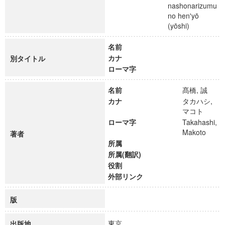
nashonarizumu
no hen'yō
(yōshi)
名前
カナ
別タイトル
ローマ字
名前
髙橋, 誠
カナ
タカハシ,
マコト
ローマ字
Takahashi,
Makoto
著者
所属
所属(翻訳)
役割
外部リンク
版
東京
出版地