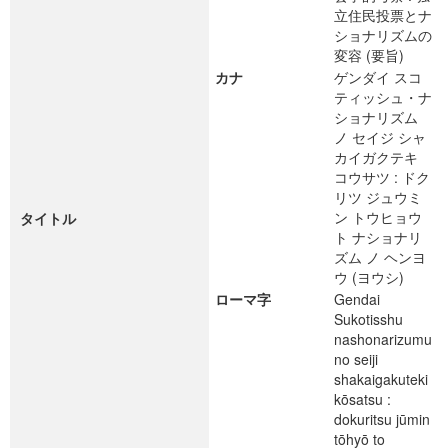
立住民投票とナ
ショナリズムの
変容 (要旨)
カナ
ゲンダイ スコ
ティッシュ・ナ
ショナリズム
ノ セイジ シャ
カイガクテキ
コウサツ : ドク
リツ ジュウミ
ン トウヒョウ
タイトル
ト ナショナリ
ズム ノ ヘンヨ
ウ (ヨウシ)
ローマ字
Gendai
Sukotisshu
nashonarizumu
no seiji
shakaigakuteki
kōsatsu :
dokuritsu jūmin
tōhyō to