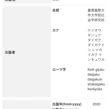
名前
慶應義塾大
学大学院社
会学研究科
カナ
ケイオウ
ギジュク
ダイガク
ダイガクイ
ン シャカ
出版者
イガク ケ
ンキュウカ
ローマ字
Keiō gijuku
daigaku
daigakuin
shakaigaku
kenkyūka
出版年(from:yyyy)
2020