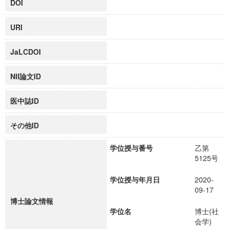
DOI
URI
JaLCDOI
NII論文ID
医中誌ID
その他ID
学位授与番号
乙第
5125号
学位授与年月日
2020-
09-17
博士論文情報
学位名
博士(社
会学)