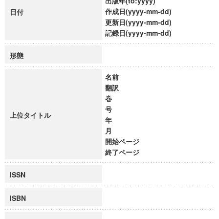
出版年(to:yyyy)
作成日(yyyy-mm-dd)
日付
更新日(yyyy-mm-dd)
記録日(yyyy-mm-dd)
形態
名前
翻訳
巻
号
上位タイトル
年
月
開始ページ
終了ページ
ISSN
ISBN