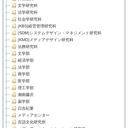
文学研究科
法学研究科
社会学研究科
(KBS)経営管理研究科
(SDM)システムデザイン・マネジメント研究科
(KMD)メディアデザイン研究科
法務研究科
文学部
経済学部
法学部
商学部
医学部
理工学部
湘南藤沢
薬学部
日吉紀要
メディアセンター
言語文化研究所