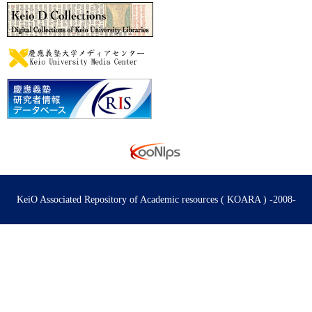
KeiO Associated Repository of Academic resources ( KOARA ) -2008-