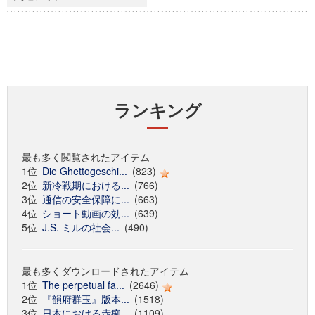
ランキング
最も多く閲覧されたアイテム
1位
Die Ghettogeschi...
(823)
2位
新冷戦期における...
(766)
3位
通信の安全保障に...
(663)
4位
ショート動画の効...
(639)
5位
J.S. ミルの社会...
(490)
最も多くダウンロードされたアイテム
1位
The perpetual fa...
(2646)
2位
『韻府群玉』版本...
(1518)
3位
日本における赤痢...
(1109)