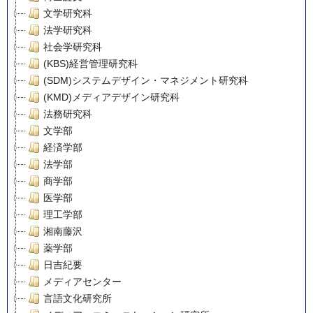
文学研究科
法学研究科
社会学研究科
(KBS)経営管理研究科
(SDM)システムデザイン・マネジメント研究科
(KMD)メディアデザイン研究科
法務研究科
文学部
経済学部
法学部
商学部
医学部
理工学部
湘南藤沢
薬学部
日吉紀要
メディアセンター
言語文化研究所