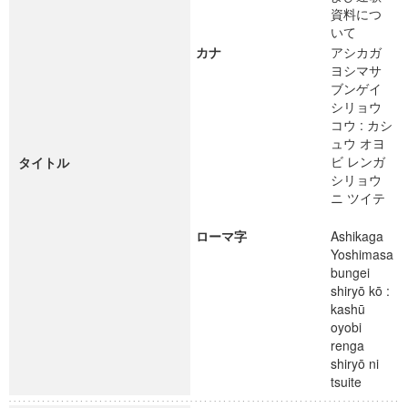
資料につ
いて
カナ
アシカガ
ヨシマサ
ブンゲイ
シリョウ
コウ : カシ
ュウ オヨ
ビ レンガ
タイトル
シリョウ
ニ ツイテ
ローマ字
Ashikaga
Yoshimasa
bungei
shiryō kō :
kashū
oyobi
renga
shiryō ni
tsuite