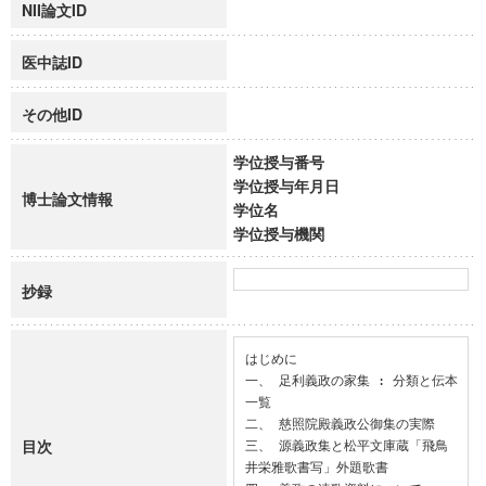
NII論文ID
医中誌ID
その他ID
学位授与番号
学位授与年月日
博士論文情報
学位名
学位授与機関
抄録
はじめに

一、 足利義政の家集 : 分類と伝本
一覧

二、 慈照院殿義政公御集の実際

目次
三、 源義政集と松平文庫蔵「飛鳥
井栄雅歌書写」外題歌書
