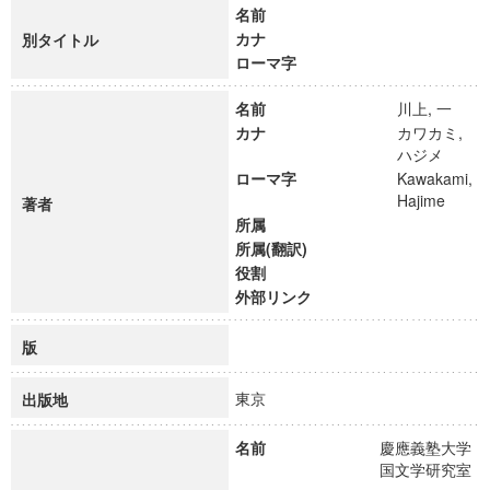
名前
カナ
別タイトル
ローマ字
名前
川上, 一
カナ
カワカミ,
ハジメ
ローマ字
Kawakami,
Hajime
著者
所属
所属(翻訳)
役割
外部リンク
版
東京
出版地
名前
慶應義塾大学
国文学研究室