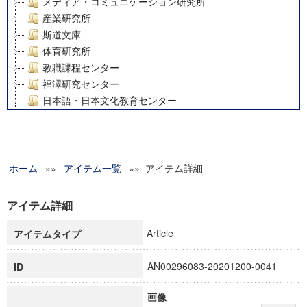
メディア・コミュニケーション研究所
産業研究所
斯道文庫
体育研究所
教職課程センター
福澤研究センター
日本語・日本文化教育センター
アート・センター
外国語教育研究センター
デジタルメディア・コンテンツ統合研究センター
ホーム
»»
グローバルリサーチインスティテュート
アイテム一覧
»» アイテム詳細
塾内助成報告書
科学研究費補助金研究成果報告書
アイテム詳細
21世紀COEプログラム
Article
アイテムタイプ
慶應義塾大学グローバルCOEプログラム市民社会ガバナンス
慶應義塾大学グローバルCOEプログラム論理と感性の先端的
AN00296083-20201200-0041
ID
博士課程教育リーディングプログラム「超成熟社会発展のサ
学術雑誌掲載論文等(8)
画像
その他