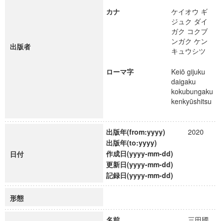
カナ
ケイオウ ギ
ジュク ダイ
ガク コクブ
ンガク ケン
出版者
キュウシツ
ローマ字
Keiō gijuku
daigaku
kokubungaku
kenkyūshitsu
出版年(from:yyyy)
2020
出版年(to:yyyy)
作成日(yyyy-mm-dd)
日付
更新日(yyyy-mm-dd)
記録日(yyyy-mm-dd)
形態
名前
三田國