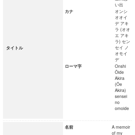
い出
カナ
オンシ
オオイ
デ アキ
ラ (オオ
エ アキ
ラ) セン
セイ ノ
タイトル
オモイ
デ
ローマ字
Onshi
Ōide
Akira
(Ōe
Akira)
sensei
no
omoide
名前
A memoir
of my