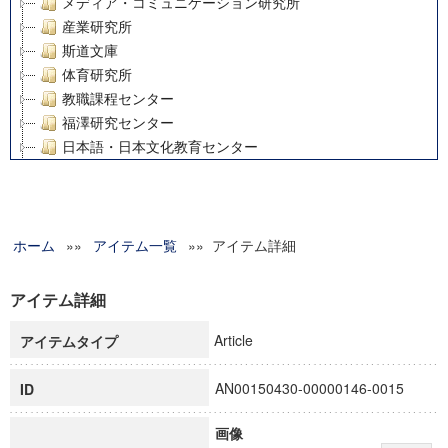
メディア・コミュニケーション研究所
産業研究所
斯道文庫
体育研究所
教職課程センター
福澤研究センター
日本語・日本文化教育センター
アート・センター
外国語教育研究センター
デジタルメディア・コンテンツ統合研究センター
ホーム
»»
グローバルリサーチインスティテュート
アイテム一覧
»» アイテム詳細
塾内助成報告書
科学研究費補助金研究成果報告書
アイテム詳細
21世紀COEプログラム
Article
アイテムタイプ
慶應義塾大学グローバルCOEプログラム市民社会ガバナンス
慶應義塾大学グローバルCOEプログラム論理と感性の先端的
AN00150430-00000146-0015
ID
博士課程教育リーディングプログラム「超成熟社会発展のサ
学術雑誌掲載論文等(8)
画像
その他