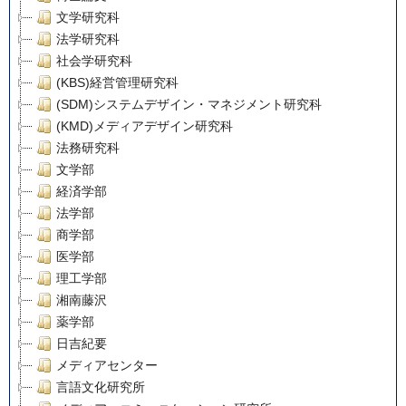
文学研究科
法学研究科
社会学研究科
(KBS)経営管理研究科
(SDM)システムデザイン・マネジメント研究科
(KMD)メディアデザイン研究科
法務研究科
文学部
経済学部
法学部
商学部
医学部
理工学部
湘南藤沢
薬学部
日吉紀要
メディアセンター
言語文化研究所