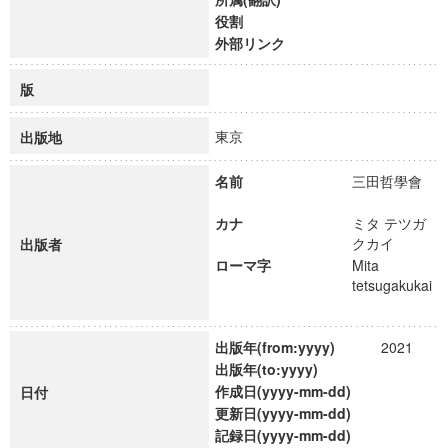
役割
外部リンク
版
東京
出版地
名前
三田哲學會
カナ
ミタ テツガ
クカイ
出版者
ローマ字
Mita
tetsugakukai
出版年(from:yyyy)
2021
出版年(to:yyyy)
作成日(yyyy-mm-dd)
日付
更新日(yyyy-mm-dd)
記録日(yyyy-mm-dd)