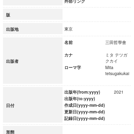
外部リンク
版
東京
出版地
名前
三田哲學會
カナ
ミタ テツガ
クカイ
出版者
ローマ字
Mita
tetsugakukai
出版年(from:yyyy)
2021
出版年(to:yyyy)
作成日(yyyy-mm-dd)
日付
更新日(yyyy-mm-dd)
記録日(yyyy-mm-dd)
形態