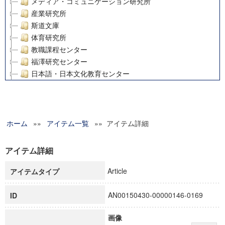
メディア・コミュニケーション研究所
産業研究所
斯道文庫
体育研究所
教職課程センター
福澤研究センター
日本語・日本文化教育センター
アート・センター
外国語教育研究センター
デジタルメディア・コンテンツ統合研究センター
ホーム
»»
グローバルリサーチインスティテュート
アイテム一覧
»» アイテム詳細
塾内助成報告書
科学研究費補助金研究成果報告書
アイテム詳細
21世紀COEプログラム
Article
アイテムタイプ
慶應義塾大学グローバルCOEプログラム市民社会ガバナンス
慶應義塾大学グローバルCOEプログラム論理と感性の先端的
AN00150430-00000146-0169
ID
博士課程教育リーディングプログラム「超成熟社会発展のサ
学術雑誌掲載論文等(8)
画像
その他