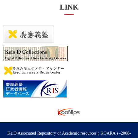
LINK
KeiO Associated Repository of Academic resources ( KOARA ) -2008-