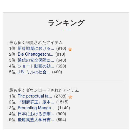
ランキング
最も多く閲覧されたアイテム
1位
新冷戦期における...
(910)
2位
Die Ghettogeschi...
(810)
3位
通信の安全保障に...
(643)
4位
ショート動画の効...
(623)
5位
J.S. ミルの社会...
(460)
最も多くダウンロードされたアイテム
1位
The perpetual fa...
(2788)
2位
『韻府群玉』版本...
(1515)
3位
Promoting Manga ...
(1140)
4位
日本における赤痢...
(900)
5位
慶應義塾大学日吉...
(894)