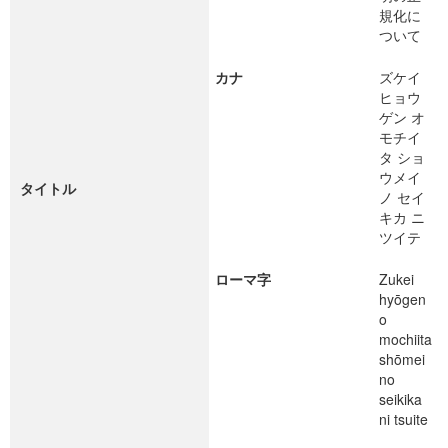
規化に
ついて
カナ
ズケイ
ヒョウ
ゲン オ
モチイ
タ ショ
ウメイ
タイトル
ノ セイ
キカ ニ
ツイテ
ローマ字
Zukei
hyōgen
o
mochiita
shōmei
no
seikika
ni tsuite