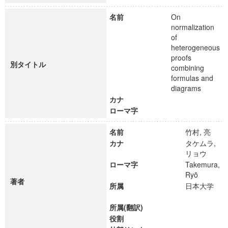
名前
On
normalization
of
heterogeneous
proofs
別タイトル
combining
formulas and
diagrams
カナ
ローマ字
名前
竹村, 亮
カナ
タケムラ,
リョウ
ローマ字
Takemura,
Ryō
著者
所属
日本大学
所属(翻訳)
役割