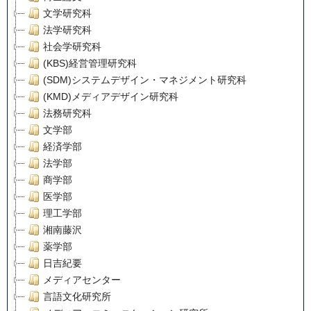
文学研究科
法学研究科
社会学研究科
(KBS)経営管理研究科
(SDM)システムデザイン・マネジメント研究科
(KMD)メディアデザイン研究科
法務研究科
文学部
経済学部
法学部
商学部
医学部
理工学部
湘南藤沢
薬学部
日吉紀要
メディアセンター
言語文化研究所