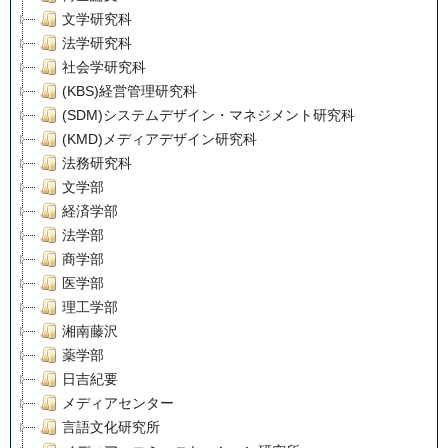
文学研究科
法学研究科
社会学研究科
(KBS)経営管理研究科
(SDM)システムデザイン・マネジメント研究科
(KMD)メディアデザイン研究科
法務研究科
文学部
経済学部
法学部
商学部
医学部
理工学部
湘南藤沢
薬学部
日吉紀要
メディアセンター
言語文化研究所