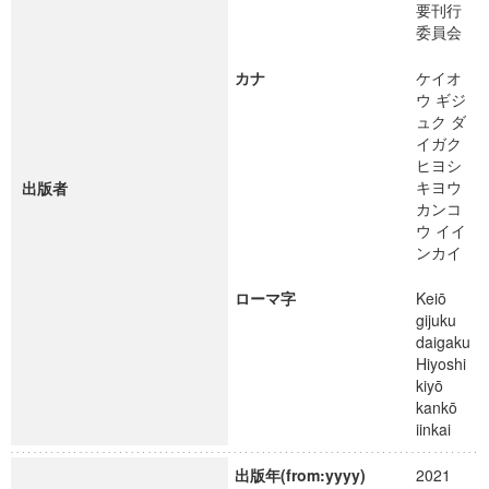
要刊行
委員会
カナ
ケイオ
ウ ギジ
ュク ダ
イガク
ヒヨシ
キヨウ
出版者
カンコ
ウ イイ
ンカイ
ローマ字
Keiō
gijuku
daigaku
Hiyoshi
kiyō
kankō
iinkai
出版年(from:yyyy)
2021