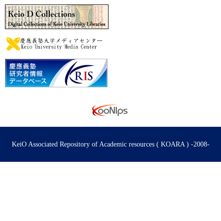
KeiO Associated Repository of Academic resources ( KOARA ) -2008-