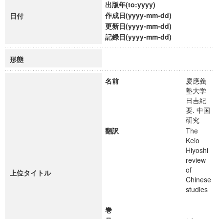
出版年(to:yyyy)
作成日(yyyy-mm-dd)
日付
更新日(yyyy-mm-dd)
記録日(yyyy-mm-dd)
形態
名前
慶應義
塾大学
日吉紀
要. 中国
研究
翻訳
The
Keio
Hiyoshi
review
of
上位タイトル
Chinese
studies
巻