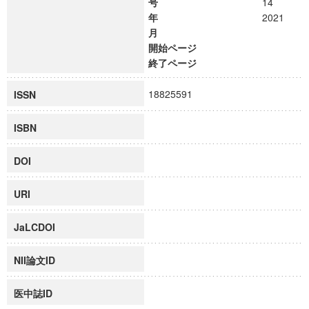
号
14
年
2021
月
開始ページ
終了ページ
18825591
ISSN
ISBN
DOI
URI
JaLCDOI
NII論文ID
医中誌ID