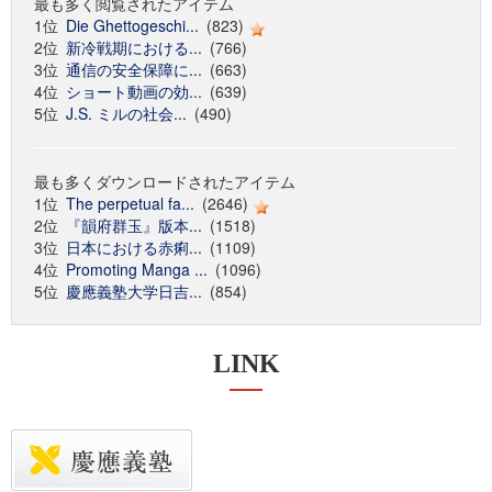
最も多く閲覧されたアイテム
1位
Die Ghettogeschi...
(823)
2位
新冷戦期における...
(766)
3位
通信の安全保障に...
(663)
4位
ショート動画の効...
(639)
5位
J.S. ミルの社会...
(490)
最も多くダウンロードされたアイテム
1位
The perpetual fa...
(2646)
2位
『韻府群玉』版本...
(1518)
3位
日本における赤痢...
(1109)
4位
Promoting Manga ...
(1096)
5位
慶應義塾大学日吉...
(854)
LINK