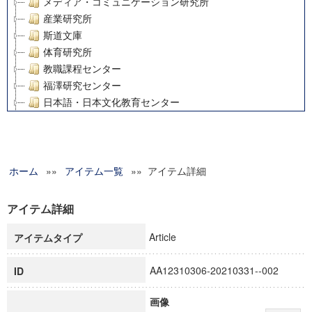
メディア・コミュニケーション研究所
産業研究所
斯道文庫
体育研究所
教職課程センター
福澤研究センター
日本語・日本文化教育センター
アート・センター
外国語教育研究センター
デジタルメディア・コンテンツ統合研究センター
ホーム
»»
グローバルリサーチインスティテュート
アイテム一覧
»» アイテム詳細
塾内助成報告書
科学研究費補助金研究成果報告書
アイテム詳細
21世紀COEプログラム
Article
アイテムタイプ
慶應義塾大学グローバルCOEプログラム市民社会ガバナンス
慶應義塾大学グローバルCOEプログラム論理と感性の先端的
AA12310306-20210331--002
ID
博士課程教育リーディングプログラム「超成熟社会発展のサ
学術雑誌掲載論文等(8)
画像
その他