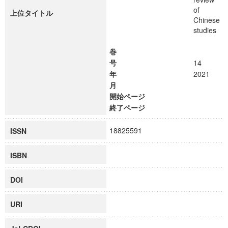
of
上位タイトル
Chinese
studies
巻
号
14
年
2021
月
開始ページ
終了ページ
18825591
ISSN
ISBN
DOI
URI