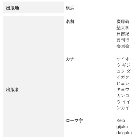
横浜
出版地
名前
慶應義
塾大学
日吉紀
要刊行
委員会
カナ
ケイオ
ウ ギジ
ュク ダ
イガク
ヒヨシ
キヨウ
出版者
カンコ
ウ イイ
ンカイ
ローマ字
Keiō
gijuku
daigaku