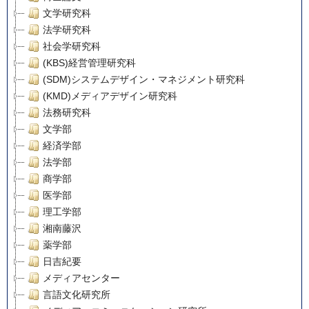
文学研究科
法学研究科
社会学研究科
(KBS)経営管理研究科
(SDM)システムデザイン・マネジメント研究科
(KMD)メディアデザイン研究科
法務研究科
文学部
経済学部
法学部
商学部
医学部
理工学部
湘南藤沢
薬学部
日吉紀要
メディアセンター
言語文化研究所