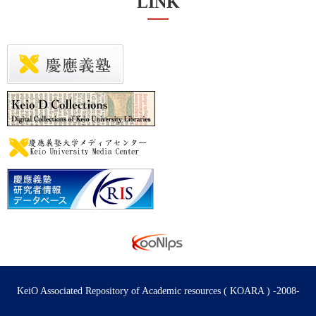
LINK
KeiO Associated Repository of Academic resources ( KOARA ) -2008-