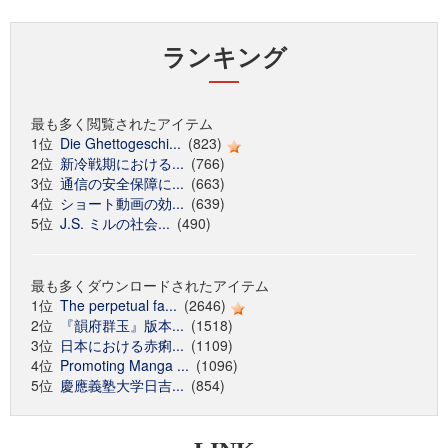
ランキング
最も多く閲覧されたアイテム
1位
Die Ghettogeschi...
(823)
2位
新冷戦期における...
(766)
3位
通信の安全保障に...
(663)
4位
ショート動画の効...
(639)
5位
J.S. ミルの社会...
(490)
最も多くダウンロードされたアイテム
1位
The perpetual fa...
(2646)
2位
『韻府群玉』版本...
(1518)
3位
日本における赤痢...
(1109)
4位
Promoting Manga ...
(1096)
5位
慶應義塾大学日吉...
(854)