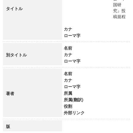
国研
タイトル
究』投
稿規程
カナ
ローマ字
名前
カナ
別タイトル
ローマ字
名前
カナ
ローマ字
所属
著者
所属(翻訳)
役割
外部リンク
版