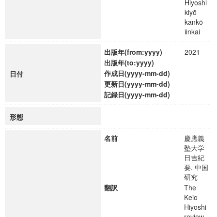
Hiyoshi
kiyō
kankō
iinkai
出版年(from:yyyy)
2021
出版年(to:yyyy)
作成日(yyyy-mm-dd)
日付
更新日(yyyy-mm-dd)
記録日(yyyy-mm-dd)
形態
名前
慶應義
塾大学
日吉紀
要. 中国
研究
翻訳
The
Keio
Hiyoshi
review