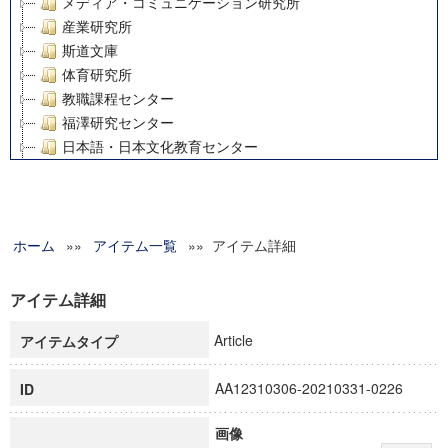
メディア・コミュニケーション研究所
産業研究所
斯道文庫
体育研究所
教職課程センター
福澤研究センター
日本語・日本文化教育センター
アート・センター
外国語教育研究センター
デジタルメディア・コンテンツ統合研究センター
ホーム
»»
グローバルリサーチインスティテュート
アイテム一覧
»» アイテム詳細
塾内助成報告書
科学研究費補助金研究成果報告書
アイテム詳細
21世紀COEプログラム
Article
アイテムタイプ
慶應義塾大学グローバルCOEプログラム市民社会ガバナンス
慶應義塾大学グローバルCOEプログラム論理と感性の先端的
AA12310306-20210331-0226
ID
博士課程教育リーディングプログラム「超成熟社会発展のサ
学術雑誌掲載論文等(8)
画像
その他