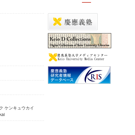
ガク ケンキュウカイ
yūkai