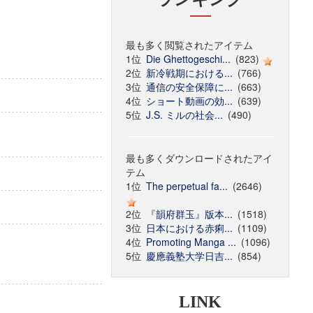
最も多く閲覧されたアイテム
1位
Die Ghettogeschi...
(823)
2位
新冷戦期における...
(766)
3位
通信の安全保障に...
(663)
4位
ショート動画の効...
(639)
5位
J.S. ミルの社会...
(490)
最も多くダウンロードされたアイ
テム
1位
The perpetual fa...
(2646)
2位
『韻府群玉』版本...
(1518)
3位
日本における赤痢...
(1109)
4位
Promoting Manga ...
(1096)
5位
慶應義塾大学日吉...
(854)
LINK