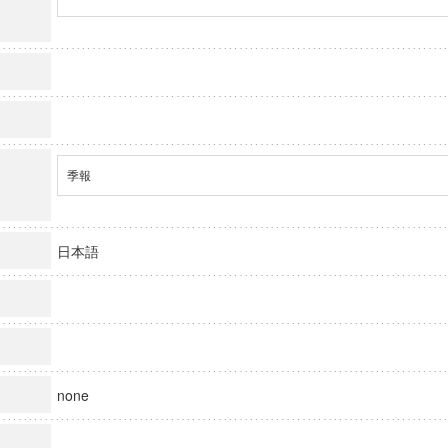
季報
日本語
none