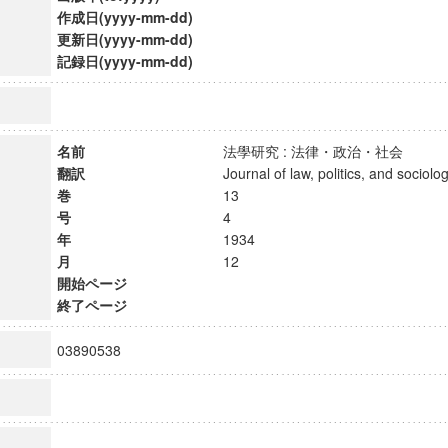
作成日(yyyy-mm-dd)
更新日(yyyy-mm-dd)
記録日(yyyy-mm-dd)
名前
法學研究 : 法律・政治・社会
翻訳
Journal of law, politics, and soci
巻
13
号
4
年
1934
月
12
開始ページ
終了ページ
ンス教育研究センター
03890538
端的教育研究拠点
のサイエンス」