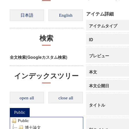
アイテム詳細
アイテムタイプ
検索
ID
プレビュー
全文検索(Googleカスタム検索)
本文
インデックスツリー
本文公開日
open all
close all
タイトル
Public
Public
博士論文