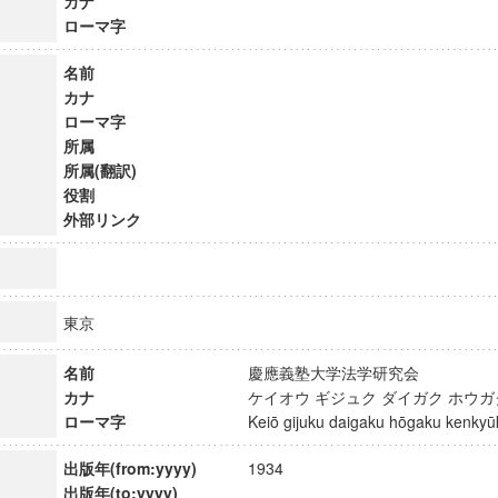
カナ
ローマ字
名前
カナ
ローマ字
所属
所属(翻訳)
役割
外部リンク
東京
名前
慶應義塾大学法学研究会
カナ
ケイオウ ギジュク ダイガク ホウ
ローマ字
Keiō gijuku daigaku hōgaku kenk
出版年(from:yyyy)
1934
出版年(to:yyyy)