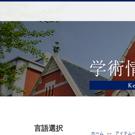
言語選択
ホーム
»»
アイテム