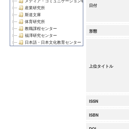
メディア・コミュニケーション研究所
日付
産業研究所
斯道文庫
体育研究所
教職課程センター
形態
福澤研究センター
日本語・日本文化教育センター
アート・センター
外国語教育研究センター
デジタルメディア・コンテンツ統合研究センター
上位タイトル
グローバルリサーチインスティテュート
塾内助成報告書
科学研究費補助金研究成果報告書
21世紀COEプログラム
慶應義塾大学グローバルCOEプログラム市民社会ガバナ
ISSN
慶應義塾大学グローバルCOEプログラム論理と感性の先
博士課程教育リーディングプログラム「超成熟社会発展
ISBN
学術雑誌掲載論文等(8)
その他
DOI