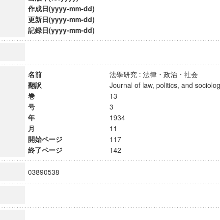
作成日(yyyy-mm-dd)
更新日(yyyy-mm-dd)
記録日(yyyy-mm-dd)
名前
法學研究 : 法律・政治・社会
翻訳
Journal of law, politics, and soci
巻
13
号
3
年
1934
月
11
開始ページ
117
終了ページ
142
ンス教育研究センター
03890538
端的教育研究拠点
のサイエンス」