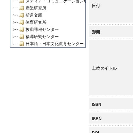
メディア・コミュニケーション研究所
日付
産業研究所
斯道文庫
体育研究所
教職課程センター
形態
福澤研究センター
日本語・日本文化教育センター
アート・センター
外国語教育研究センター
デジタルメディア・コンテンツ統合研究センター
上位タイトル
グローバルリサーチインスティテュート
塾内助成報告書
科学研究費補助金研究成果報告書
21世紀COEプログラム
慶應義塾大学グローバルCOEプログラム市民社会ガバナ
ISSN
慶應義塾大学グローバルCOEプログラム論理と感性の先
博士課程教育リーディングプログラム「超成熟社会発展
ISBN
学術雑誌掲載論文等(8)
その他
DOI