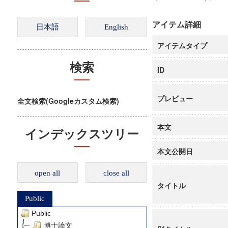
アイテム詳細
アイテムタイプ
検索
ID
プレビュー
全文検索(Googleカスタム検索)
本文
インデックスツリー
本文公開日
open all
close all
タイトル
Public
Public
博士論文