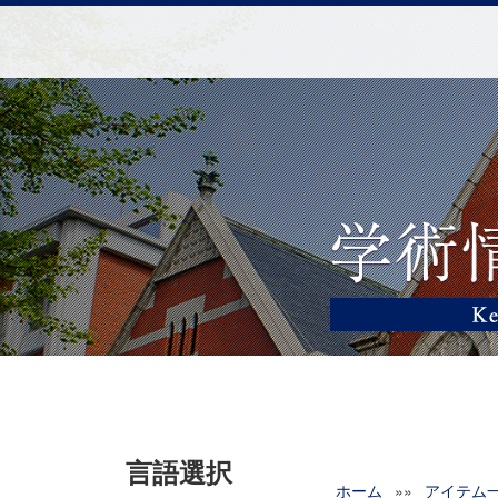
言語選択
ホーム
»»
アイテム