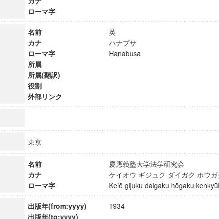
カナ
ローマ字
名前
英
カナ
ハナブサ
ローマ字
Hanabusa
所属
所属(翻訳)
役割
外部リンク
東京
名前
慶應義塾大学法学研究会
カナ
ケイオウ ギジュク ダイガク ホウ
ローマ字
Keiō gijuku daigaku hōgaku kenk
出版年(from:yyyy)
1934
出版年(to:yyyy)