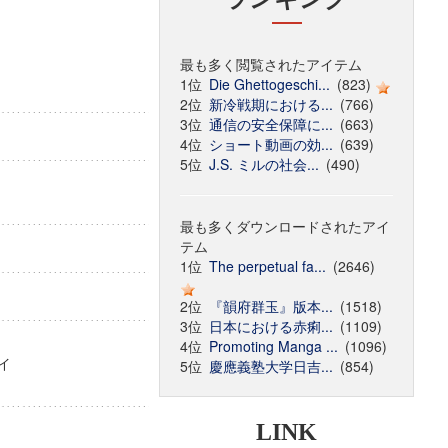
最も多く閲覧されたアイテム
1位
Die Ghettogeschi...
(823)
2位
新冷戦期における...
(766)
3位
通信の安全保障に...
(663)
4位
ショート動画の効...
(639)
5位
J.S. ミルの社会...
(490)
最も多くダウンロードされたアイ
テム
1位
The perpetual fa...
(2646)
2位
『韻府群玉』版本...
(1518)
3位
日本における赤痢...
(1109)
4位
Promoting Manga ...
(1096)
ウセイ
5位
慶應義塾大学日吉...
(854)
LINK