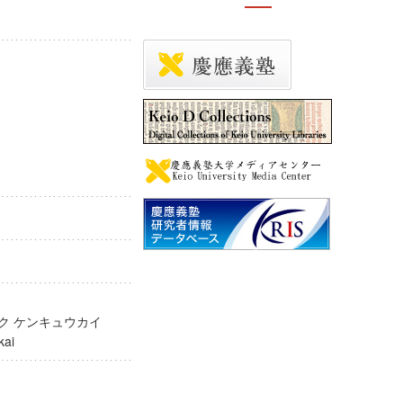
ガク ケンキュウカイ
yūkai