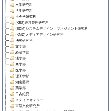
文学研究科
法学研究科
社会学研究科
(KBS)経営管理研究科
(SDM)システムデザイン・マネジメント研究科
(KMD)メディアデザイン研究科
法務研究科
文学部
経済学部
法学部
商学部
医学部
理工学部
湘南藤沢
薬学部
日吉紀要
メディアセンター
言語文化研究所