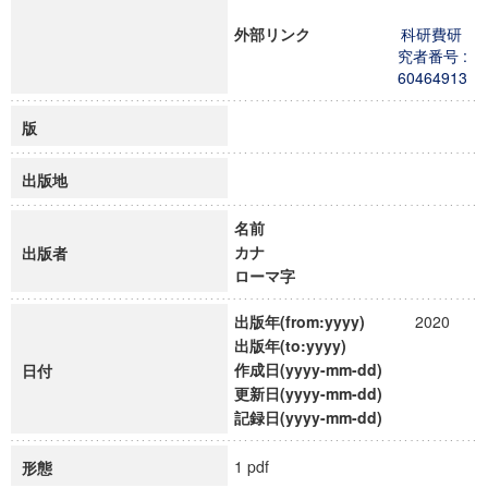
外部リンク
科研費研
究者番号 :
60464913
版
出版地
名前
カナ
出版者
ローマ字
出版年(from:yyyy)
2020
出版年(to:yyyy)
作成日(yyyy-mm-dd)
日付
更新日(yyyy-mm-dd)
記録日(yyyy-mm-dd)
1 pdf
形態