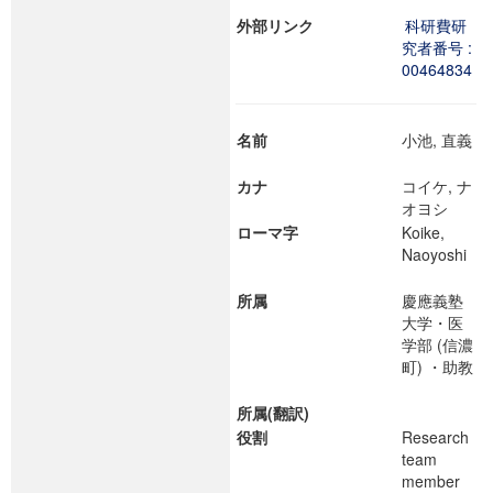
外部リンク
科研費研
究者番号 :
00464834
名前
小池, 直義
カナ
コイケ, ナ
オヨシ
ローマ字
Koike,
Naoyoshi
所属
慶應義塾
大学・医
学部 (信濃
町) ・助教
所属(翻訳)
役割
Research
team
member