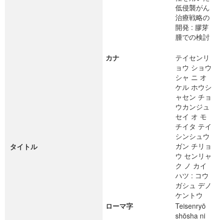
低侵襲がん
治療戦略の
開発 : 膠芽
腫での検討
カナ
テイセンリ
ョウ ショウ
シャ ニ オ
ケル ホウシ
ャセン チョ
ウカンジュ
セイ オ モ
チイタ テイ
シンシュウ
ガン チリョ
タイトル
ウ センリャ
ク ノ カイ
ハツ : コウ
ガシュ デノ
ケントウ
ローマ字
Teisenryō
shōsha ni