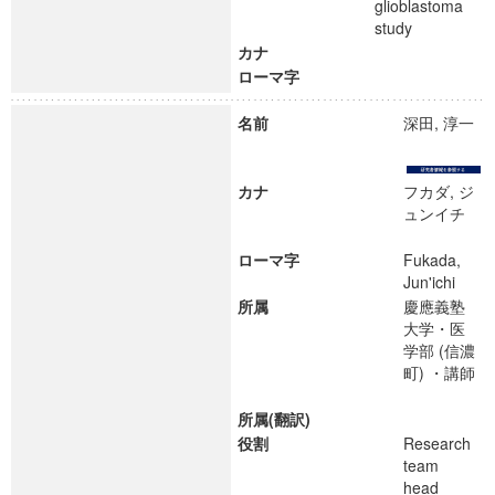
glioblastoma
study
カナ
ローマ字
名前
深田, 淳一
カナ
フカダ, ジ
ュンイチ
ローマ字
Fukada,
Jun'ichi
所属
慶應義塾
大学・医
学部 (信濃
町) ・講師
所属(翻訳)
役割
Research
team
head