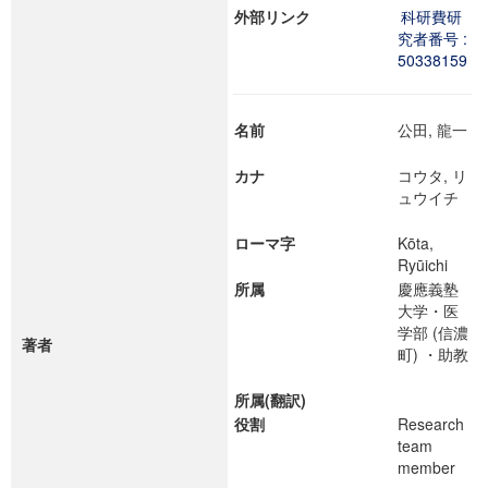
外部リンク
科研費研
究者番号 :
50338159
名前
公田, 龍一
カナ
コウタ, リ
ュウイチ
ローマ字
Kōta,
Ryūichi
所属
慶應義塾
大学・医
学部 (信濃
著者
町) ・助教
所属(翻訳)
役割
Research
team
member