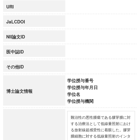
URI
JaLCDOI
NII論文ID
医中誌ID
その他ID
学位授与番号
学位授与年月日
博士論文情報
学位名
学位授与機関
難治性の悪性腫瘍である膠芽腫に対
する治療法として低線量照射におけ
る放射線超感受性に着眼した。膠芽
腫細胞に対する低線量照射のインタ