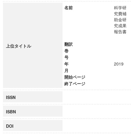
名前
科学研
究費補
助金研
究成果
報告書
翻訳
上位タイトル
巻
号
年
2019
月
開始ページ
終了ページ
ISSN
ISBN
DOI