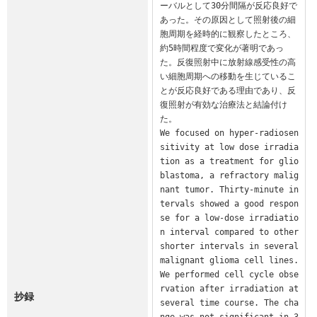
ーバルとして30分間隔が反応良好で
あった。その原因として照射後の細
胞周期を経時的に観察したところ、
約5時間程度で変化が著明であっ
た。反復照射中に放射線感受性の高
い細胞周期への移動を生じているこ
とが反応良好である理由であり、反
復照射が有効な治療法と結論付け
た。

We focused on hyper-radiosen
sitivity at low dose irradia
tion as a treatment for glio
blastoma, a refractory malig
nant tumor. Thirty-minute in
tervals showed a good respon
se for a low-dose irradiatio
n interval compared to other 
shorter intervals in several 
malignant glioma cell lines. 
We performed cell cycle obse
rvation after irradiation at 
抄録
several time course. The cha
nge was not significant in 3