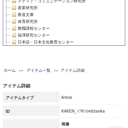
メディア・コミュニケーション研究所
産業研究所
斯道文庫
体育研究所
教職課程センター
福澤研究センター
日本語・日本文化教育センター
アート・センター
外国語教育研究センター
デジタルメディア・コンテンツ統合研究センター
ホーム
»»
グローバルリサーチインスティテュート
アイテム一覧
»» アイテム詳細
塾内助成報告書
科学研究費補助金研究成果報告書
アイテム詳細
21世紀COEプログラム
Article
アイテムタイプ
慶應義塾大学グローバルCOEプログラム市民社会ガバナンス
慶應義塾大学グローバルCOEプログラム論理と感性の先端的
KAKEN_17K10492seika
ID
博士課程教育リーディングプログラム「超成熟社会発展のサ
学術雑誌掲載論文等(8)
画像
その他