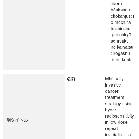
okeru
hōshasen
chōkanjusei
o mochiita
teishinshū
gan chiryō
senryaku
no kaihatsu
: kōgashu
deno kentō
名前
Minimally
invasive
cancer
treatment
strategy using
hyper-
radiosensitivity
別タイトル
in low-dose
repeat
irradiation : a