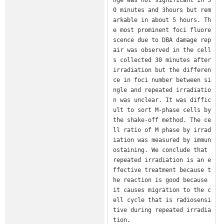
0 minutes and 3hours but rem
arkable in about 5 hours. Th
e most prominent foci fluore
scence due to DBA damage rep
air was observed in the cell
s collected 30 minutes after 
irradiation but the differen
ce in foci number between si
ngle and repeated irradiatio
n was unclear. It was diffic
ult to sort M-phase cells by 
the shake-off method. The ce
ll ratio of M phase by irrad
iation was measured by immun
ostaining. We conclude that 
repeated irradiation is an e
ffective treatment because t
he reaction is good because 
it causes migration to the c
ell cycle that is radiosensi
tive during repeated irradia
tion.