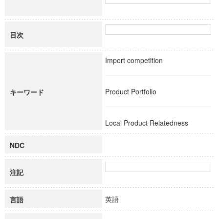
目次
Import competition
Product Portfolio
キーワード
Local Product Relatedness
NDC
注記
英語
言語