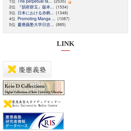
1位
The perpetual fa...
(2535)
2位
『韻府群玉』版本...
(1534)
3位
日本における赤痢...
(1348)
4位
Promoting Manga ...
(1087)
5位
慶應義塾大学日吉...
(885)
LINK