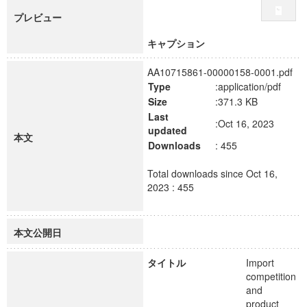
プレビュー
キャプション
AA10715861-00000158-0001.pdf
Type
:application/pdf
Size
:371.3 KB
Last
:Oct 16, 2023
updated
本文
Downloads
: 455
Total downloads since Oct 16,
2023 : 455
本文公開日
タイトル
Import
competition
and
product