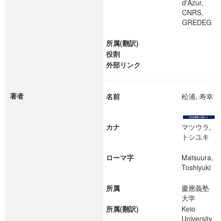
d'Azur,
CNRS,
GREDEG
所属(翻訳)
役割
外部リンク
著者
名前
松浦, 寿幸
カナ
マツウラ,
トシユキ
ローマ字
Matsuura,
Toshiyuki
所属
慶應義塾
大学
所属(翻訳)
Keio
University