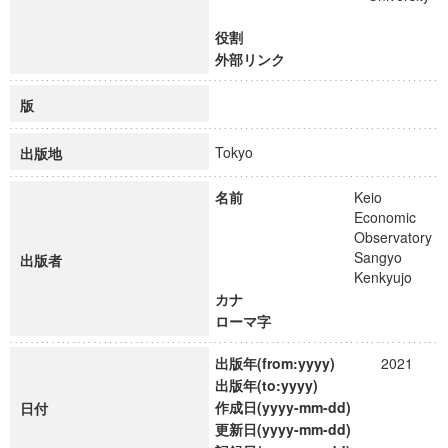
役割
外部リンク
版
Tokyo
出版地
名前
Keio
Economic
Observatory
Sangyo
出版者
Kenkyujo
カナ
ローマ字
出版年(from:yyyy)
2021
出版年(to:yyyy)
作成日(yyyy-mm-dd)
日付
更新日(yyyy-mm-dd)