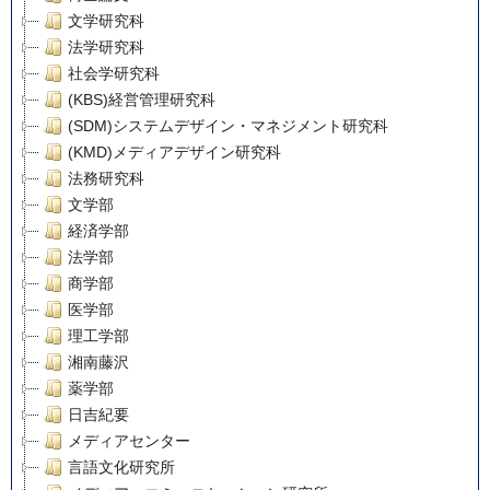
文学研究科
法学研究科
社会学研究科
(KBS)経営管理研究科
(SDM)システムデザイン・マネジメント研究科
(KMD)メディアデザイン研究科
法務研究科
文学部
経済学部
法学部
商学部
医学部
理工学部
湘南藤沢
薬学部
日吉紀要
メディアセンター
言語文化研究所