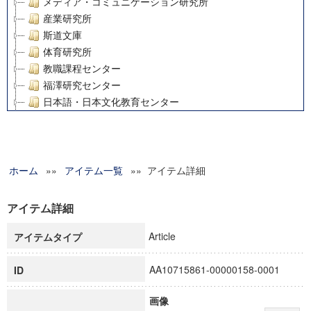
メディア・コミュニケーション研究所
産業研究所
斯道文庫
体育研究所
教職課程センター
福澤研究センター
日本語・日本文化教育センター
アート・センター
外国語教育研究センター
デジタルメディア・コンテンツ統合研究センター
ホーム
»»
グローバルリサーチインスティテュート
アイテム一覧
»» アイテム詳細
塾内助成報告書
科学研究費補助金研究成果報告書
アイテム詳細
21世紀COEプログラム
Article
アイテムタイプ
慶應義塾大学グローバルCOEプログラム市民社会ガバナンス
慶應義塾大学グローバルCOEプログラム論理と感性の先端的
AA10715861-00000158-0001
ID
博士課程教育リーディングプログラム「超成熟社会発展のサ
学術雑誌掲載論文等(8)
画像
その他