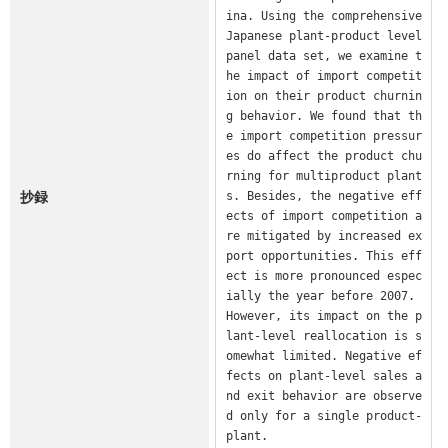
ina. Using the comprehensive 
Japanese plant-product level 
panel data set, we examine t
he impact of import competit
ion on their product churnin
g behavior. We found that th
e import competition pressur
es do affect the product chu
rning for multiproduct plant
抄録
s. Besides, the negative eff
ects of import competition a
re mitigated by increased ex
port opportunities. This eff
ect is more pronounced espec
ially the year before 2007. 
However, its impact on the p
lant-level reallocation is s
omewhat limited. Negative ef
fects on plant-level sales a
nd exit behavior are observe
d only for a single product-
plant.