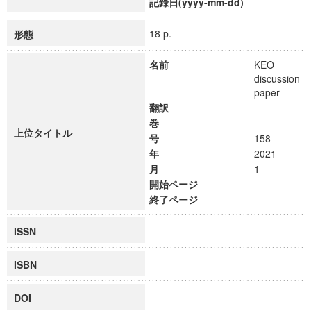
記録日(yyyy-mm-dd)
18 p.
形態
名前
KEO
discussion
paper
翻訳
巻
上位タイトル
号
158
年
2021
月
1
開始ページ
終了ページ
ISSN
ISBN
DOI