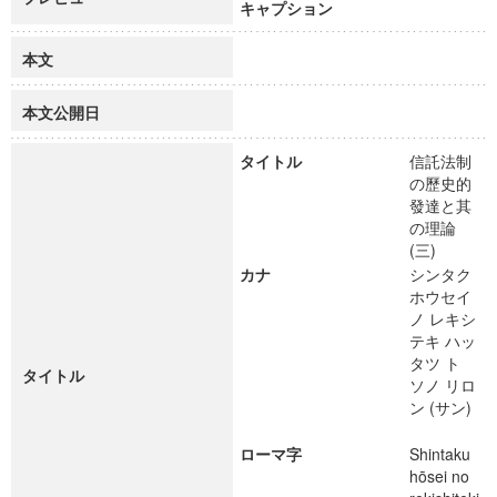
キャプション
本文
本文公開日
タイトル
信託法制
の歷史的
發達と其
の理論
(三)
カナ
シンタク
ホウセイ
ノ レキシ
テキ ハッ
タツ ト
タイトル
ソノ リロ
ン (サン)
ローマ字
Shintaku
hōsei no