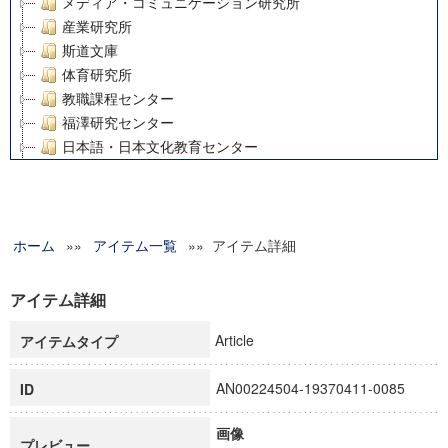
メディア・コミュニケーション研究所
産業研究所
斯道文庫
体育研究所
教職課程センター
福澤研究センター
日本語・日本文化教育センター
アート・センター
外国語教育研究センター
デジタルメディア・コンテンツ統合研究センター
ホーム
»»
グローバルリサーチインスティテュート
アイテム一覧
»» アイテム詳細
塾内助成報告書
科学研究費補助金研究成果報告書
アイテム詳細
21世紀COEプログラム
Article
アイテムタイプ
慶應義塾大学グローバルCOEプログラム市民社会ガバナンス
慶應義塾大学グローバルCOEプログラム論理と感性の先端的
AN00224504-19370411-0085
ID
博士課程教育リーディングプログラム「超成熟社会発展のサ
学術雑誌掲載論文等(8)
画像
その他
プレビュー