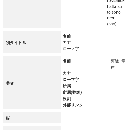
rekishiteki
hattatsu
to sono
riron
(san)
名前
カナ
別タイトル
ローマ字
名前
河邊, 幸
吉
カナ
ローマ字
著者
所属
所属(翻訳)
役割
外部リンク
版