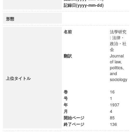
記録日(yyyy-mm-dd)
形態
名前
法學研究
: 法律・
政治・社
会
翻訳
Journal
of law,
politics,
and
上位タイトル
sociology
巻
16
号
1
年
1937
月
4
開始ページ
85
終了ページ
136