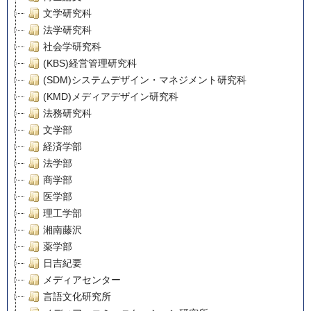
文学研究科
法学研究科
社会学研究科
(KBS)経営管理研究科
(SDM)システムデザイン・マネジメント研究科
(KMD)メディアデザイン研究科
法務研究科
文学部
経済学部
法学部
商学部
医学部
理工学部
湘南藤沢
薬学部
日吉紀要
メディアセンター
言語文化研究所