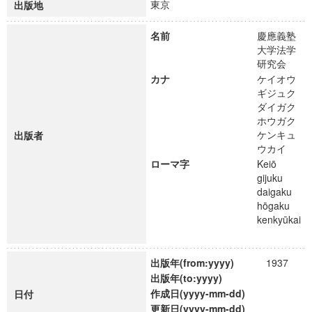
東京
出版地
名前
慶應義塾
大学法学
研究会
カナ
ケイオウ
ギジュク
ダイガク
ホウガク
ケンキュ
出版者
ウカイ
ローマ字
Keiō
gijuku
daigaku
hōgaku
kenkyūkai
出版年(from:yyyy)
1937
出版年(to:yyyy)
作成日(yyyy-mm-dd)
日付
更新日(yyyy-mm-dd)