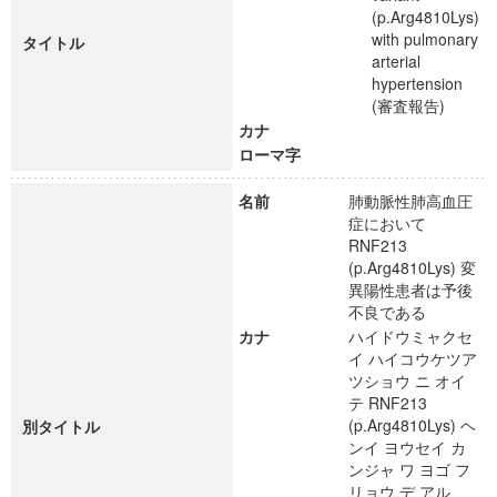
(p.Arg4810Lys)
with pulmonary
タイトル
arterial
hypertension
(審査報告)
カナ
ローマ字
名前
肺動脈性肺高血圧
症において
RNF213
(p.Arg4810Lys) 変
異陽性患者は予後
不良である
カナ
ハイドウミャクセ
イ ハイコウケツア
ツショウ ニ オイ
テ RNF213
(p.Arg4810Lys) ヘ
別タイトル
ンイ ヨウセイ カ
ンジャ ワ ヨゴ フ
リョウ デ アル