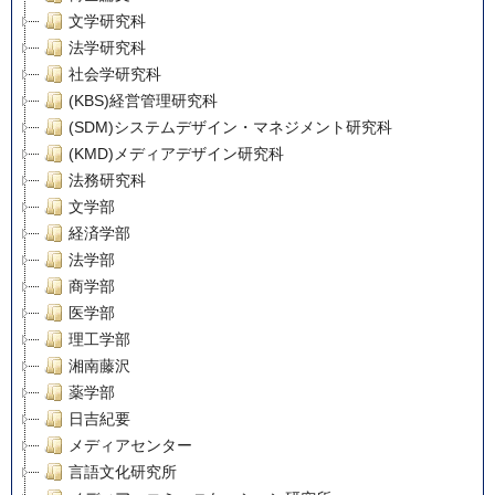
文学研究科
法学研究科
社会学研究科
(KBS)経営管理研究科
(SDM)システムデザイン・マネジメント研究科
(KMD)メディアデザイン研究科
法務研究科
文学部
経済学部
法学部
商学部
医学部
理工学部
湘南藤沢
薬学部
日吉紀要
メディアセンター
言語文化研究所