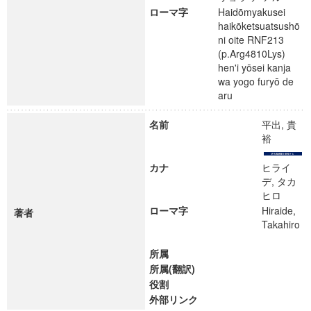
ローマ字
Haidōmyakusei
haikōketsuatsushō
ni oite RNF213
(p.Arg4810Lys)
hen'i yōsei kanja
wa yogo furyō de
aru
名前
平出, 貴
裕
カナ
ヒライ
デ, タカ
ヒロ
ローマ字
Hiraide,
著者
Takahiro
所属
所属(翻訳)
役割
外部リンク