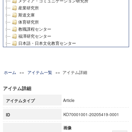
メディア・コミュニケーション研究所
産業研究所
斯道文庫
体育研究所
教職課程センター
福澤研究センター
日本語・日本文化教育センター
アート・センター
外国語教育研究センター
デジタルメディア・コンテンツ統合研究センター
ホーム
»»
グローバルリサーチインスティテュート
アイテム一覧
»» アイテム詳細
塾内助成報告書
科学研究費補助金研究成果報告書
アイテム詳細
21世紀COEプログラム
Article
アイテムタイプ
慶應義塾大学グローバルCOEプログラム市民社会ガバナンス
慶應義塾大学グローバルCOEプログラム論理と感性の先端的
KO70001001-20205419-0001
ID
博士課程教育リーディングプログラム「超成熟社会発展のサ
学術雑誌掲載論文等(8)
画像
その他