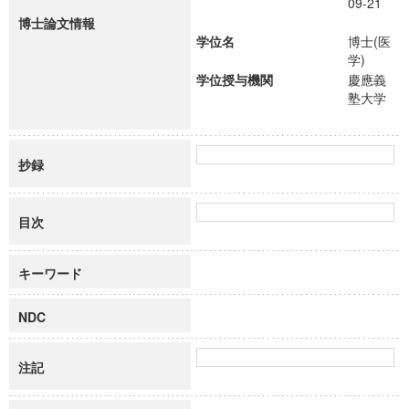
09-21
博士論文情報
学位名
博士(医
学)
学位授与機関
慶應義
塾大学
抄録
目次
キーワード
NDC
注記