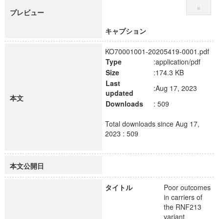
プレビュー
キャプション
KO70001001-20205419-0001.pdf
Type
:application/pdf
Size
:174.3 KB
Last
:Aug 17, 2023
updated
本文
Downloads
: 509
Total downloads since Aug 17,
2023 : 509
本文公開日
タイトル
Poor outcomes
in carriers of
the RNF213
variant