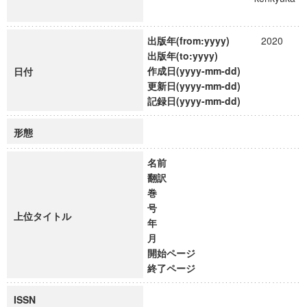
出版年(from:yyyy)
2020
出版年(to:yyyy)
作成日(yyyy-mm-dd)
日付
更新日(yyyy-mm-dd)
記録日(yyyy-mm-dd)
形態
名前
翻訳
巻
号
上位タイトル
年
月
開始ページ
終了ページ
ISSN