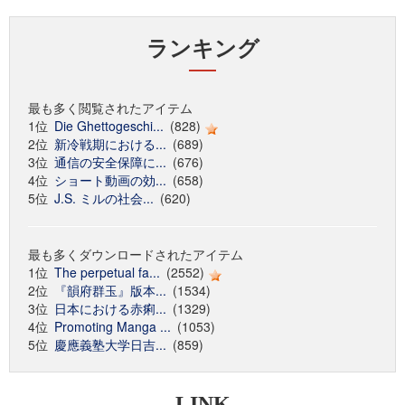
ランキング
最も多く閲覧されたアイテム
1位
Die Ghettogeschi...
(828)
2位
新冷戦期における...
(689)
3位
通信の安全保障に...
(676)
4位
ショート動画の効...
(658)
5位
J.S. ミルの社会...
(620)
最も多くダウンロードされたアイテム
1位
The perpetual fa...
(2552)
2位
『韻府群玉』版本...
(1534)
3位
日本における赤痢...
(1329)
4位
Promoting Manga ...
(1053)
5位
慶應義塾大学日吉...
(859)
LINK