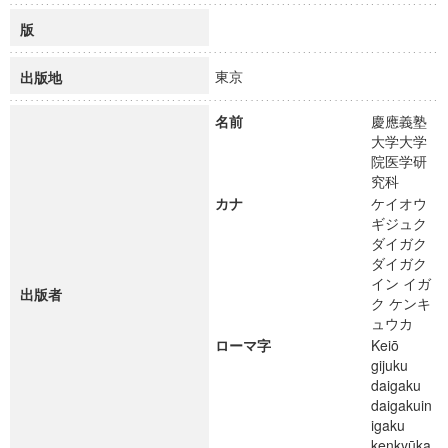
版
東京
出版地
名前
慶應義塾
大学大学
院医学研
究科
カナ
ケイオウ
ギジュク
ダイガク
ダイガク
イン イガ
出版者
ク ケンキ
ュウカ
ローマ字
Keiō
gijuku
daigaku
daigakuin
igaku
kenkyūka