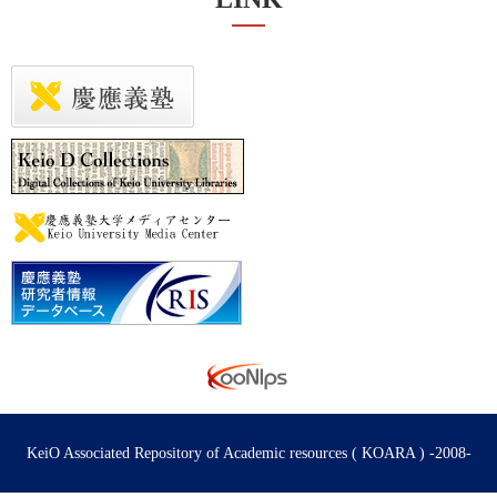
KeiO Associated Repository of Academic resources ( KOARA ) -2008-