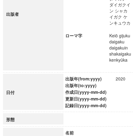
ダイガクイ
ン シャカ
出版者
イガク ケ
ンキュウカ
ローマ字
Keiō gijuku
daigaku
daigakuin
shakaigaku
kenkyūka
出版年(from:yyyy)
2020
出版年(to:yyyy)
作成日(yyyy-mm-dd)
日付
更新日(yyyy-mm-dd)
記録日(yyyy-mm-dd)
形態
名前