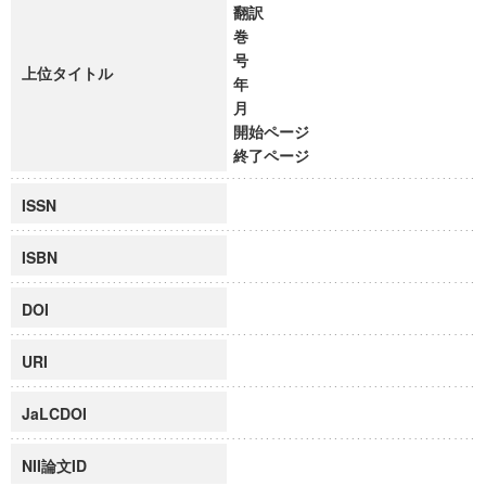
翻訳
巻
号
上位タイトル
年
月
開始ページ
終了ページ
ISSN
ISBN
DOI
URI
JaLCDOI
NII論文ID