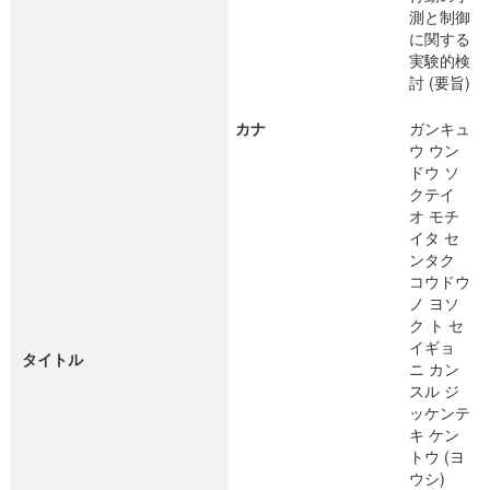
測と制御
に関する
実験的検
討 (要旨)
カナ
ガンキュ
ウ ウン
ドウ ソ
クテイ
オ モチ
イタ セ
ンタク
コウドウ
ノ ヨソ
ク ト セ
イギョ
タイトル
ニ カン
スル ジ
ッケンテ
キ ケン
トウ (ヨ
ウシ)