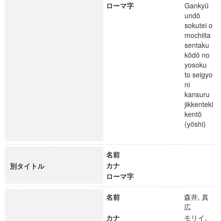
ローマ字
Gankyū
undō
sokutei o
mochiita
sentaku
kōdō no
yosoku
to seigyo
ni
kansuru
jikkenteki
kentō
(yōshi)
名前
カナ
別タイトル
ローマ字
名前
森井, 真
広
カナ
モリイ,