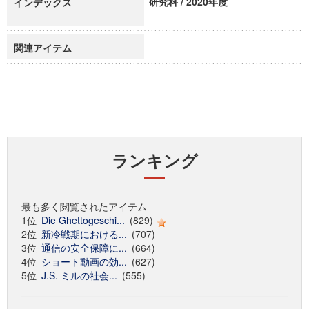
研究科 / 2020年度
インデックス
関連アイテム
ランキング
最も多く閲覧されたアイテム
1位
Die Ghettogeschi...
(829)
2位
新冷戦期における...
(707)
3位
通信の安全保障に...
(664)
4位
ショート動画の効...
(627)
5位
J.S. ミルの社会...
(555)