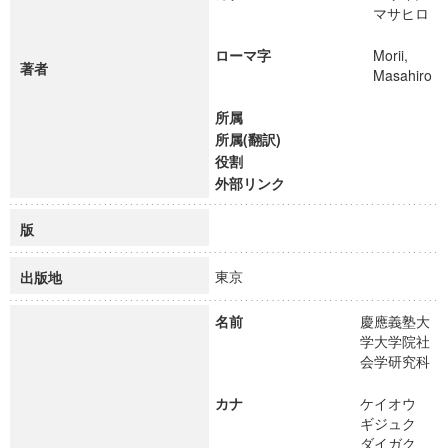
マサヒロ
ローマ字
Morii,
著者
Masahiro
所属
所属(翻訳)
役割
外部リンク
版
東京
出版地
名前
慶應義塾大
学大学院社
会学研究科
カナ
ケイオウ
ギジュク
ダイガク