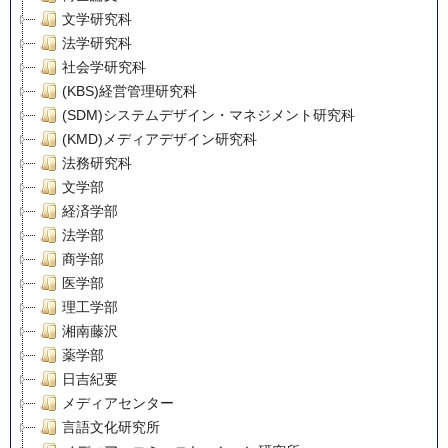
文学研究科
法学研究科
社会学研究科
(KBS)経営管理研究科
(SDM)システムデザイン・マネジメント研究科
(KMD)メディアデザイン研究科
法務研究科
文学部
経済学部
法学部
商学部
医学部
理工学部
湘南藤沢
薬学部
日吉紀要
メディアセンター
言語文化研究所