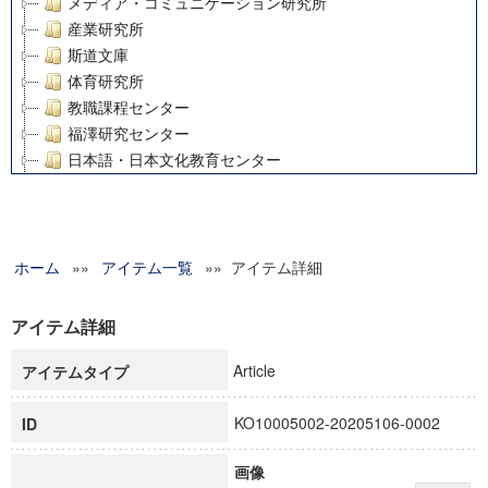
メディア・コミュニケーション研究所
産業研究所
斯道文庫
体育研究所
教職課程センター
福澤研究センター
日本語・日本文化教育センター
アート・センター
外国語教育研究センター
デジタルメディア・コンテンツ統合研究センター
ホーム
»»
グローバルリサーチインスティテュート
アイテム一覧
»» アイテム詳細
塾内助成報告書
科学研究費補助金研究成果報告書
アイテム詳細
21世紀COEプログラム
Article
アイテムタイプ
慶應義塾大学グローバルCOEプログラム市民社会ガバナンス
慶應義塾大学グローバルCOEプログラム論理と感性の先端的
KO10005002-20205106-0002
ID
博士課程教育リーディングプログラム「超成熟社会発展のサ
学術雑誌掲載論文等(8)
画像
その他