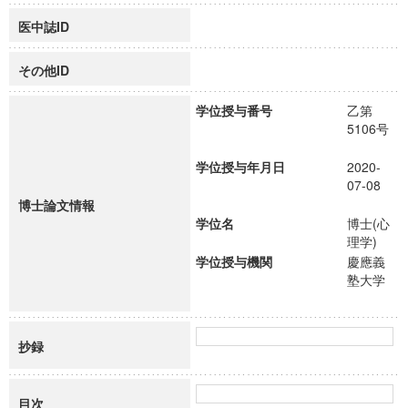
医中誌ID
その他ID
学位授与番号
乙第
5106号
学位授与年月日
2020-
07-08
博士論文情報
学位名
博士(心
理学)
学位授与機関
慶應義
塾大学
抄録
目次