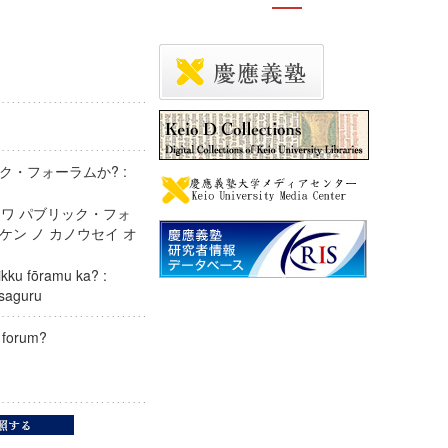
ク・フォーラムか? :
探る
ト ワ パブリック・フォ
ンケン ノ カノウセイ オ
kku fōramu ka? :
 o saguru
lic forum?