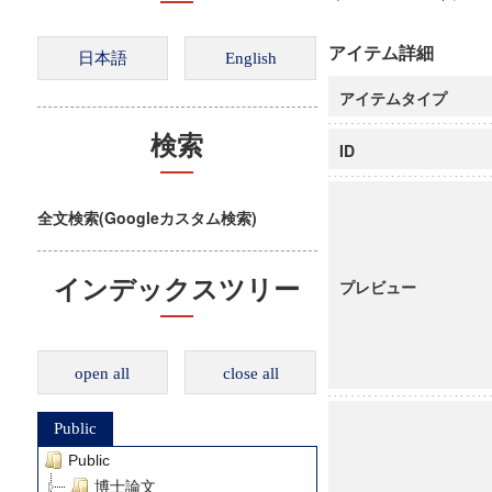
アイテム詳細
アイテムタイプ
検索
ID
全文検索(Googleカスタム検索)
インデックスツリー
プレビュー
open all
close all
Public
Public
博士論文