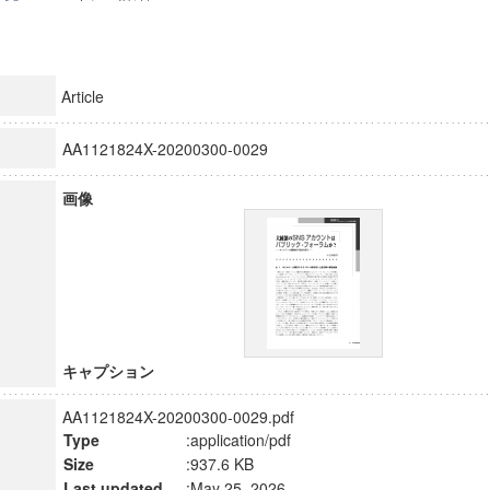
Article
AA1121824X-20200300-0029
画像
キャプション
AA1121824X-20200300-0029.pdf
Type
:application/pdf
Size
:937.6 KB
Last updated
:May 25, 2026