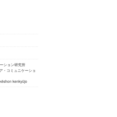
ケーション研究所
ィア・コミュニケーショ
nikēshon kenkyūjo