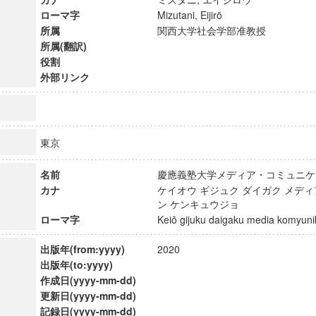
ローマ字
Mizutani, Eijirō
所属
関西大学社会学部准教授
所属(翻訳)
役割
外部リンク
東京
名前
慶應義塾大学メディア・コミュニ
カナ
ケイオウ ギジュク ダイガク メデ
ン ケンキュウジョ
ローマ字
Keiō gijuku daigaku media komyu
ンス教育研究センター
出版年(from:yyyy)
2020
端的教育研究拠点
出版年(to:yyyy)
のサイエンス」
作成日(yyyy-mm-dd)
更新日(yyyy-mm-dd)
記録日(yyyy-mm-dd)