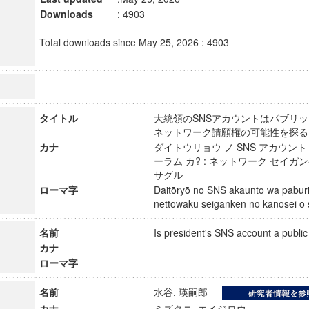
Downloads
: 4903
Total downloads since May 25, 2026 : 4903
タイトル
大統領のSNSアカウントはパブリッ
ネットワーク請願権の可能性を
カナ
ダイトウリョウ ノ SNS アカウン
ーラム カ? : ネットワーク セイガ
サグル
ローマ字
Daitōryō no SNS akaunto wa paburi
nettowāku seiganken no kanōsei
名前
Is president's SNS account a pub
カナ
ローマ字
名前
水谷, 瑛嗣郎
カナ
ミズタニ, エイジロウ