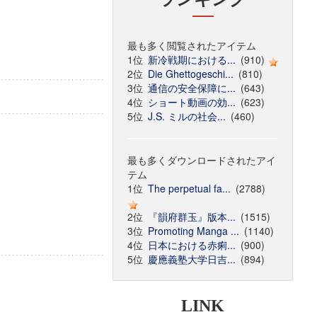
最も多く閲覧されたアイテム
1位
新冷戦期における...
(910)
2位
Die Ghettogeschi...
(810)
3位
通信の安全保障に...
(643)
4位
ショート動画の効...
(623)
5位
J.S. ミルの社会...
(460)
最も多くダウンロードされたアイ
テム
1位
The perpetual fa...
(2788)
2位
『韻府群玉』版本...
(1515)
3位
Promoting Manga ...
(1140)
4位
日本における赤痢...
(900)
5位
慶應義塾大学日吉...
(894)
LINK