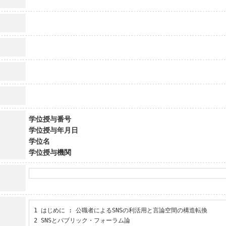
学位授与番号
学位授与年月日
学位名
学位授与機関
1 はじめに : 公職者によるSNSの利活用と言論空間の構造転換

2 SNSとパブリック・フォーラム論
