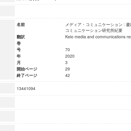
名前
メディア・コミュニケーション : 
コミュニケーション研究所紀要
翻訳
Keio media and communications 
巻
号
70
年
2020
月
3
開始ページ
29
終了ページ
42
13441094