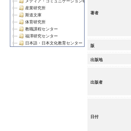
メディア・コミュニケーション研究所
産業研究所
著者
斯道文庫
体育研究所
教職課程センター
福澤研究センター
日本語・日本文化教育センター
版
アート・センター
外国語教育研究センター
出版地
デジタルメディア・コンテンツ統合研究センター
グローバルリサーチインスティテュート
塾内助成報告書
出版者
科学研究費補助金研究成果報告書
21世紀COEプログラム
慶應義塾大学グローバルCOEプログラム市民社会ガバナ
慶應義塾大学グローバルCOEプログラム論理と感性の先
博士課程教育リーディングプログラム「超成熟社会発展
日付
学術雑誌掲載論文等(8)
その他