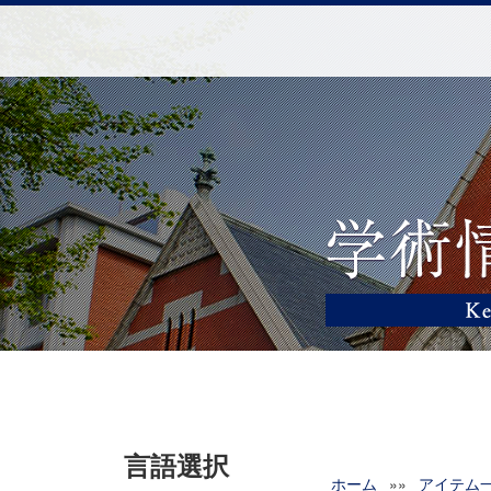
言語選択
ホーム
»»
アイテム