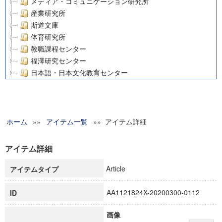
メディア・コミュニケーション研究所
産業研究所
斯道文庫
体育研究所
教職課程センター
福澤研究センター
日本語・日本文化教育センター
アート・センター
外国語教育研究センター
デジタルメディア・コンテンツ統合研究センター
ホーム
»»
グローバルリサーチインスティテュート
アイテム一覧
»» アイテム詳細
塾内助成報告書
科学研究費補助金研究成果報告書
アイテム詳細
21世紀COEプログラム
Article
アイテムタイプ
慶應義塾大学グローバルCOEプログラム市民社会ガバナンス
慶應義塾大学グローバルCOEプログラム論理と感性の先端的
AA1121824X-20200300-0112
ID
博士課程教育リーディングプログラム「超成熟社会発展のサ
学術雑誌掲載論文等(8)
画像
その他