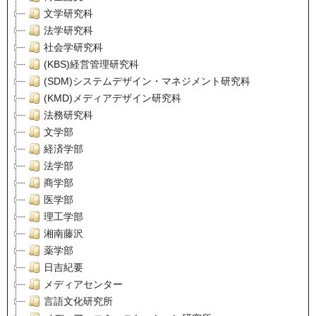
文学研究科
法学研究科
社会学研究科
(KBS)経営管理研究科
(SDM)システムデザイン・マネジメント研究科
(KMD)メディアデザイン研究科
法務研究科
文学部
経済学部
法学部
商学部
医学部
理工学部
湘南藤沢
薬学部
日吉紀要
メディアセンター
言語文化研究所