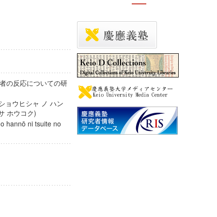
者の反応についての研
ショウヒシャ ノ ハン
ンサ ホウコク)
no hannō ni tsuite no