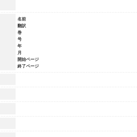
名前
翻訳
巻
号
年
月
開始ページ
終了ページ