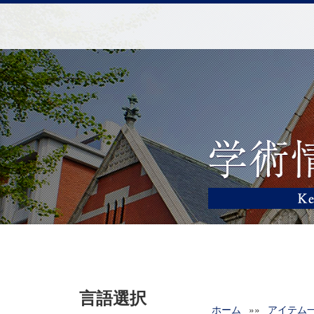
言語選択
ホーム
»»
アイテム