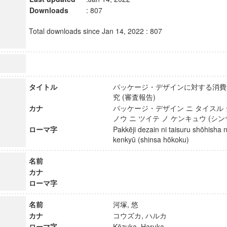
Downloads
: 807
Total downloads since Jan 14, 2022 : 807
タイトル
パッケージ・デザインに対する消費
究 (審査報告)
カナ
パッケージ・デザイン ニ タイスル 
ノウ ニ ツイテ ノ ケンキュウ (シ
ローマ字
Pakkēji dezain ni taisuru shōhisha 
kenkyū (shinsa hōkoku)
名前
カナ
ローマ字
名前
河塚, 悠
カナ
コウズカ, ハルカ
ローマ字
Kōzuka, Haruka