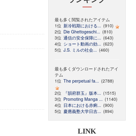
最も多く閲覧されたアイテム
1位
新冷戦期における...
(910)
2位
Die Ghettogeschi...
(810)
3位
通信の安全保障に...
(643)
4位
ショート動画の効...
(623)
5位
J.S. ミルの社会...
(460)
最も多くダウンロードされたアイ
テム
1位
The perpetual fa...
(2788)
2位
『韻府群玉』版本...
(1515)
3位
Promoting Manga ...
(1140)
4位
日本における赤痢...
(900)
5位
慶應義塾大学日吉...
(894)
LINK