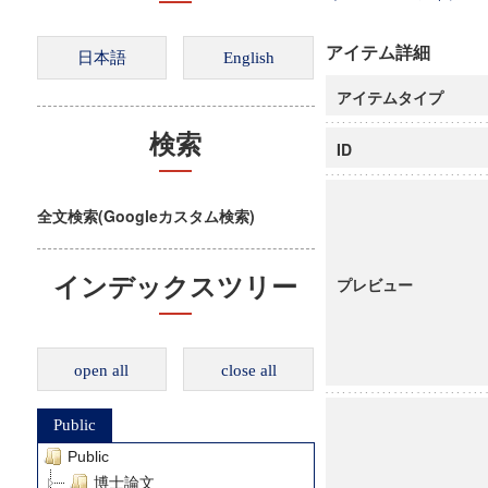
アイテム詳細
アイテムタイプ
検索
ID
全文検索(Googleカスタム検索)
インデックスツリー
プレビュー
open all
close all
Public
Public
博士論文