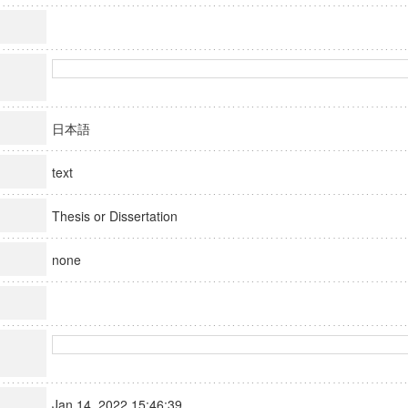
日本語
text
Thesis or Dissertation
none
Jan 14, 2022 15:46:39