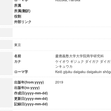
所属
所属(翻訳)
役割
外部リンク
東京
名前
慶應義塾大学大学院商学研究科
カナ
ケイオウ ギジュク ダイガク ダイガ
ンキュウカ
ローマ字
Keiō gijuku daigaku daigakuin s
出版年(from:yyyy)
2019
ンス教育研究センター
出版年(to:yyyy)
端的教育研究拠点
作成日(yyyy-mm-dd)
のサイエンス」
更新日(yyyy-mm-dd)
記録日(yyyy-mm-dd)