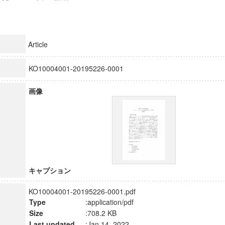
Article
KO10004001-20195226-0001
画像
キャプション
KO10004001-20195226-0001.pdf
Type
:application/pdf
Size
:708.2 KB
Last updated
:Jan 14, 2022