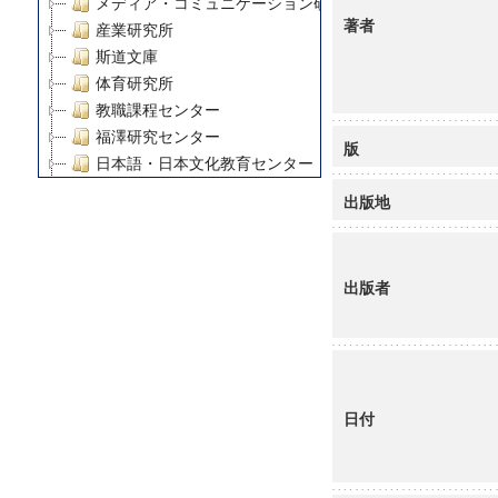
メディア・コミュニケーション研究所
著者
産業研究所
斯道文庫
体育研究所
教職課程センター
福澤研究センター
版
日本語・日本文化教育センター
アート・センター
出版地
外国語教育研究センター
デジタルメディア・コンテンツ統合研究センター
グローバルリサーチインスティテュート
出版者
塾内助成報告書
科学研究費補助金研究成果報告書
21世紀COEプログラム
慶應義塾大学グローバルCOEプログラム市民社会ガバナ
慶應義塾大学グローバルCOEプログラム論理と感性の先
日付
博士課程教育リーディングプログラム「超成熟社会発展
学術雑誌掲載論文等(8)
その他