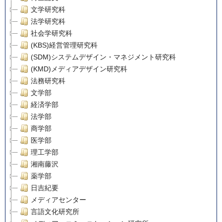
文学研究科
法学研究科
社会学研究科
(KBS)経営管理研究科
(SDM)システムデザイン・マネジメント研究科
(KMD)メディアデザイン研究科
法務研究科
文学部
経済学部
法学部
商学部
医学部
理工学部
湘南藤沢
薬学部
日吉紀要
メディアセンター
言語文化研究所