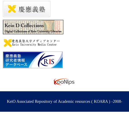
KeiO Associated Repository of Academic resources ( KOARA ) -2008-