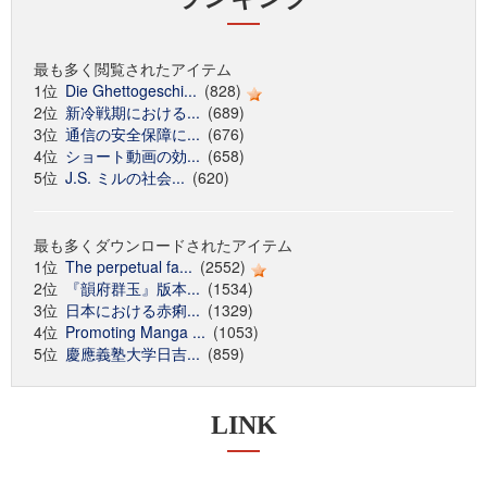
最も多く閲覧されたアイテム
1位
Die Ghettogeschi...
(828)
2位
新冷戦期における...
(689)
3位
通信の安全保障に...
(676)
4位
ショート動画の効...
(658)
5位
J.S. ミルの社会...
(620)
最も多くダウンロードされたアイテム
1位
The perpetual fa...
(2552)
2位
『韻府群玉』版本...
(1534)
3位
日本における赤痢...
(1329)
4位
Promoting Manga ...
(1053)
5位
慶應義塾大学日吉...
(859)
LINK