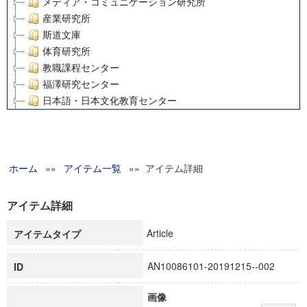
メディア・コミュニケーション研究所
産業研究所
斯道文庫
体育研究所
教職課程センター
福澤研究センター
日本語・日本文化教育センター
アート・センター
外国語教育研究センター
デジタルメディア・コンテンツ統合研究センター
ホーム
»»
グローバルリサーチインスティテュート
アイテム一覧
»» アイテム詳細
塾内助成報告書
科学研究費補助金研究成果報告書
アイテム詳細
21世紀COEプログラム
Article
アイテムタイプ
慶應義塾大学グローバルCOEプログラム市民社会ガバナンス
慶應義塾大学グローバルCOEプログラム論理と感性の先端的
AN10086101-20191215--002
ID
博士課程教育リーディングプログラム「超成熟社会発展のサ
学術雑誌掲載論文等(8)
画像
その他