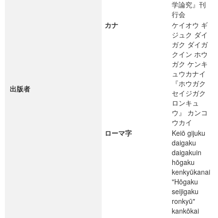
学論究』刊
行会
カナ
ケイオウ ギ
ジュク ダイ
ガク ダイガ
クイン ホウ
ガク ケンキ
ュウカナイ
『ホウガク
出版者
セイジガク
ロンキュ
ウ』 カンコ
ウカイ
ローマ字
Keiō gijuku
daigaku
daigakuin
hōgaku
kenkyūkanai
"Hōgaku
seijigaku
ronkyū"
kankōkai