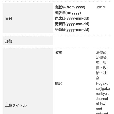
出版年(from:yyyy)
2019
出版年(to:yyyy)
作成日(yyyy-mm-dd)
日付
更新日(yyyy-mm-dd)
記録日(yyyy-mm-dd)
形態
名前
法學政
治學論
究 : 法
律・政
治・社
会
翻訳
Hogaku
seijigaku
ronkyu :
Journal
of law
上位タイトル
and
political