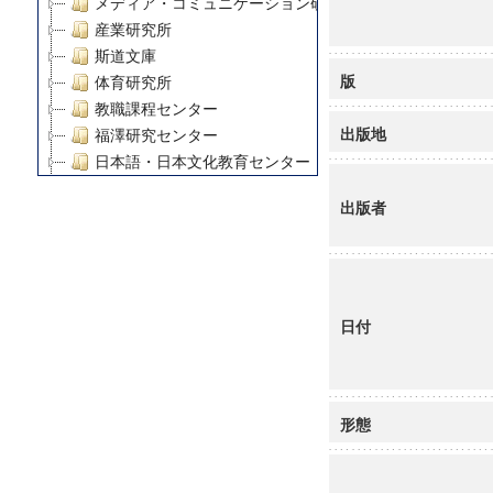
メディア・コミュニケーション研究所
産業研究所
斯道文庫
版
体育研究所
教職課程センター
出版地
福澤研究センター
日本語・日本文化教育センター
アート・センター
出版者
外国語教育研究センター
デジタルメディア・コンテンツ統合研究センター
グローバルリサーチインスティテュート
塾内助成報告書
科学研究費補助金研究成果報告書
日付
21世紀COEプログラム
慶應義塾大学グローバルCOEプログラム市民社会ガバナ
慶應義塾大学グローバルCOEプログラム論理と感性の先
形態
博士課程教育リーディングプログラム「超成熟社会発展
学術雑誌掲載論文等(8)
その他