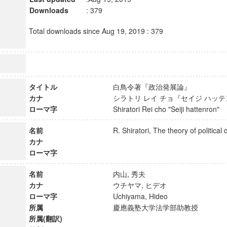
Downloads
: 379
Total downloads since Aug 19, 2019 : 379
タイトル
白鳥令著『政治発展論』
カナ
シラトリ レイ チョ『セイジ ハ
ローマ字
Shiratori Rei cho "Seiji hattenron
名前
R. Shiratori, The theory of politi
カナ
ローマ字
名前
内山, 秀夫
カナ
ウチヤマ, ヒデオ
ローマ字
Uchiyama, Hideo
所属
慶應義塾大学法学部助教授
所属(翻訳)