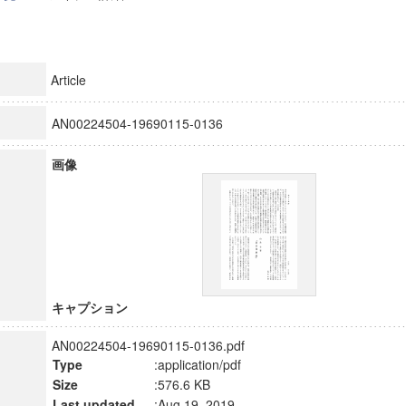
Article
AN00224504-19690115-0136
画像
キャプション
AN00224504-19690115-0136.pdf
Type
:application/pdf
Size
:576.6 KB
Last updated
:Aug 19, 2019