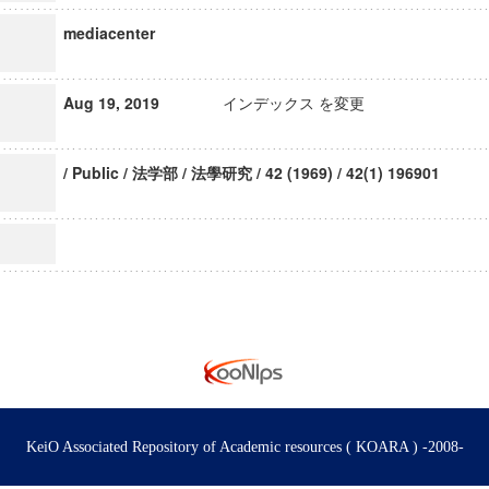
mediacenter
Aug 19, 2019
インデックス を変更
/ Public / 法学部 / 法學研究 / 42 (1969) / 42(1) 196901
KeiO Associated Repository of Academic resources ( KOARA ) -2008-