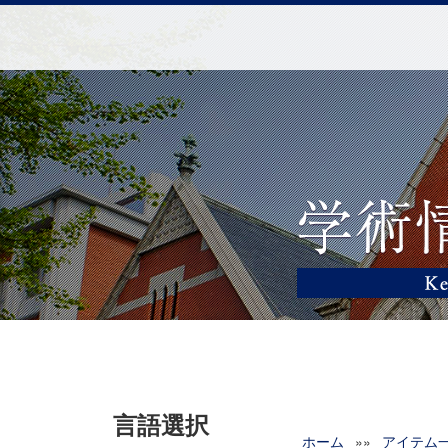
言語選択
ホーム
»»
アイテム