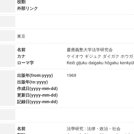
役割
外部リンク
東京
名前
慶應義塾大学法学研究会
カナ
ケイオウ ギジュク ダイガク ホウ
ローマ字
Keiō gijuku daigaku hōgaku kenk
出版年(from:yyyy)
1969
出版年(to:yyyy)
作成日(yyyy-mm-dd)
更新日(yyyy-mm-dd)
記録日(yyyy-mm-dd)
ンス教育研究センター
端的教育研究拠点
のサイエンス」
名前
法學研究 : 法律・政治・社会