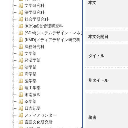
本文
文学研究科
法学研究科
社会学研究科
(KBS)経営管理研究科
(SDM)システムデザイン・マネジメント研究科
本文公開日
(KMD)メディアデザイン研究科
法務研究科
文学部
タイトル
経済学部
法学部
商学部
別タイトル
医学部
理工学部
湘南藤沢
薬学部
日吉紀要
メディアセンター
著者
言語文化研究所