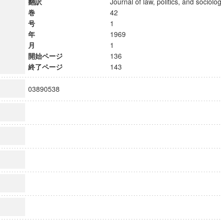
翻訳
Journal of law, politics, and soci
巻
42
号
1
年
1969
月
1
開始ページ
136
終了ページ
143
03890538