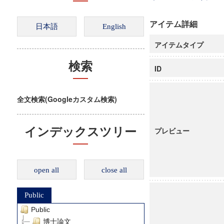
アイテム詳細
アイテムタイプ
検索
ID
全文検索(Googleカスタム検索)
インデックスツリー
プレビュー
open all
close all
Public
Public
博士論文