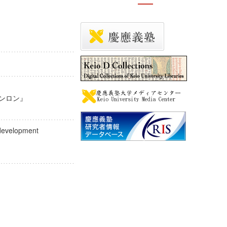
ッテンロン』
"
cal development