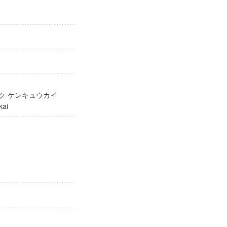
ガク ケンキュウカイ
yūkai