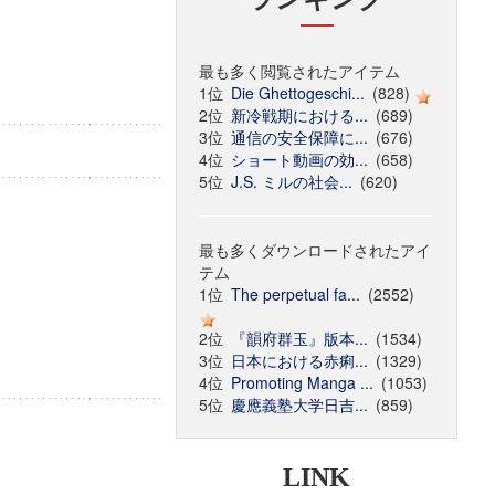
最も多く閲覧されたアイテム
1位
Die Ghettogeschi...
(828)
2位
新冷戦期における...
(689)
3位
通信の安全保障に...
(676)
4位
ショート動画の効...
(658)
5位
J.S. ミルの社会...
(620)
最も多くダウンロードされたアイ
テム
1位
The perpetual fa...
(2552)
2位
『韻府群玉』版本...
(1534)
3位
日本における赤痢...
(1329)
4位
Promoting Manga ...
(1053)
5位
慶應義塾大学日吉...
(859)
LINK