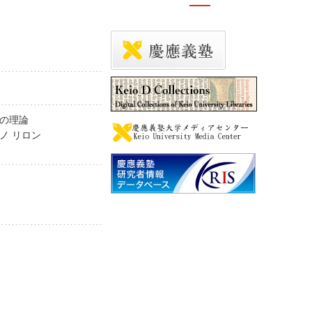
」の理論
」ノ リロン
y