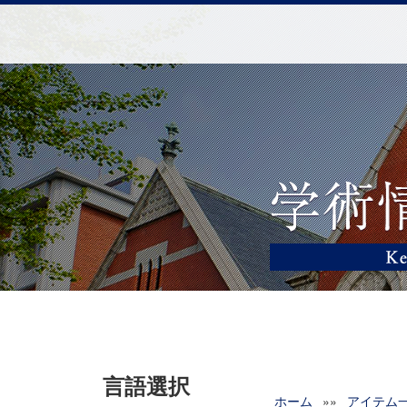
言語選択
ホーム
»»
アイテム