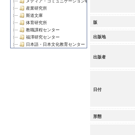
メディア・コミュニケーション研究所
産業研究所
斯道文庫
版
体育研究所
教職課程センター
出版地
福澤研究センター
日本語・日本文化教育センター
アート・センター
出版者
外国語教育研究センター
デジタルメディア・コンテンツ統合研究センター
グローバルリサーチインスティテュート
塾内助成報告書
科学研究費補助金研究成果報告書
日付
21世紀COEプログラム
慶應義塾大学グローバルCOEプログラム市民社会ガバナ
慶應義塾大学グローバルCOEプログラム論理と感性の先
形態
博士課程教育リーディングプログラム「超成熟社会発展
学術雑誌掲載論文等(8)
その他