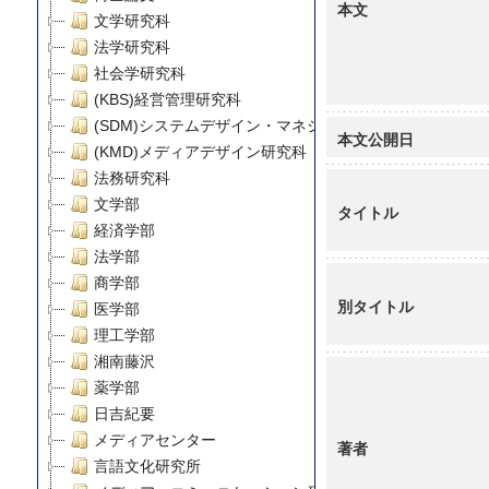
本文
文学研究科
法学研究科
社会学研究科
(KBS)経営管理研究科
(SDM)システムデザイン・マネジメント研究科
本文公開日
(KMD)メディアデザイン研究科
法務研究科
文学部
タイトル
経済学部
法学部
商学部
別タイトル
医学部
理工学部
湘南藤沢
薬学部
日吉紀要
メディアセンター
著者
言語文化研究所