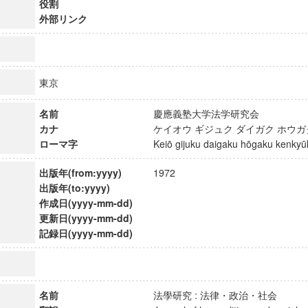
役割
外部リンク
東京
名前
慶應義塾大学法学研究会
カナ
ケイオウ ギジュク ダイガク ホウ
ローマ字
Keiō gijuku daigaku hōgaku kenk
出版年(from:yyyy)
1972
出版年(to:yyyy)
作成日(yyyy-mm-dd)
更新日(yyyy-mm-dd)
記録日(yyyy-mm-dd)
ンス教育研究センター
端的教育研究拠点
のサイエンス」
名前
法學研究 : 法律・政治・社会