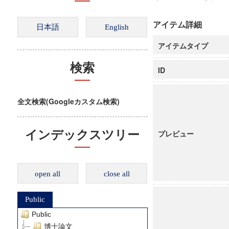
アイテム詳細
アイテムタイプ
検索
ID
全文検索(Googleカスタム検索)
インデックスツリー
プレビュー
open all
close all
Public
Public
博士論文