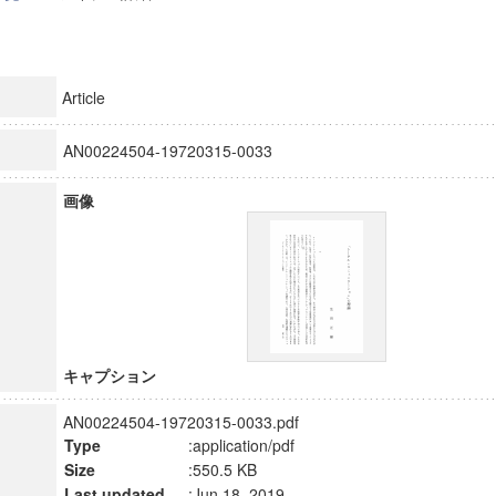
Article
AN00224504-19720315-0033
画像
キャプション
AN00224504-19720315-0033.pdf
Type
:application/pdf
Size
:550.5 KB
Last updated
:Jun 18, 2019