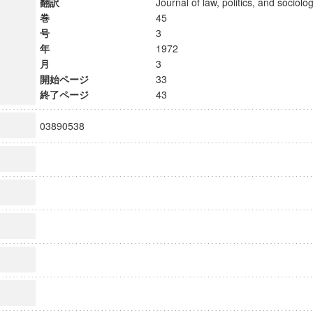
翻訳
Journal of law, politics, and soci
巻
45
号
3
年
1972
月
3
開始ページ
33
終了ページ
43
03890538