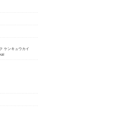
ガク ケンキュウカイ
yūkai