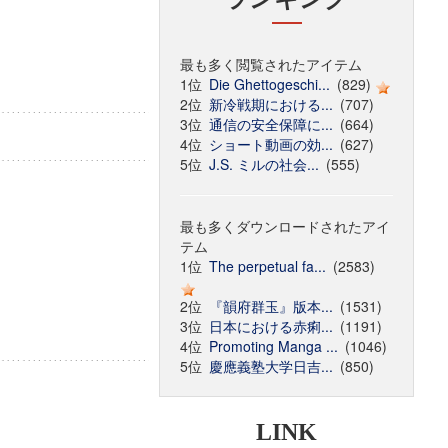
最も多く閲覧されたアイテム
1位
Die Ghettogeschi...
(829)
2位
新冷戦期における...
(707)
3位
通信の安全保障に...
(664)
4位
ショート動画の効...
(627)
5位
J.S. ミルの社会...
(555)
最も多くダウンロードされたアイ
テム
1位
The perpetual fa...
(2583)
2位
『韻府群玉』版本...
(1531)
3位
日本における赤痢...
(1191)
4位
Promoting Manga ...
(1046)
5位
慶應義塾大学日吉...
(850)
LINK