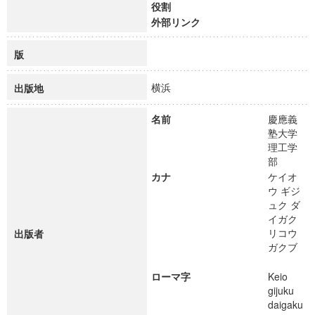
役割
外部リンク
版
横浜
出版地
名前
慶應義
塾大学
理工学
部
カナ
ケイオ
ウ ギジ
ュク ダ
イガク
リコウ
出版者
ガクブ
ローマ字
Keio
gijuku
daigaku