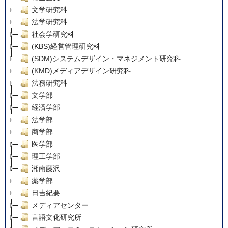
文学研究科
法学研究科
社会学研究科
(KBS)経営管理研究科
(SDM)システムデザイン・マネジメント研究科
(KMD)メディアデザイン研究科
法務研究科
文学部
経済学部
法学部
商学部
医学部
理工学部
湘南藤沢
薬学部
日吉紀要
メディアセンター
言語文化研究所