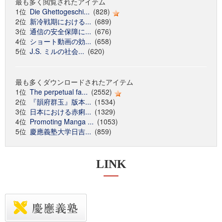
最も多く閲覧されたアイテム
1位
Die Ghettogeschi...
(828)
2位
新冷戦期における...
(689)
3位
通信の安全保障に...
(676)
4位
ショート動画の効...
(658)
5位
J.S. ミルの社会...
(620)
最も多くダウンロードされたアイテム
1位
The perpetual fa...
(2552)
2位
『韻府群玉』版本...
(1534)
3位
日本における赤痢...
(1329)
4位
Promoting Manga ...
(1053)
5位
慶應義塾大学日吉...
(859)
LINK