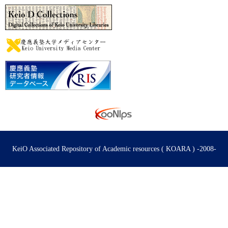
KeiO Associated Repository of Academic resources ( KOARA ) -2008-