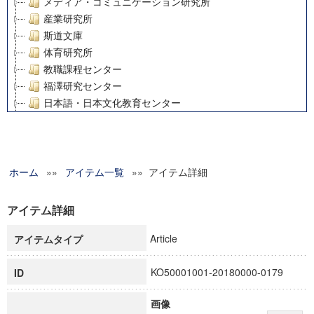
メディア・コミュニケーション研究所
産業研究所
斯道文庫
体育研究所
教職課程センター
福澤研究センター
日本語・日本文化教育センター
アート・センター
外国語教育研究センター
デジタルメディア・コンテンツ統合研究センター
ホーム
»»
グローバルリサーチインスティテュート
アイテム一覧
»» アイテム詳細
塾内助成報告書
科学研究費補助金研究成果報告書
アイテム詳細
21世紀COEプログラム
Article
アイテムタイプ
慶應義塾大学グローバルCOEプログラム市民社会ガバナンス
慶應義塾大学グローバルCOEプログラム論理と感性の先端的
KO50001001-20180000-0179
ID
博士課程教育リーディングプログラム「超成熟社会発展のサ
学術雑誌掲載論文等(8)
画像
その他