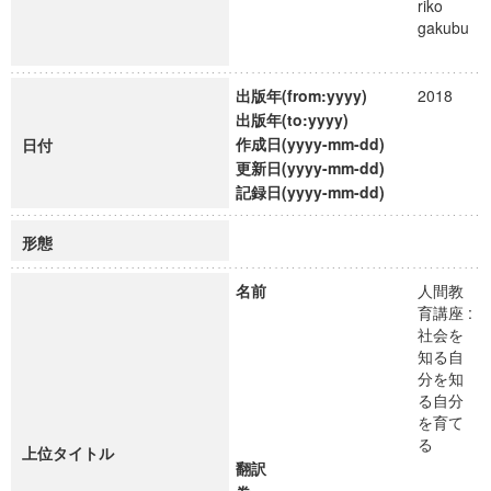
riko
gakubu
出版年(from:yyyy)
2018
出版年(to:yyyy)
作成日(yyyy-mm-dd)
日付
更新日(yyyy-mm-dd)
記録日(yyyy-mm-dd)
形態
名前
人間教
育講座 :
社会を
知る自
分を知
る自分
を育て
る
上位タイトル
翻訳