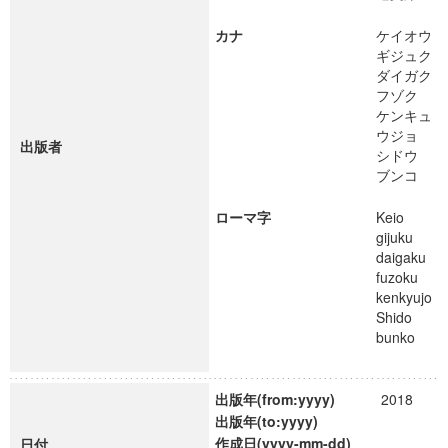
カナ
ケイオウ
ギジュク
ダイガク
フゾク
ケンキュ
ウジョ
出版者
シドウ
ブンコ
ローマ字
Keio
gijuku
daigaku
fuzoku
kenkyujo
Shido
bunko
出版年(from:yyyy)
2018
出版年(to:yyyy)
作成日(yyyy-mm-dd)
日付