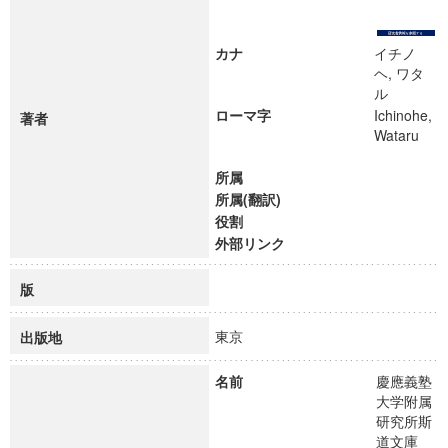
カナ
イチノ
ヘ, ワタ
ル
ローマ字
Ichinohe,
著者
Wataru
所属
所属(翻訳)
役割
外部リンク
版
東京
出版地
名前
慶應義塾
大学附属
研究所斯
道文庫