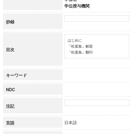
学位授与機関
抄録
はじめに

『松葉集』解題

目次
『松葉集』翻印
キーワード
NDC
注記
日本語
言語