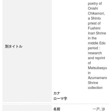
poetry of
Onishi
Chikamori,
a Shinto
priest of
Fushimi
Inari Shrine
in the
middle Edo
別タイトル
period :
research
and reprint
of
Matsubasyu
in
Azumamaro
Shrine
collection
カナ
ローマ字
名前
一戸, 渉