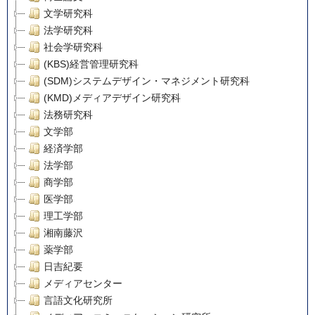
文学研究科
法学研究科
社会学研究科
(KBS)経営管理研究科
(SDM)システムデザイン・マネジメント研究科
(KMD)メディアデザイン研究科
法務研究科
文学部
経済学部
法学部
商学部
医学部
理工学部
湘南藤沢
薬学部
日吉紀要
メディアセンター
言語文化研究所