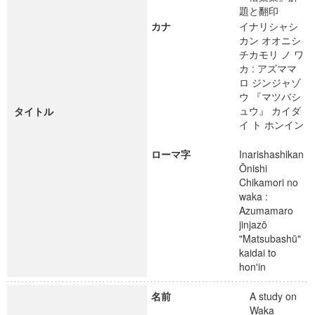
題と翻印
カナ
イナリシャシ
カン オオニシ
チカモリ ノ ワ
カ : アズママ
ロ ジンジャゾ
ウ 『マツバシ
ュウ』 カイダ
タイトル
イ ト ホンイン
ローマ字
Inarishashikan
Ōnishi
Chikamori no
waka :
Azumamaro
jinjazō
"Matsubashū"
kaidai to
hon'in
名前
A study on
Waka