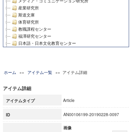
メディア・コミュニケーション研究所
産業研究所
斯道文庫
体育研究所
教職課程センター
福澤研究センター
日本語・日本文化教育センター
アート・センター
外国語教育研究センター
デジタルメディア・コンテンツ統合研究センター
ホーム
»»
グローバルリサーチインスティテュート
アイテム一覧
»» アイテム詳細
塾内助成報告書
科学研究費補助金研究成果報告書
アイテム詳細
21世紀COEプログラム
Article
アイテムタイプ
慶應義塾大学グローバルCOEプログラム市民社会ガバナンス
慶應義塾大学グローバルCOEプログラム論理と感性の先端的
AN00106199-20190228-0097
ID
博士課程教育リーディングプログラム「超成熟社会発展のサ
学術雑誌掲載論文等(8)
画像
その他