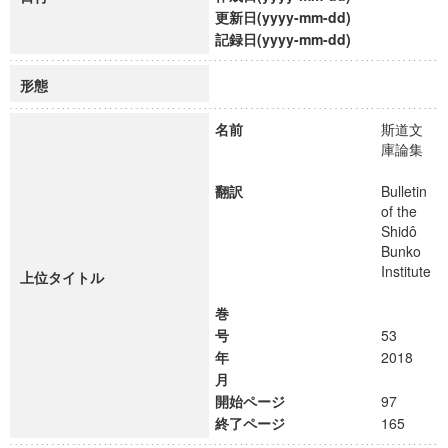
更新日(yyyy-mm-dd)
記録日(yyyy-mm-dd)
形態
名前
斯道文
庫論集
翻訳
Bulletin
of the
Shidô
Bunko
Institute
上位タイトル
巻
号
53
年
2018
月
開始ページ
97
終了ページ
165