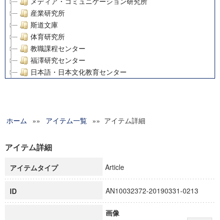
メディア・コミュニケーション研究所
産業研究所
斯道文庫
体育研究所
教職課程センター
福澤研究センター
日本語・日本文化教育センター
アート・センター
外国語教育研究センター
デジタルメディア・コンテンツ統合研究センター
ホーム
»»
グローバルリサーチインスティテュート
アイテム一覧
»» アイテム詳細
塾内助成報告書
科学研究費補助金研究成果報告書
アイテム詳細
21世紀COEプログラム
Article
アイテムタイプ
慶應義塾大学グローバルCOEプログラム市民社会ガバナンス
慶應義塾大学グローバルCOEプログラム論理と感性の先端的
AN10032372-20190331-0213
ID
博士課程教育リーディングプログラム「超成熟社会発展のサ
学術雑誌掲載論文等(8)
画像
その他