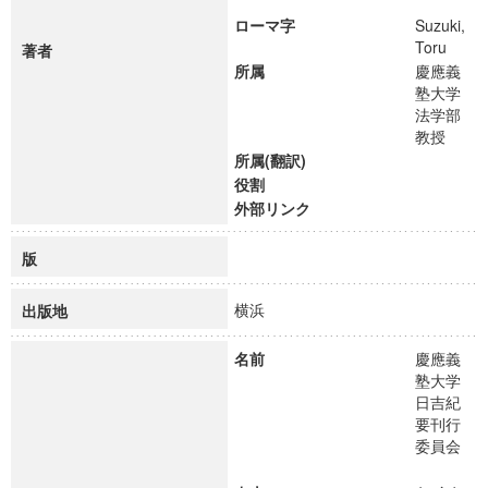
ローマ字
Suzuki,
Toru
著者
所属
慶應義
塾大学
法学部
教授
所属(翻訳)
役割
外部リンク
版
横浜
出版地
名前
慶應義
塾大学
日吉紀
要刊行
委員会