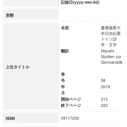
記録日(yyyy-mm-dd)
形態
名前
慶應義塾大
学日吉紀要.
ドイツ語
学・文学
翻訳
Hiyoshi-
Studien zur
Germanistik
上位タイトル
巻
号
58
年
2019
月
開始ページ
213
終了ページ
222
09117202
ISSN