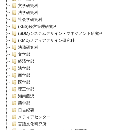
文学研究科
法学研究科
社会学研究科
(KBS)経営管理研究科
(SDM)システムデザイン・マネジメント研究科
(KMD)メディアデザイン研究科
法務研究科
文学部
経済学部
法学部
商学部
医学部
理工学部
湘南藤沢
薬学部
日吉紀要
メディアセンター
言語文化研究所