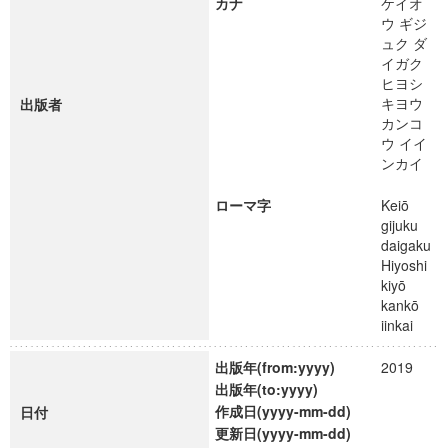
カナ
ケイオ
ウ ギジ
ュク ダ
イガク
ヒヨシ
キヨウ
出版者
カンコ
ウ イイ
ンカイ
ローマ字
Keiō
gijuku
daigaku
Hiyoshi
kiyō
kankō
iinkai
出版年(from:yyyy)
2019
出版年(to:yyyy)
作成日(yyyy-mm-dd)
日付
更新日(yyyy-mm-dd)