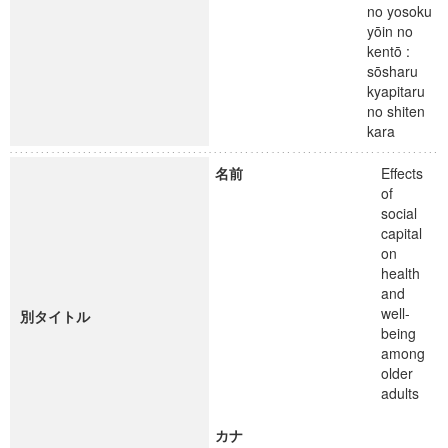
no yosoku
yōin no
kentō :
sōsharu
kyapitaru
no shiten
kara
名前
Effects
of
social
capital
on
health
and
well-
別タイトル
being
among
older
adults
カナ