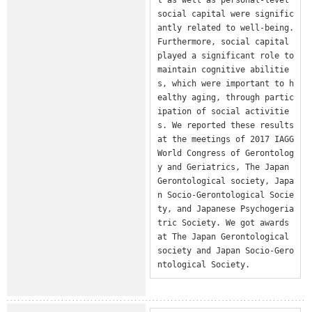
social capital were signific
antly related to well-being. 
Furthermore, social capital 
played a significant role to 
maintain cognitive abilitie
s, which were important to h
ealthy aging, through partic
ipation of social activitie
s. We reported these results 
at the meetings of 2017 IAGG 
World Congress of Gerontolog
y and Geriatrics, The Japan 
Gerontological society, Japa
n Socio-Gerontological Socie
ty, and Japanese Psychogeria
tric Society. We got awards 
at The Japan Gerontological 
society and Japan Socio-Gero
ntological Society.