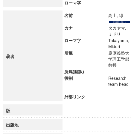
ローマ字
名前
高山, 緑
カナ
タカヤマ,
ミドリ
ローマ字
Takayama,
Midori
所属
慶應義塾大
著者
学理工学部
教授
所属(翻訳)
役割
Research
team head
外部リンク
版
出版地