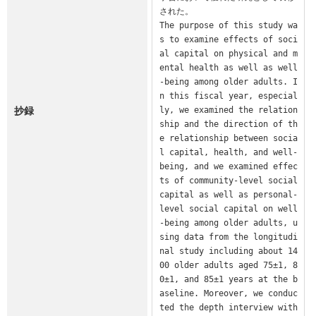
された。

The purpose of this study wa
s to examine effects of soci
al capital on physical and m
ental health as well as well
-being among older adults. I
n this fiscal year, especial
抄録
ly, we examined the relation
ship and the direction of th
e relationship between socia
l capital, health, and well-
being, and we examined effec
ts of community-level social 
capital as well as personal-
level social capital on well
-being among older adults, u
sing data from the longitudi
nal study including about 14
00 older adults aged 75±1, 8
0±1, and 85±1 years at the b
aseline. Moreover, we conduc
ted the depth interview with 