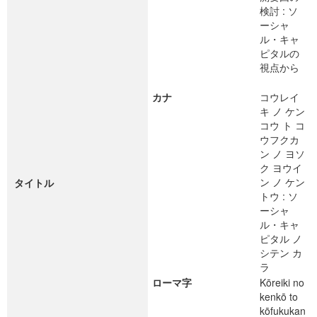
検討 : ソ
ーシャ
ル・キャ
ピタルの
視点から
カナ
コウレイ
キ ノ ケン
コウ ト コ
ウフクカ
ン ノ ヨソ
ク ヨウイ
ン ノ ケン
タイトル
トウ : ソ
ーシャ
ル・キャ
ピタル ノ
シテン カ
ラ
ローマ字
Kōreiki no
kenkō to
kōfukukan