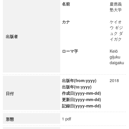
名前
慶應義
塾大学
カナ
ケイオ
ウ ギジ
ュク ダ
出版者
イガク
ローマ字
Keiō
gijuku
daigaku
出版年(from:yyyy)
2018
出版年(to:yyyy)
作成日(yyyy-mm-dd)
日付
更新日(yyyy-mm-dd)
記録日(yyyy-mm-dd)
1 pdf
形態