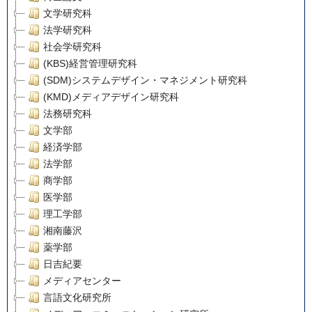
文学研究科
法学研究科
社会学研究科
(KBS)経営管理研究科
(SDM)システムデザイン・マネジメント研究科
(KMD)メディアデザイン研究科
法務研究科
文学部
経済学部
法学部
商学部
医学部
理工学部
湘南藤沢
薬学部
日吉紀要
メディアセンター
言語文化研究所