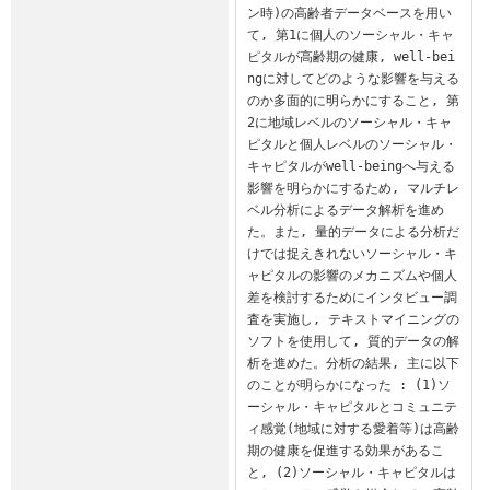
ン時)の高齢者データベースを用い
て, 第1に個人のソーシャル・キャ
ピタルが高齢期の健康, well-bei
ngに対してどのような影響を与える
のか多面的に明らかにすること, 第
2に地域レベルのソーシャル・キャ
ピタルと個人レベルのソーシャル・
キャピタルがwell-beingへ与える
影響を明らかにするため, マルチレ
ベル分析によるデータ解析を進め
た。また, 量的データによる分析だ
けでは捉えきれないソーシャル・キ
ャピタルの影響のメカニズムや個人
差を検討するためにインタビュー調
査を実施し, テキストマイニングの
ソフトを使用して, 質的データの解
析を進めた。分析の結果, 主に以下
のことが明らかになった : (1)ソ
ーシャル・キャピタルとコミュニテ
ィ感覚(地域に対する愛着等)は高齢
期の健康を促進する効果があるこ
と, (2)ソーシャル・キャピタルは