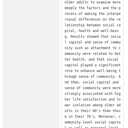
older adults to examine more 
deeply the factors and the p
rocess of making the interpe
rsonal differences on the re
lationship between social ca
pital, health and well-bein
g. Results showed that socia
l capital and sense of commu
nity such as attachment to c
ommunity were related to bet
ter health, and that social 
capital played a significant 
role to enhance well-being t
hrough sense of community. A
nd then, social capital and 
sense of community were more 
strongly associated with hig
her life satisfaction and lo
wer isolation among older ad
ults in their 80's than thos
e in their 70's. Moreover, c
ommunity-level social capita
l as well as personal-level 