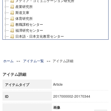
メディア・コミュニケーション研究所
産業研究所
斯道文庫
体育研究所
教職課程センター
福澤研究センター
日本語・日本文化教育センター
アート・センター
外国語教育研究センター
デジタルメディア・コンテンツ統合研究センター
ホーム
»»
グローバルリサーチインスティテュート
アイテム一覧
»» アイテム詳細
塾内助成報告書
科学研究費補助金研究成果報告書
アイテム詳細
21世紀COEプログラム
Article
アイテムタイプ
慶應義塾大学グローバルCOEプログラム市民社会ガバナンス
慶應義塾大学グローバルCOEプログラム論理と感性の先端的
2017000002-20170344
ID
博士課程教育リーディングプログラム「超成熟社会発展のサ
学術雑誌掲載論文等(8)
画像
その他