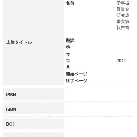
名前
学事振
興資金
研究成
果実績
報告書
翻訳
上位タイトル
巻
号
年
2017
月
開始ページ
終了ページ
ISSN
ISBN
DOI