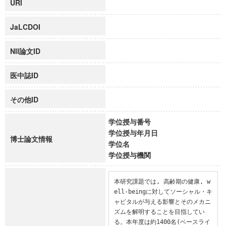
URI
JaLCDOI
NII論文ID
医中誌ID
その他ID
学位授与番号
学位授与年月日
博士論文情報
学位名
学位授与機関
本研究課題では, 高齢期の健康, w
ell-beingに対してソーシャル・キ
ャピタルが与える影響とそのメカニ
ズムを解明することを目指してい
る。本年度は約1400名(ベースライ