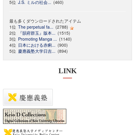
5位
J.S. ミルの社会...
(460)
最も多くダウンロードされたアイテム
1位
The perpetual fa...
(2788)
2位
『韻府群玉』版本...
(1515)
3位
Promoting Manga ...
(1140)
4位
日本における赤痢...
(900)
5位
慶應義塾大学日吉...
(894)
LINK