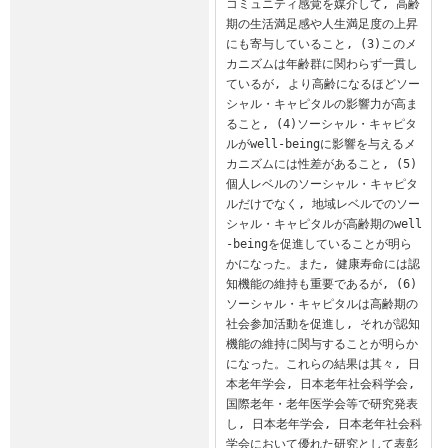
コミュニティ感覚を媒介して, 高齢
期の生活満足感や人生満足度の上昇
にも寄与していること, (3)このメ
カニズムは年齢群に関わらず一貫し
ているが, より高齢になるほどソー
シャル・キャピタルの影響力が高ま
ること, (4)ソーシャル・キャピタ
ルがwell-beingに影響を与えるメ
カニズムには性差があること, (5)
個人レベルのソーシャル・キャピタ
ルだけでなく, 地域レベルでのソー
シャル・キャピタルが高齢期のwell
-beingを促進していることが明ら
かになった。また, 健康寿命には認
知機能の維持も重要であるが, (6)
ソーシャル・キャピタルは高齢期の
社会参加活動を促進し, それが認知
機能の維持に関与することが明らか
になった。これらの結果は其々, 日
本老年学会, 日本老年社会科学会, 
国際老年・老年医学会等で研究発表
し, 日本老年学会, 日本老年社会科
学会において優れた研究として表彰