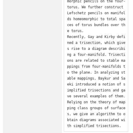
morphic pencils on the four-
torus. We further construct 
Lefschetz pencils on manifol
ds homeomorphic to total spa
ces of torus bundles over th
e torus.

Recently, Gay and Kirby defi
ned a trisection, which give
s rise to a diagram describi
ng a four-manifold. Trisecti
ons are related to stable ma
ppings from four-manifolds t
o the plane. In analyzing st
able mappings, Baykur and Sa
eki introduced a notion of s
implified trisections and ga
ve several examples of them. 
Relying on the theory of map
ping class groups of surface
s, we give an algorithm to o
btain diagrams associated wi
th simplified trisections.