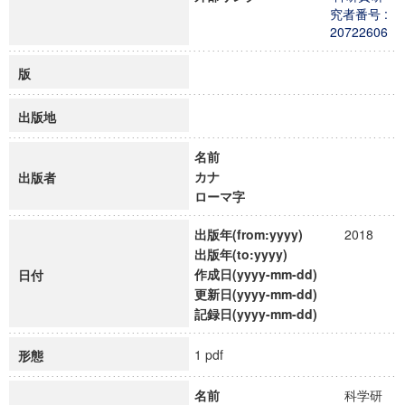
究者番号 :
20722606
版
出版地
名前
カナ
出版者
ローマ字
出版年(from:yyyy)
2018
出版年(to:yyyy)
作成日(yyyy-mm-dd)
日付
更新日(yyyy-mm-dd)
記録日(yyyy-mm-dd)
1 pdf
形態
名前
科学研