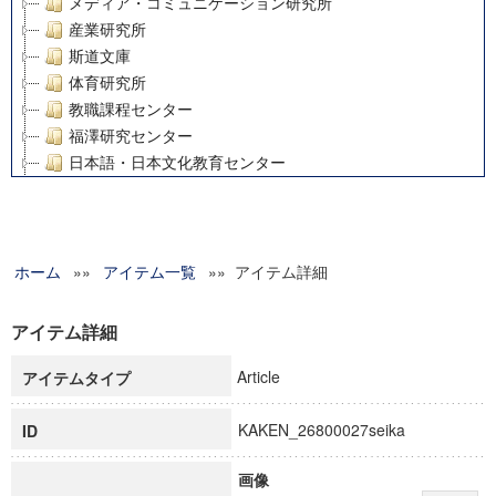
メディア・コミュニケーション研究所
産業研究所
斯道文庫
体育研究所
教職課程センター
福澤研究センター
日本語・日本文化教育センター
アート・センター
外国語教育研究センター
デジタルメディア・コンテンツ統合研究センター
ホーム
»»
グローバルリサーチインスティテュート
アイテム一覧
»» アイテム詳細
塾内助成報告書
科学研究費補助金研究成果報告書
アイテム詳細
21世紀COEプログラム
Article
アイテムタイプ
慶應義塾大学グローバルCOEプログラム市民社会ガバナンス
慶應義塾大学グローバルCOEプログラム論理と感性の先端的
KAKEN_26800027seika
ID
博士課程教育リーディングプログラム「超成熟社会発展のサ
学術雑誌掲載論文等(8)
画像
その他