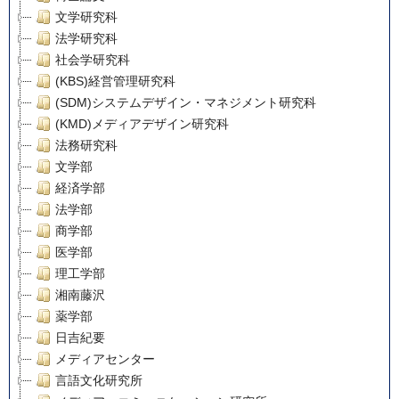
文学研究科
法学研究科
社会学研究科
(KBS)経営管理研究科
(SDM)システムデザイン・マネジメント研究科
(KMD)メディアデザイン研究科
法務研究科
文学部
経済学部
法学部
商学部
医学部
理工学部
湘南藤沢
薬学部
日吉紀要
メディアセンター
言語文化研究所