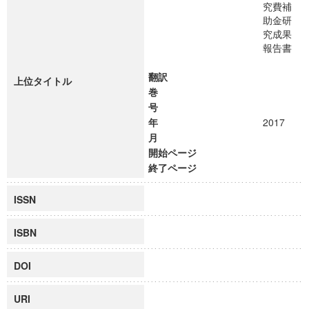
究費補
助金研
究成果
報告書
翻訳
上位タイトル
巻
号
年
2017
月
開始ページ
終了ページ
ISSN
ISBN
DOI
URI