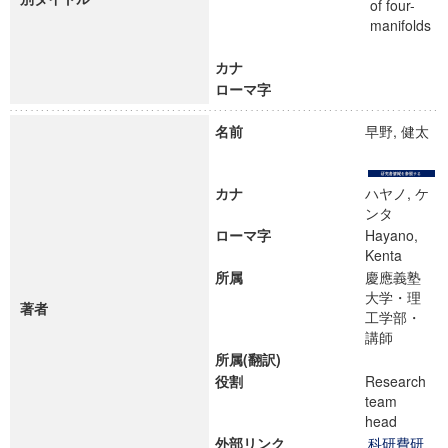
of four-
manifolds
カナ
ローマ字
名前
早野, 健太
カナ
ハヤノ, ケ
ンタ
ローマ字
Hayano,
Kenta
所属
慶應義塾
大学・理
著者
工学部・
講師
所属(翻訳)
役割
Research
team
head
外部リンク
科研費研