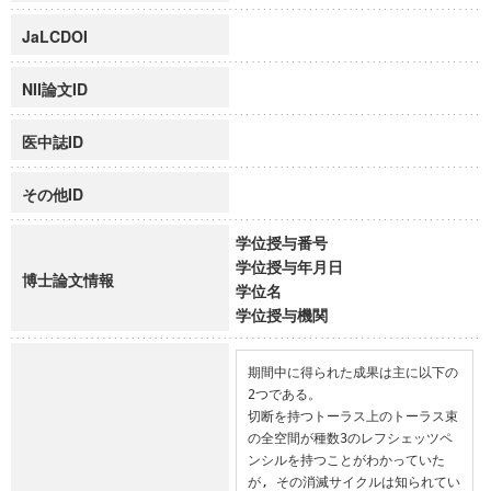
JaLCDOI
NII論文ID
医中誌ID
その他ID
学位授与番号
学位授与年月日
博士論文情報
学位名
学位授与機関
期間中に得られた成果は主に以下の
2つである。

切断を持つトーラス上のトーラス束
の全空間が種数3のレフシェッツペ
ンシルを持つことがわかっていた
が, その消滅サイクルは知られてい