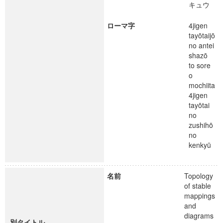
キュウ
ローマ字
4jigen
tayōtaijō
no antei
shazō
to sore
o
mochiita
4jigen
tayōtai
no
zushihō
no
kenkyū
名前
Topology
of stable
mappings
and
diagrams
別タイトル