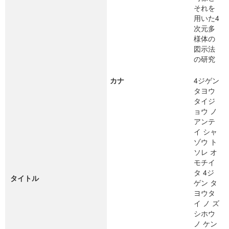
それを
用いた4
次元多
様体の
図示法
の研究
カナ
4ジゲン
タヨウ
タイジ
ョウ ノ
アンテ
イ シャ
ゾウ ト
ソレ オ
モチイ
タ 4ジ
タイトル
ゲン タ
ヨウタ
イ ノ ズ
シホウ
ノ ケン