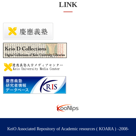
LINK
KeiO Associated Repository of Academic resources ( KOARA ) -2008-