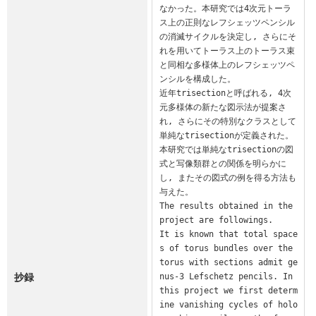
なかった。本研究では4次元トーラ
ス上の正則なレフシェッツペンシル
の消滅サイクルを決定し, さらにそ
れを用いてトーラス上のトーラス束
と同相な多様体上のレフシェッツペ
ンシルを構成した。

近年trisectionと呼ばれる, 4次
元多様体の新たな図示法が提案さ
れ, さらにその特別なクラスとして
単純なtrisectionが定義された。
本研究では単純なtrisectionの図
式と写像類群との関係を明らかに
し, またその図式の例を得る方法も
与えた。

The results obtained in the 
project are followings.

It is known that total space
s of torus bundles over the 
torus with sections admit ge
抄録
nus-3 Lefschetz pencils. In 
this project we first determ
ine vanishing cycles of holo