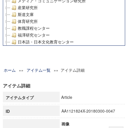
メディア・コミュニケーション研究所
産業研究所
斯道文庫
体育研究所
教職課程センター
福澤研究センター
日本語・日本文化教育センター
アート・センター
外国語教育研究センター
デジタルメディア・コンテンツ統合研究センター
ホーム
»»
グローバルリサーチインスティテュート
アイテム一覧
»» アイテム詳細
塾内助成報告書
科学研究費補助金研究成果報告書
アイテム詳細
21世紀COEプログラム
Article
アイテムタイプ
慶應義塾大学グローバルCOEプログラム市民社会ガバナンス
慶應義塾大学グローバルCOEプログラム論理と感性の先端的
AA1121824X-20180300-0047
ID
博士課程教育リーディングプログラム「超成熟社会発展のサ
学術雑誌掲載論文等(8)
画像
その他