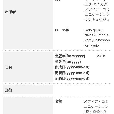
ュク ダイガク
メディア・コミ
出版者
ュニケーション
ケンキュウジョ
ローマ字
Keiō gijuku
daigaku media
komyunikēshon
kenkyūjo
出版年(from:yyyy)
2018
出版年(to:yyyy)
作成日(yyyy-mm-dd)
日付
更新日(yyyy-mm-dd)
記録日(yyyy-mm-dd)
形態
名前
メディア・コミ
ュニケーション
: 慶応義塾大学