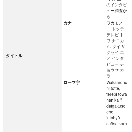
のインタビ
ュー調査か
ら
カナ
ワカモノ
ニ トッテ,
テレビ ト
ワ ナニカ
? : ダイガ
クセイ エ
タイトル
ノ インタ
ビュー チ
ョウサ カ
ラ
ローマ字
Wakamono
ni totte,
terebi towa
nanika ? :
daigakusei
eno
intabyū
chōsa kara