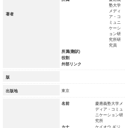
塾大学
メディ
著者
ア・コ
ミュニ
ケーシ
ョン研
究所研
究員
所属(翻訳)
役割
外部リンク
版
東京
出版地
名前
慶應義塾大学メ
ディア・コミュ
ニケーション研
究所
カナ
ケイオウ ギジ