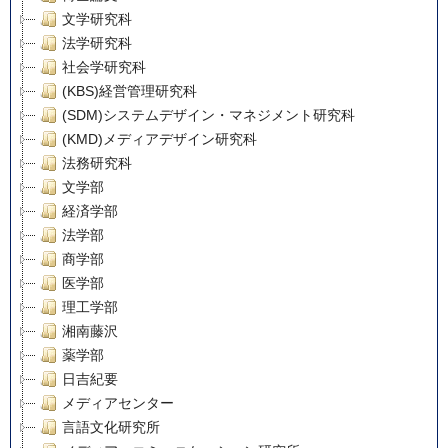
文学研究科
法学研究科
社会学研究科
(KBS)経営管理研究科
(SDM)システムデザイン・マネジメント研究科
(KMD)メディアデザイン研究科
法務研究科
文学部
経済学部
法学部
商学部
医学部
理工学部
湘南藤沢
薬学部
日吉紀要
メディアセンター
言語文化研究所