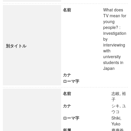
名前
What does
TV mean for
young
people? :
investigation
by
interviewing
別タイトル
with
university
students in
Japan
カナ
ローマ字
名前
志岐, 裕
子
カナ
シキ, ユ
ウコ
ローマ字
Shiki,
Yuko
所属
慶應義