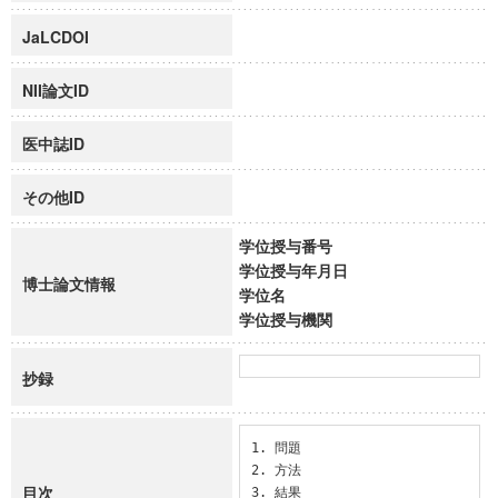
JaLCDOI
NII論文ID
医中誌ID
その他ID
学位授与番号
学位授与年月日
博士論文情報
学位名
学位授与機関
抄録
1. 問題

2. 方法

目次
3. 結果
