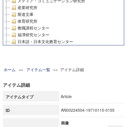
メディア・コミュニケーション研究所
産業研究所
斯道文庫
体育研究所
教職課程センター
福澤研究センター
日本語・日本文化教育センター
アート・センター
外国語教育研究センター
デジタルメディア・コンテンツ統合研究センター
ホーム
»»
グローバルリサーチインスティテュート
アイテム一覧
»» アイテム詳細
塾内助成報告書
科学研究費補助金研究成果報告書
アイテム詳細
21世紀COEプログラム
Article
アイテムタイプ
慶應義塾大学グローバルCOEプログラム市民社会ガバナンス
慶應義塾大学グローバルCOEプログラム論理と感性の先端的
AN00224504-19710115-0155
ID
博士課程教育リーディングプログラム「超成熟社会発展のサ
学術雑誌掲載論文等(8)
画像
その他