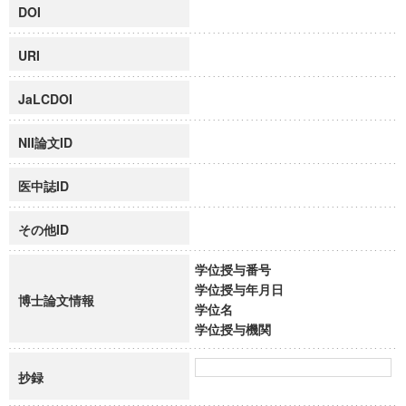
DOI
URI
JaLCDOI
NII論文ID
医中誌ID
その他ID
学位授与番号
学位授与年月日
博士論文情報
学位名
学位授与機関
抄録