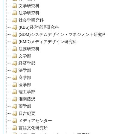
文学研究科
法学研究科
社会学研究科
(KBS)経営管理研究科
(SDM)システムデザイン・マネジメント研究科
(KMD)メディアデザイン研究科
法務研究科
文学部
経済学部
法学部
商学部
医学部
理工学部
湘南藤沢
薬学部
日吉紀要
メディアセンター
言語文化研究所