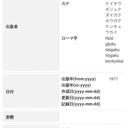
カナ
ケイオウ
ギジュク
ダイガク
ホウガク
ケンキュ
出版者
ウカイ
ローマ字
Keiō
gijuku
daigaku
hōgaku
kenkyūkai
出版年(from:yyyy)
1971
出版年(to:yyyy)
作成日(yyyy-mm-dd)
日付
更新日(yyyy-mm-dd)
記録日(yyyy-mm-dd)
形態